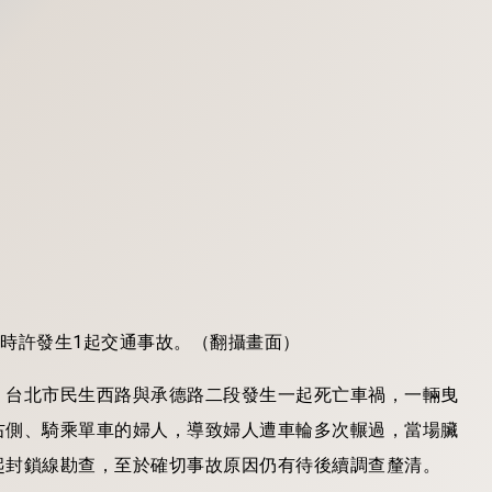
許，台北市民生西路與承德路二段發生一起死亡車禍，一輛曳
右側、騎乘單車的婦人，導致婦人遭車輪多次輾過，當場臟
起封鎖線勘查，至於確切事故原因仍有待後續調查釐清。