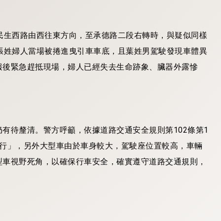
民生西路由西往東方向，至承德路二段右轉時，與疑似同樣
張姓婦人當場被捲進曳引車車底，且葉姓男駕駛發現車體異
報後緊急趕抵現場，婦人已經失去生命跡象、臟器外露慘
有待釐清。警方呼籲，依據道路交通安全規則第102條第1
先行」，另外大型車由於車身較大，駕駛座位置較高，車輛
型車視野死角，以確保行車安全，確實遵守道路交通規則，