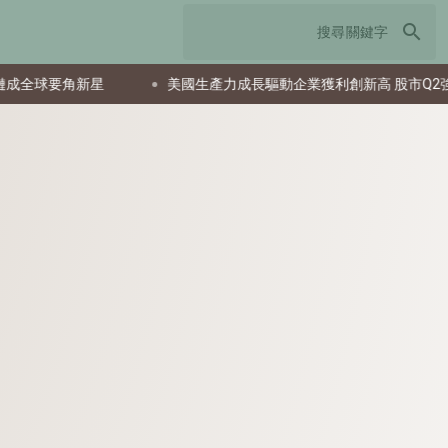
search
要角新星
美國生產力成長驅動企業獲利創新高 股市Q2強勁反彈