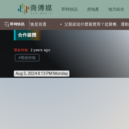
即時快訊
房地產
地方綜合
檔ETF會是首選
父親節送什麼最實用？從聚餐、運動到日常營養
即時快訊
合作媒體
警政時報
2 years ago
#警政時報
Aug 5, 2024 8:13 PM Monday