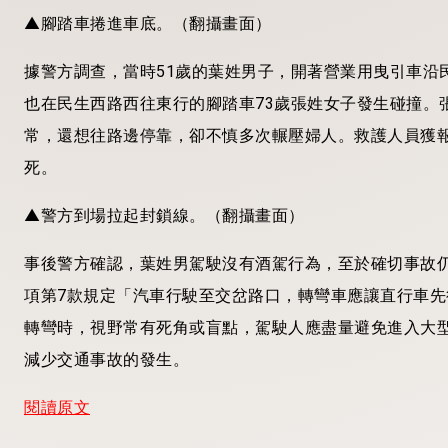
▲腳踏車捲進車底。（翻攝畫面）
據警方調查，當時51歲的葉姓男子，開著營業用曳引車沿
也在民生西路西往東行的腳踏車73歲張姓女子發生碰撞。
常，還想往路邊停靠，卻不慎多次輾壓婦人。救護人員獲
死。
▲警方到場拉起封鎖線。（翻攝畫面）
事後警方確認，葉姓男駕駛沒有酒駕行為，至於確切事故仍
項第7款規定「汽車行駛至交岔路口，轉彎車應讓直行車
轉彎時，視野常有死角或盲點，駕駛人應盡量避免進入大
減少交通事故的發生。
閱讀原文