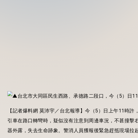
【記者爆料網 莫沛宇／台北報導】今（5）日上午11時
引車在路口轉彎時，疑似沒有注意到周邊車況，不甚撞擊
器外露，失去生命跡象。警消人員獲報後緊急趕抵現場拉