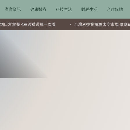
產官資訊
健康醫療
科技生活
財經生活
合作媒體
 4種送禮選擇一次看
台灣科技業搶攻太空市場 供應鏈成全球