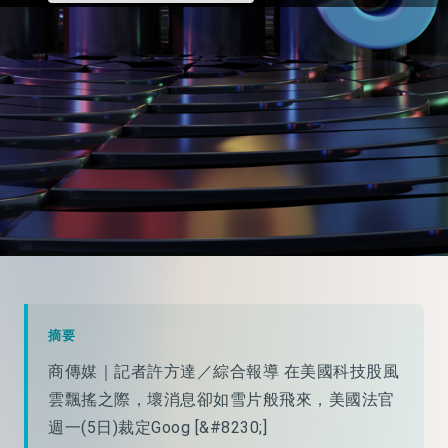
摘要
商傳媒｜記者許方達／綜合報導 在美國科技股風
雲飄搖之際，壞消息卻如雪片般飛來，美國法官
週一(5日)裁定Goog [&#8230;]