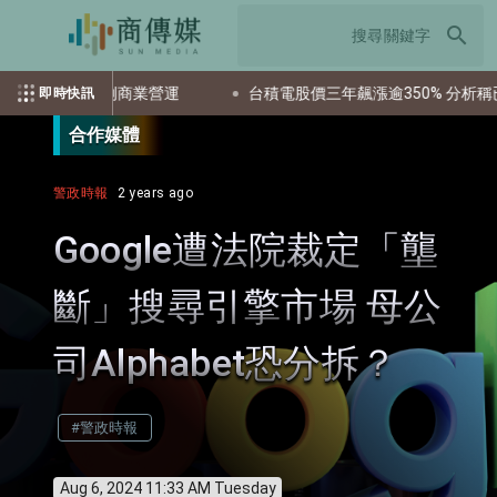
search
成美國首例商業營運
台積電股價三年飆漲逾350% 分析稱已充分
即時快訊
合作媒體
警政時報
2 years ago
Google遭法院裁定「壟
斷」搜尋引擎市場 母公
司Alphabet恐分拆？
#警政時報
Aug 6, 2024 11:33 AM Tuesday