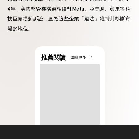
4年，美國監管機構還相繼對Meta、亞馬遜、蘋果等科
技巨頭提起訴訟，直指這些企業「違法」維持其壟斷市
場的地位。
推薦閱讀
瀏覽更多
chevron_right