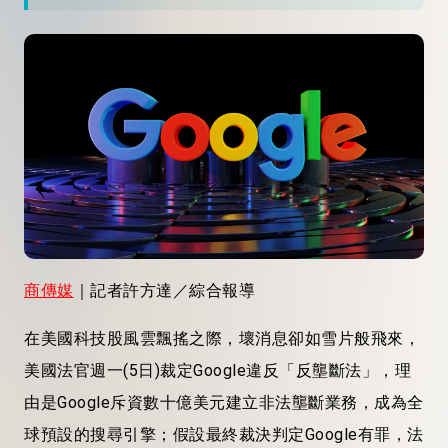
商傳媒
｜記者許方達／綜合報導
在美國科技股風雲飄搖之際，壞消息卻如雪片般飛來，
美國法官週一(5日)裁定Google違反「反壟斷法」，理
由是Google斥資數十億美元建立非法壟斷業務，成為全
球預設的搜尋引擎；假設最終裁決判定Google有罪，法