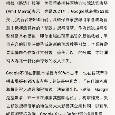
根據《路透》報導，美國華盛頓特區地方法院法官梅塔
(Amit Mehta)表示，光是2021年，Google就豪擲263億
美元(約新台幣8605億)，以確保自家搜尋引擎會成為智
慧手機和瀏覽器的「預設」搜尋引擎。作為預設搜尋引
擎相當具有價值，即使市場出現高品質的新挑戰者，準
備在合約到期時競爭成為新的預設搜尋引擎，企業將需
要準備向合作夥伴支付數十億美元以上的分成，才能彌
補因為這一變化而導致的收入損失。
Google不僅在網搜市場握有90%市占率，也在智慧型手
機市場握有95%市占率，判決書中直言，「在仔細考慮
和權衡證人證言和證據後，法院得出以下結論：Google
是壟斷者，它一直在維護其壟斷地位」。梅塔補充，失
去預設搜尋引擎的地位將大大影響其企業利潤，以蘋果
網頁瀏覽器為例，Google若失去Safari預設搜尋引擎，