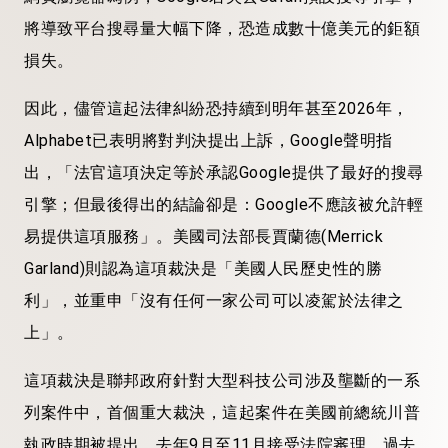
將導致平台搜尋量大幅下降，恐造成數十億美元的鉅額
損失。
因此，儘管這起法律糾紛恐持續到明年甚至2026年，
Alphabet已表明將對判決提出上訴，Google聲明指
出，「法官這項決定等於承認Google提供了最好的搜尋
引擎；但最後得出的結論卻是：Google不應該被允許輕
易提供這項服務」。美國司法部長賈蘭德(Merrick
Garland)則認為這項裁決是「美國人民歷史性的勝
利」，並重申「沒有任何一家公司可以凌駕於法律之
上」。
這項裁決是聯邦政府針對大型科技公司涉及壟斷的一系
列案件中，首個重大裁決，這起案件在美國前總統川普
執政時期被提出，去年9月至11月接受法院審理。過去