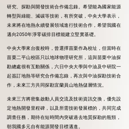
研究、探勘與開發技術合作備忘錄。希望能為國家能源
轉型與綠能、減碳等技術，有所突破，中央大學表示，
未來將在地熱永續發展領域進行技術合作，希望我國在
邁向2050年淨零碳排目標能建立堅實基礎。
中央大學來台復校時，曾選擇苗栗作為校址，但當時在
苗栗二平山校區只以地球物理研究所，這與苗栗中油探
勘總處很有互動關係，六日中央大學與中油及中研院一
起簽訂地熱等研究合作備忘錄，再次與中油探勘技術合
作，未來三方共同探勘宜蘭員山地熱儲層情況。
未來三方將密集啟動人員交流及技術資訊交換，優先設
定地熱開發里程碑，以及所需技術發展標的，共同完成
調查任務，期待在短時間內突破過去地質探勘的瓶頸，
朝我國多元自有能源開發目標邁進。