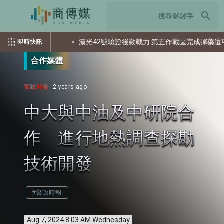
search
出多少個資？
漢光42號驗證後勤戰力 第五作戰區完成彈藥還屯整
即時快訊
合作媒體
警政時報
2 years ago
中大與中油及中研院合
作 進行地熱調查探勘
技術開發
#警政時報
Aug 7, 2024 8:03 AM Wednesday