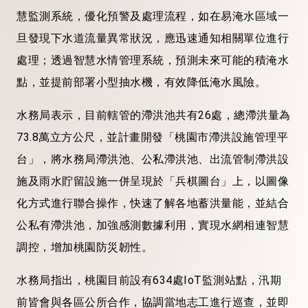
慧監測系統，優化預警及處理流程，如在易淹水區域一
旦發現下水道流量異常狀況，應迅速通知相關單位進行
處理；透過智慧水情管理系統，預測未來可能的積淹水
點，並提前部署小型抽水機，有效降低淹水風險。
水務局表示，目前轄管的滯洪池共有26處，總滯洪量為
73.8萬立方公尺，並計畫開發「桃園市滯洪設施管理平
台」，將水務局滯洪池、公私滯洪池、出流管制滯洪設
施及雨水貯留設施一併呈現於「兵棋圖台」上，以圖像
化方式進行聯合操作，快速了解各地蓄洪量能，並結合
公私有滯洪池，加強感測數據利用，實現水網相連智慧
調控，增加桃園防災韌性。
水務局指出，桃園目前設有634處IoT監測站點，汛期
前皆會與各區公所合作，協調當地志工進行巡查，並即