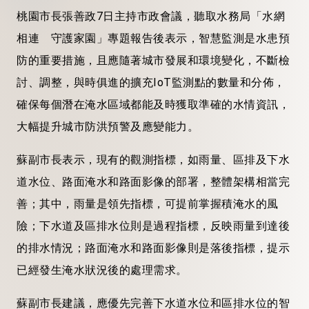
桃園市長張善政7日主持市政會議，聽取水務局「水網
相連 守護家園」專題報告後表示，智慧監測是水患預
防的重要措施，且應隨著城市發展和環境變化，不斷檢
討、調整，與時俱進的擴充IoT監測點的數量和分佈，
確保每個潛在淹水區域都能及時獲取準確的水情資訊，
大幅提升城市防洪預警及應變能力。
蘇副市長表示，現有的觀測指標，如雨量、區排及下水
道水位、路面淹水和路面影像的部署，整體架構相當完
善；其中，雨量是領先指標，可提前掌握積淹水的風
險；下水道及區排水位則是過程指標，反映雨量到達後
的排水情況；路面淹水和路面影像則是落後指標，提示
已經發生淹水狀況後的處理需求。
蘇副市長建議，應優先完善下水道水位和區排水位的智