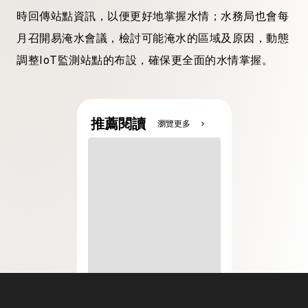
時回傳站點資訊，以便更好地掌握水情；水務局也會每
月召開易淹水會議，檢討可能淹水的區域及原因，動態
調整IoT監測站點的布設，確保更全面的水情掌握。
推薦閱讀
瀏覽更多
chevron_right