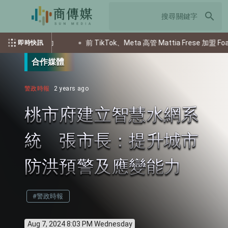
search
聚焦未來潛力
前 TikTok、Meta 高管 Mattia Frese 加盟 Fo
即時快訊
合作媒體
警政時報
2 years ago
桃市府建立智慧水網系
統 張市長：提升城市
防洪預警及應變能力
#警政時報
Aug 7, 2024 8:03 PM Wednesday