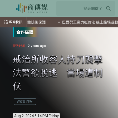
search
南韓強化半導體技術保護
巴西勞工黨力挺修法 線上賭場遊戲恐遭
即時快訊
合作媒體
警政時報
2 years ago
戒治所收容人持刀襲擊
法警欲脫逃 當場遭制
伏
#警政時報
Aug 2, 2024 5:14 PM Friday