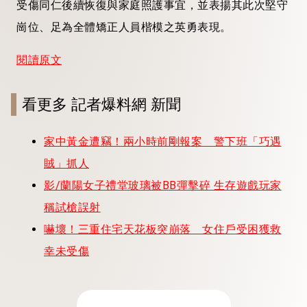
受傷同仁後續恢復與家庭照護事宜，並表揚其此次堅守
崗位、足為全體矯正人員楷模之英勇表現。
閱讀原文
看更多 記者爆料網 新聞
家中黃金遭竊！兩小時前剛報案 警下班「巧遇
賊」抓人
影/蘭陽女子禮堂玻璃被BB彈擊碎 生存遊戲玩家
稱試槍誤射
嚇壞！三重住宅天花板突崩落 女住戶受困獲救
幸未受傷