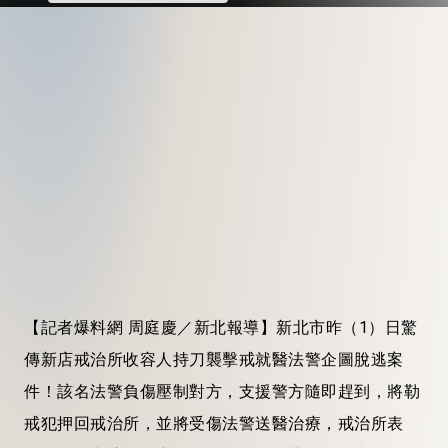
【記者爆料網 周庭慶／新北報導】新北市昨（1）日驚
傳新店戒治所收容人持刀襲擊戒就醫法警企圖脫逃案
件！該名法警負傷壓制對方，支援警方隨即趕到，將勒
戒犯押回戒治所，並將受傷法警送醫治療，戒治所表