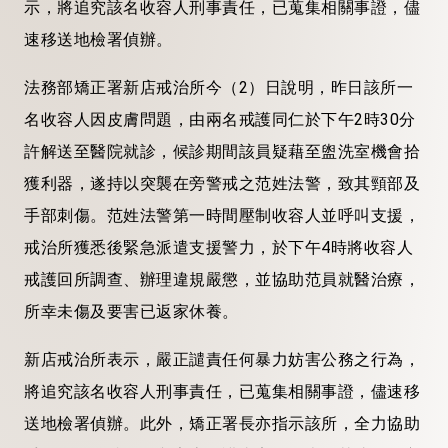
示，將追究該名收容人刑事責任，已蒐集相關事證，儘
速移送地檢署偵辦。
法務部矯正署新店戒治所今（2）日說明，昨日該所一
名收容人因皮膚問題，由兩名戒護同仁於下午2時30分
許解送至醫院就診，候診期間該員疑藉至盥洗室機會拾
獲利器，遂持以突襲在旁警戒之范姓法警，致其頸部及
手部刺傷。范姓法警第一時間壓制收容人並呼叫支援，
戒治所獲悉後緊急派遣支援警力，於下午4時將收容人
戒護回所調查、辦理違規嚴懲，並協助范員就醫治療，
所幸未傷及要害已返家休養。
新店戒治所表示，嚴正譴責任何暴力妨害公務之行為，
將追究該名收容人刑事責任，已蒐集相關事證，儘速移
送地檢署偵辦。此外，矯正署長亦指示該所，全力協助