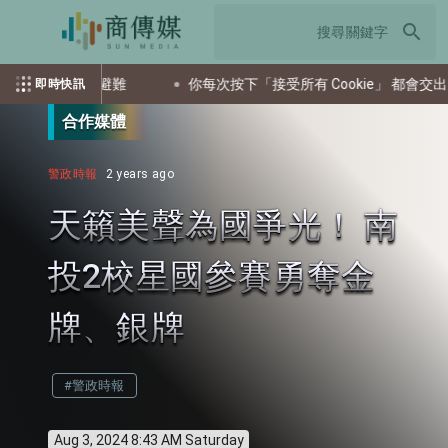
search
引導民眾避難
你每次按下「接受所有 Cookie」 都會交出多少個
即時快訊
合作媒體
警政時報
2 years ago
天籟美聲為國爭光！ 南
投2校星國參賽勇奪金
牌、銀牌
#警政時報
Aug 3, 2024 8:43 AM Saturday