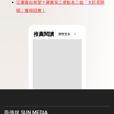
江蕙復出有望？蔣萬安二度點名二姐「大巨蛋開
唱」獲得回應！
推薦閱讀
瀏覽更多
chevron_right
商傳媒 SUN MEDIA