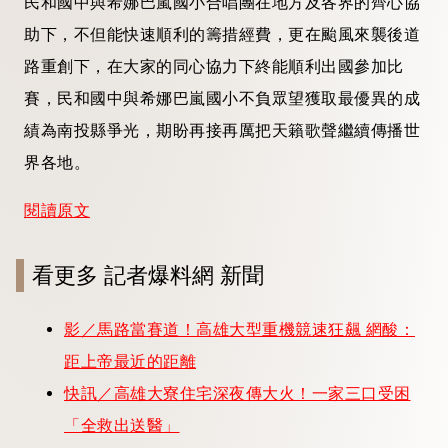
民和國中與希娜巴嵐國小合唱團在地方及各界的齊心協
助下，不但能快速順利的籌措經費，更在颱風來襲後道
路重創下，在大家的同心協力下終能順利出國參加比
賽，民和國中與希娜巴嵐國小不負眾望獲取最優異的成
績為南投縣爭光，期盼再接再厲把天籟歌聲繼續傳播世
界各地。
閱讀原文
看更多 記者爆料網 新聞
影／馬路當賽道！高雄大型重機競速狂飆 網酸：
距上帝最近的距離
快訊／高雄大寮住宅深夜傳大火！一家三口受困
「全救出送醫」