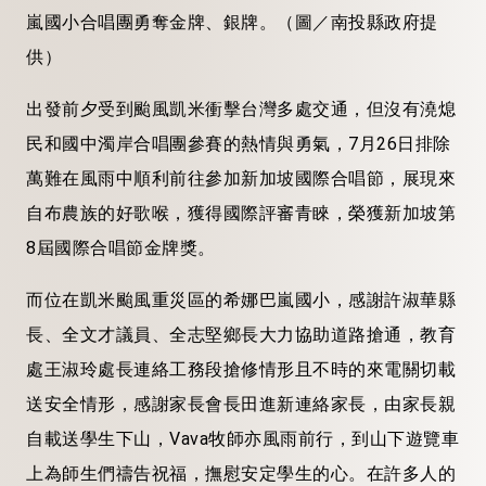
嵐國小合唱團勇奪金牌、銀牌。（圖／南投縣政府提
供）
出發前夕受到颱風凱米衝擊台灣多處交通，但沒有澆熄
民和國中濁岸合唱團參賽的熱情與勇氣，7月26日排除
萬難在風雨中順利前往參加新加坡國際合唱節，展現來
自布農族的好歌喉，獲得國際評審青睞，榮獲新加坡第
8屆國際合唱節金牌獎。
而位在凱米颱風重災區的希娜巴嵐國小，感謝許淑華縣
長、全文才議員、全志堅鄉長大力協助道路搶通，教育
處王淑玲處長連絡工務段搶修情形且不時的來電關切載
送安全情形，感謝家長會長田進新連絡家長，由家長親
自載送學生下山，Vava牧師亦風雨前行，到山下遊覽車
上為師生們禱告祝福，撫慰安定學生的心。在許多人的