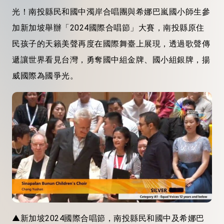
光！南投縣民和國中濁岸合唱團與希娜巴嵐國小師生參
加新加坡舉辦「2024國際合唱節」大賽，南投縣原住
民孩子的天籟美聲再度在國際舞臺上展現，透過歌聲傳
遞讓世界看見台灣，勇奪國中組金牌、國小組銀牌，揚
威國際為國爭光。
▲新加坡2024國際合唱節，南投縣民和國中及希娜巴