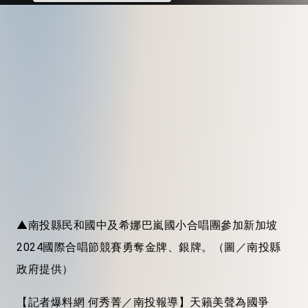
▲南投縣民和國中及希娜巴嵐國小合唱團參加新加坡
2024國際合唱節競賽勇奪金牌、銀牌。（圖／南投縣
政府提供）
【記者爆料網 何秀菁／南投報導】天籟美聲為國爭