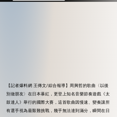
【記者爆料網 王傳文/綜合報導】周興哲的歌曲〈以後
別做朋友〉在日本暴紅，更登上知名音樂節奏遊戲《太
鼓達人》舉行的國際大賽，這首歌曲因慢速、變奏讓所
有選手視為最艱難挑戰，幾乎無法達到滿分，瞬間在日