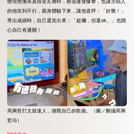
體現他優美真假音互換時，都需連發爆擊，也讓主唱人
的他笑到不行，親身體驗下來，讓他直呼：「好難！」
秀出成績時，自己還笑出來：「超爛，但還ok。」也開
心自己有通關！
周興哲打太鼓達人，挑戰自己的歌曲。（圖／翻攝周興
哲IG）