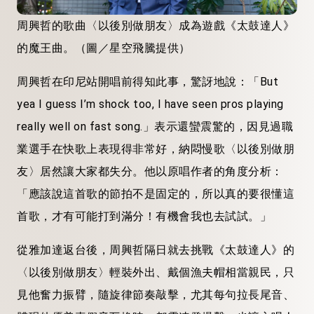
周興哲的歌曲〈以後別做朋友〉成為遊戲《太鼓達人》
的魔王曲。（圖／星空飛騰提供）
周興哲在印尼站開唱前得知此事，驚訝地說：「But
yea I guess I’m shock too, I have seen pros playing
really well on fast song.」表示還蠻震驚的，因見過職
業選手在快歌上表現得非常好，納悶慢歌〈以後別做朋
友〉居然讓大家都失分。他以原唱作者的角度分析：
「應該說這首歌的節拍不是固定的，所以真的要很懂這
首歌，才有可能打到滿分！有機會我也去試試。」
從雅加達返台後，周興哲隔日就去挑戰《太鼓達人》的
〈以後別做朋友〉輕裝外出、戴個漁夫帽相當親民，只
見他奮力振臂，隨旋律節奏敲擊，尤其每句拉長尾音、