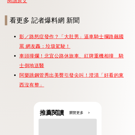
閱讀原文
看更多 記者爆料網 新聞
影／路怒症發作？「大肚男」逼車騎士攔路飆國
罵 網友轟：垃圾駕駛！
車頭撞爛！北宜公路休旅車、紅牌重機相撞 騎
士倒地送醫
阿樂跳鋼管秀出美臀引發尖叫！澄清「好看的東
西沒有整」
推薦閱讀
瀏覽更多
chevron_right