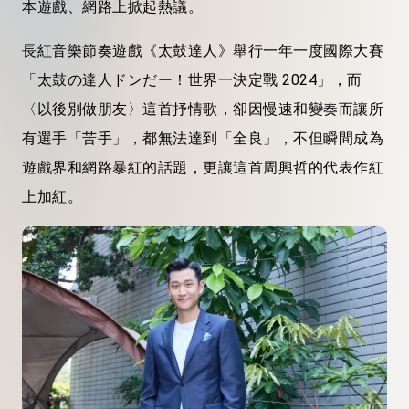
本遊戲、網路上掀起熱議。
長紅音樂節奏遊戲《太鼓達人》舉行一年一度國際大賽
「太鼓の達人ドンだー！世界一決定戰 2024」，而
〈以後別做朋友〉這首抒情歌，卻因慢速和變奏而讓所
有選手「苦手」，都無法達到「全良」，不但瞬間成為
遊戲界和網路暴紅的話題，更讓這首周興哲的代表作紅
上加紅。