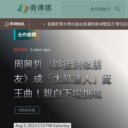
search
還屯整備
美國空軍大學出版社新書剖析AI雙面刃 警示誤用潛在
即時快訊
合作媒體
警政時報
2 years ago
周興哲《以後別做朋
友》成「太鼓達人」魔
王曲！親自下場挑戰
#警政時報
Aug 3, 2024 2:53 PM Saturday