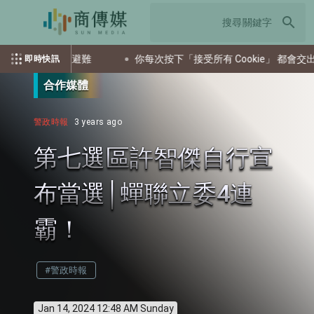
search
通引導民眾避難
你每次按下「接受所有 Cookie」 都會交出多少
即時快訊
合作媒體
警政時報
3 years ago
第七選區許智傑自行宣
布當選│蟬聯立委4連
霸！
#警政時報
Jan 14, 2024 12:48 AM Sunday