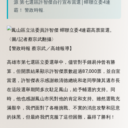
源 第七選區許智傑自行宣布當選│蟬聯立委4連
霸！ 警政時報.
【警政時報 蔡宗武／高雄報導】
高
雄市第七選區立委選舉中，儘管對手鍾易仲曾有勝
算，但開票結果顯示許智傑票數超過87,000票，並自宣
當選，許智傑表示感謝賴清德總統和老同學陳其邁市長
在這段選舉期間多次駐足鳳山，給予輔選的支持。同
時，他也感謝鳳山市民對他的肯定和支持。雖然選戰充
滿艱辛，我們面對了各種挑戰、不實的消息攻擊和惡意
的抹黑，但最終我們克服了這些困難，贏得了勝利！