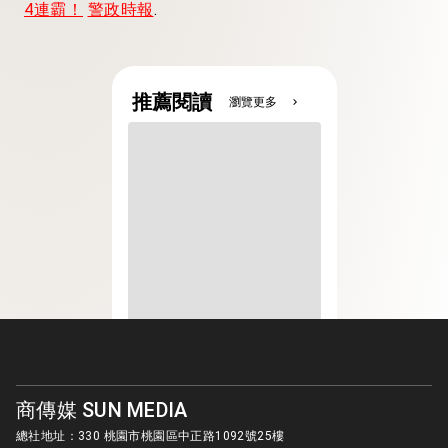
4連霸！
警政時報
.
推薦閱讀
瀏覽更多
chevron_right
商傳媒 SUN MEDIA
總社地址：330 桃園市桃園區中正路1092號25樓