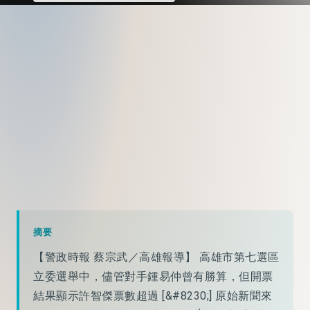
摘要
【警政時報 蔡宗武／高雄報導】 高雄市第七選區
立委選舉中，儘管對手鍾易仲曾有勝算，但開票
結果顯示許智傑票數超過 [&#8230;] 原始新聞來