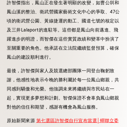
許智傑指出，鳳山正在發生著明顯的改變，如曹公圳和
鳳山溪的整治、衛武營國家藝術文化中心的爭取、47公
頃的衛武營公園、黃線捷運的動工、國道七號的核定以
及三井Lalaport的進駐等。這些都是鳳山向前邁進、飛
躍進步的明證，而智傑在這些實質政績和變革中扮演了
至關重要的角色。他承諾在立法院繼續監督預算，確保
鳳山的建設順利進行。
最後，許智傑與家人及競選總部團隊一同登台鞠躬致
謝，他感性地表示今晚的勝利屬於每一位鳳山鄉親，共
同感到驕傲和光榮。他強調未來將繼續與市民站在一
起，實現更多夢想和計劃。智傑保證不會辜負鳳山鄉親
對他的信任和期望，感謝有機會為鳳山服務。
原始新聞來源
第七選區許智傑自行宣布當選│蟬聯立委