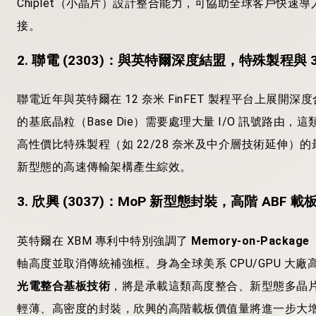
Chiplet（小晶片）設計整合能力，可協助全球客戶快速導入
接。
2. 聯電 (2303)：與英特爾深度結盟，特殊製程與 
聯電近年與英特爾在 12 奈米 FinFET 製程平台上展
的基底晶粒（Base Die）需要處理大量 I/O 訊號路
高性價比特殊製程（如 22/28 奈米及中介層技術延伸）
新型態的高速傳輸架構產生綜效。
3. 欣興 (3037)：MoP 新型態封裝，高階 ABF 
英特爾在 XBM 專利中特別強調了
Memory-on-Packag
軸高度並取消傳統補強框。身為全球美系 CPU/GPU 大廠
光電整合基板技術
，將是承載這類高度整合、新型態多晶片（
輕薄、高密度的封裝，欣興的高階載板價值量將進一步大