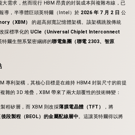
龐大需求，然而現行 HBM 昂貴的封裝成本與複雜布線，已
報導，半導體巨頭英特爾（Intel）於
2026 年 7 月 2 日
公
emory（XBM）
的超高頻寬記憶體架構。該架構跳脫傳統
，全面改採標準化的
UCIe（Universal Chiplet Interconnect
英特爾生態系緊密綑綁的
聯電集團（聯電 2303、智原
點
XBM 專利架構，其核心目標是在維持 HBM4 封裝尺寸的前提
 複雜的 3D 堆疊，XBM 帶來了兩大顛覆性的技術轉變：
製程矽層，而 XBM 則改採
薄膜電晶體（TFT）
，將
至
後段製程（BEOL）的金屬配線層中
。這讓英特爾得以將