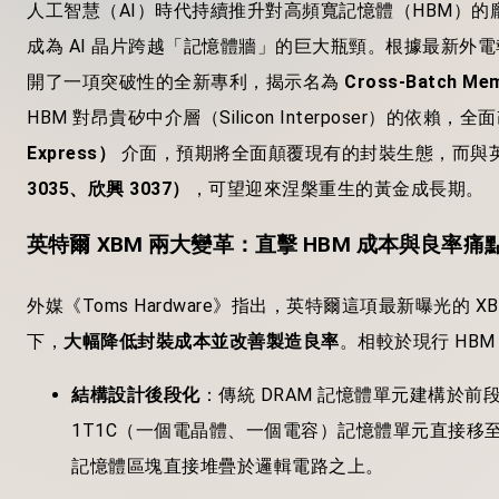
人工智慧（AI）時代持續推升對高頻寬記憶體（HBM）的
成為 AI 晶片跨越「記憶體牆」的巨大瓶頸。根據最新外電
開了一項突破性的全新專利，揭示名為
Cross-Batch M
HBM 對昂貴矽中介層（Silicon Interposer）的依賴
Express）
介面，預期將全面顛覆現有的封裝生態，而與
3035、欣興 3037）
，可望迎來涅槃重生的黃金成長期。
英特爾 XBM 兩大變革：直擊 HBM 成本與良率痛
外媒《Toms Hardware》指出，英特爾這項最新曝光的 
下，
大幅降低封裝成本並改善製造良率
。相較於現行 HBM
結構設計後段化
：傳統 DRAM 記憶體單元建構於前段
1T1C（一個電晶體、一個電容）記憶體單元直接移
記憶體區塊直接堆疊於邏輯電路之上。