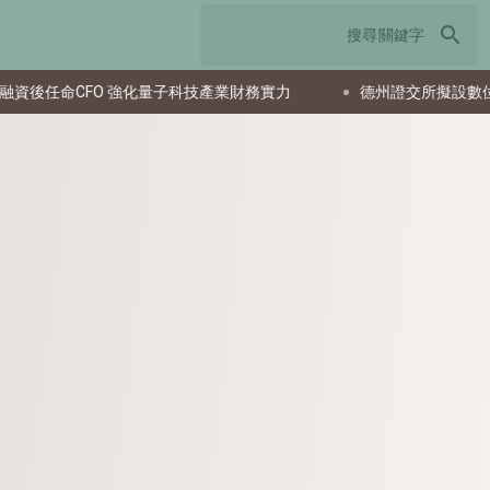
search
 強化量子科技產業財務實力
德州證交所擬設數位跑馬燈 達拉斯市