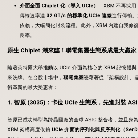
介面全面 Chiplet 化（導入 UCIe）
：XBM 不再採
傳輸速率達
32 GT/s 的標準化 UCIe 連線
進行傳輸。這
依賴，大幅簡化封裝流程。此外，XBM 內建自我修
良率。
原生 Chiplet 潮來臨！聯電集團生態系成最大贏家
隨著英特爾大舉推動以 UCIe 介面為核心的 XBM 記憶體與
來洗牌。在台股市場中，
聯電集團
憑藉著從「架構設計、
術革新的最大受惠者：
1. 智原 (3035)：卡位 UCIe 生態系，先進封裝 AS
智原已成功轉型為跨晶圓廠的全球 ASIC 整合者，並且身
XBM 架構高度依賴
UCIe 介面的序列化與反序列化（Ser