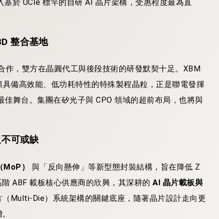
基於 UCIe 標竿的自研 AI 晶片架構，受惠程度最為直
3D 整合基地
開深度合作，雙方在晶圓代工與後段技術的研發默契十足。XBM
由，這類具備高效能、低功耗特性的特殊製程晶粒，正是聯電發揮
的最佳舞台。集團在矽光子與 CPO 領域的超前布局，也將與
載板不可或缺
e（MoP）
與「反向懸伸」等新型態封裝結構，旨在降低 Z
高階 ABF 載板核心供應商的欣興，其深耕的
AI 晶片載板與
Multi-Die）系統架構的關鍵底座，隨著晶片設計走向更
增。