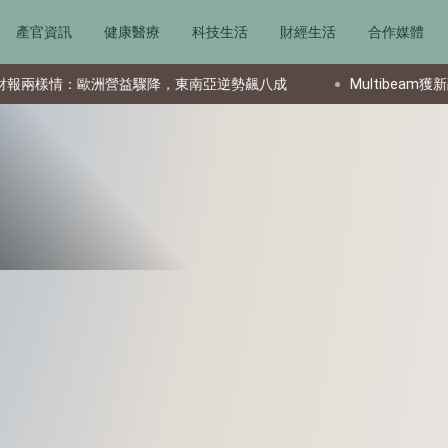
產官資訊
健康醫療
科技生活
財經生活
合作媒體
情：歐洲營益驟降，東南亞逆勢飆八成
Multibeam獲新融資後任命CFO