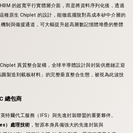
用 HBM 的超寬平行實體層介面，而是將資料序列化後，透過
種原生 Chiplet 的設計，能徹底擺脫對高成本矽中介層的
復機制與備援通道，可大幅提升超高層數記憶體堆疊的整體
 Chiplet 異質整合架構，全球半導體設計與封裝供應鏈正迎
晶圓製造到載板材料」的完整垂直整合生態，被視為此波技
IC 總包商
為英特爾代工服務（IFS）與先進封裝聯盟的重要夥伴。
Des）處理技術
，智原本身具備強大的先進封裝與