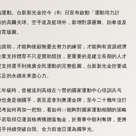
內運動。台新新光金控今（8）日宣布啟動「運動培力計
有的高爾夫球、空手道及籃球外，新增對霹靂舞、跆拳道及
培育版圖。
的資助，才能夠後顧無憂去努力的練習，才能夠有資源經濟
企業支持體育不只是贊助競技，更重要的是建立長期的人才
從支持選手到推廣全民運動的完整藍圖，台新新光金控要成
富足的永續未來盡心力。
二年級時，曾被送到高雄左ㄅ營的國家運動中心培訓兵乓
身也會是個國手，甚至是拿到奧運金牌，至今二十幾年沒打
思考如何再加一把勁，看如何ㄩ能夠對國家運動相關的策略
手若取得亞運資格將獲贈嘉勉金，於賽事中順利奪牌，更將
選手持續突破自我、全力前進亞運為國爭光。