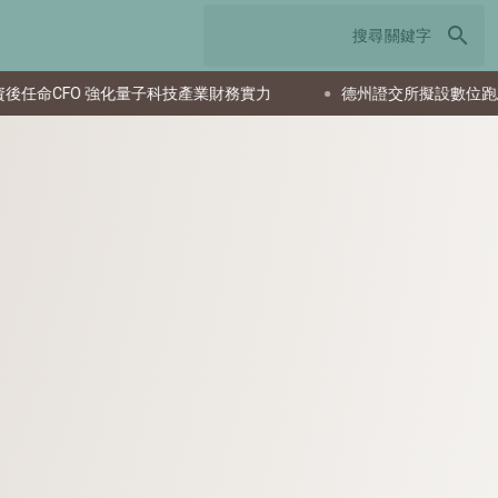
search
CFO 強化量子科技產業財務實力
德州證交所擬設數位跑馬燈 達拉