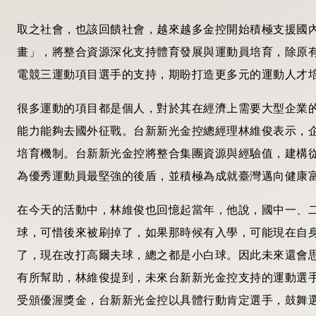
取之社會，也該回饋社會，越來越多金控開始積極支援國
畫」，將整合資源深化支持體育發展與運動員培育，除原
電競三運動項目選手的支持，期盼打造更多元的運動人才
很多運動的項目都是個人，對於其在經濟上需要大型企業
能力能夠去國外征戰。台新新光金控總經理林維俊表示，
培育機制。台新新光金控將整合集團資源與經驗值，建構
為優秀運動員最堅強的後盾，並積極為成就臺灣邁向健康
在今天的活動中，林維俊也回憶起當年，他說，國中一、
球，可惜後來被刷掉了，如果那時候有入學，可能現在自
了，現在改打高爾夫球，總之都是小白球。因此未來還會
有所幫助，林維俊提到，未來台新新光金控支持的運動選
受頒優渥獎金，台新新光金控以具體行動肯定選手，鼓舞