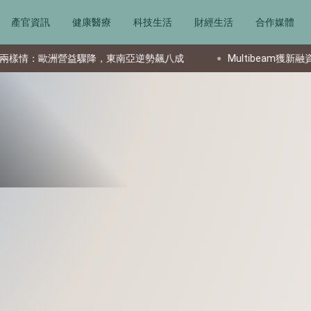
產官資訊
健康醫療
科技生活
財經生活
合作媒體
兩樣情：歐洲營益驟降，東南亞逆勢飆八成
Multibeam獲新融資後任命