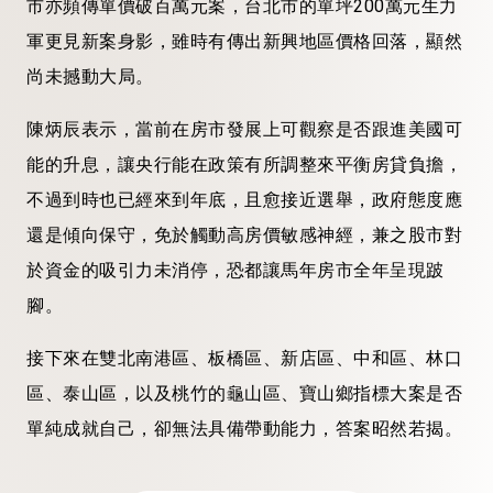
市亦頻傳單價破百萬元案，台北市的單坪200萬元生力
軍更見新案身影，雖時有傳出新興地區價格回落，顯然
尚未撼動大局。
陳炳辰表示，當前在房市發展上可觀察是否跟進美國可
能的升息，讓央行能在政策有所調整來平衡房貸負擔，
不過到時也已經來到年底，且愈接近選舉，政府態度應
還是傾向保守，免於觸動高房價敏感神經，兼之股市對
於資金的吸引力未消停，恐都讓馬年房市全年呈現跛
腳。
接下來在雙北南港區、板橋區、新店區、中和區、林口
區、泰山區，以及桃竹的龜山區、寶山鄉指標大案是否
單純成就自己，卻無法具備帶動能力，答案昭然若揭。