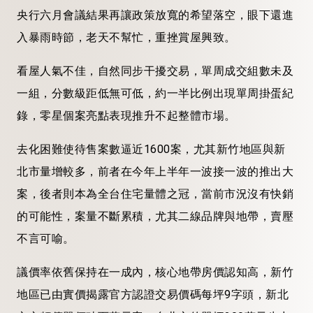
央行六月會議結果再讓政策放寬的希望落空，眼下還進
入暴雨時節，老天不幫忙，重挫賞屋興致。
看屋人氣不佳，自然同步干擾交易，單周成交組數未及
一組，分數級距低無可低，約一半比例出現單周掛蛋紀
錄，零星個案亮點表現推升不起整體市場。
去化困難使待售案數逼近1600案，尤其新竹地區與新
北市量增較多，前者在今年上半年一波接一波的推出大
案，後者則本為全台住宅量體之冠，當前市況沒有快銷
的可能性，案量不斷累積，尤其二線品牌與地帶，賣壓
不言可喻。
議價率依舊保持在一成內，核心地帶房價認知高，新竹
地區已由實價揭露官方認證交易價碼每坪9字頭，新北