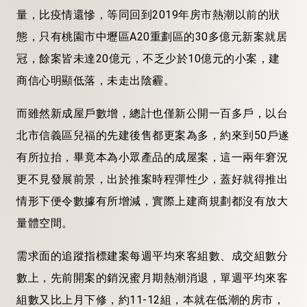
量，比疫情還慘，等同回到2019年房市熱潮以前的狀
態，只有桃園市中壢區A20重劃區的30多億元新案就居
冠，餘案皆未達20億元，不乏少於10億元的小案，建
商信心明顯低落，未走出陰霾。
而雖然新成屋戶數增，總計也僅新公開一百多戶，以台
北市信義區兒福的先建後售都更案為多，約來到50戶遂
有所拉抬，畢竟本為小眾產品的成屋案，這一兩年窘況
更不見發展前景，出於推案時程彈性少，蓋好就得推出
情形下便令數據有所增減，實際上建商規劃都沒有放大
量體空間。
需求面的追蹤指標建案每週平均來客組數、成交組數分
數上，先前開案的銷況蜜月期熱潮消退，單週平均來客
組數又比上月下修，約11-12組，本就在低潮的房市，