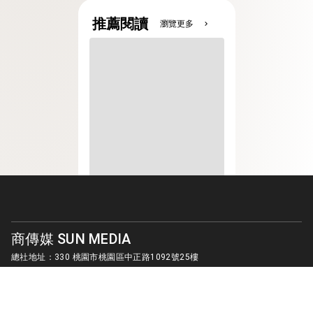
推薦閱讀
瀏覽更多
chevron_right
商傳媒 SUN MEDIA
總社地址：330 桃園市桃園區中正路1092號25樓
客服信箱：
sunmedia1010@gmail.com
© SUN MEDIA CREATIVE LIMITED. ALL RIGHTS RESERVED.