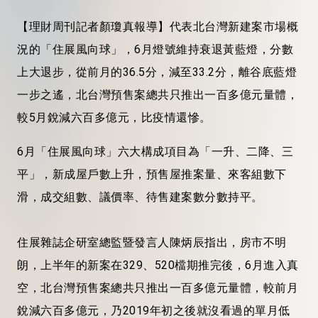
【理財周刊記者顏瓊真報導】代表北台灣新建案市場概
況的「住展風向球」，6月燈號維持衰退黃藍燈，分數
上大退步，從前月的36.5分，減至33.2分，離谷底藍燈
一步之遙，北台灣預售案總共只推出一百多億元量體，
較5月銳減六百多億元，比疫情還慘。
6月「住展風向球」六大構成項目為「一升、二降、三
平」，新成屋戶數上升，預售屋推案量、來客組數下
滑，成交組數、議價率、待售建案數分數持平。
住展雜誌企研室總監暨發言人陳炳辰指出，房市不明
朗，上半年的新案在329、520檔期推完後，6月進入真
空，北台灣預售案總共只推出一百多億元量體，較前月
銳減六百多億元，乃2019年初之後就沒看過的單月低