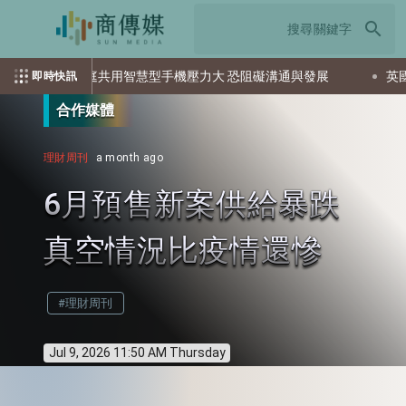
search
家庭共用智慧型手機壓力大 恐阻礙溝通與發展
英國航太系
即時快訊
合作媒體
理財周刊
a month ago
6月預售新案供給暴跌
真空情況比疫情還慘
#理財周刊
Jul 9, 2026 11:50 AM Thursday