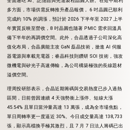
全面通吃 AI、記憶體與先進製程晶圓大餅。在短中期利
多方面，市場供需反轉推升產品報價， 6 吋晶圓已順利
完成約 10% 的調漲，預計於 2026 下半年至 2027 上半
年實質反映至營收，8 吋晶圓也隨著 PMIC 需求回溫具
備下半年的再調價空間。此外，合晶透過子公司深化高
值化布局，合晶廣能主攻 GaN 磊晶技術，搶進 AI 伺服
器電源與車載充電器；睿晶科技則鑽研 SOI 技術，強攻
微機電與矽光子高速傳輸，為公司構築極強的長線題材
溢價空間。
理周投研部表示，合晶近期籌碼與交易熱度已步入過熱
區間，日前曾因連續 4 天強勢衝上漲停、短線大漲
45.54% 且單日當沖量高達 13 萬張，成為全市場焦點，
單日周轉率更一度逼近 30%。今日成交量高達 138,733
張，顯示高檔換手極其激烈，且 7 月 7 日法人籌碼已出