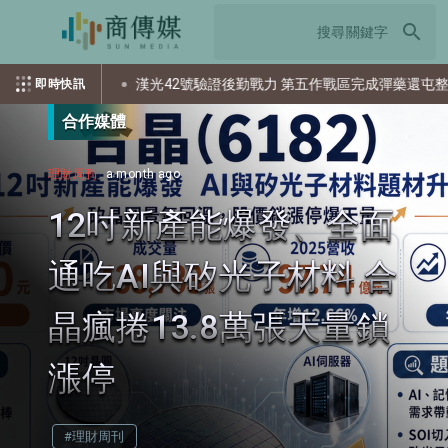
search
？
漢光42號驗證後勤戰力 第五作戰區完成彈藥還屯整備
即時快訊
合作媒體
理財周刊
a month ago
12吋新產能爆發、全面
通吃AI與矽光子材料 合
晶瘋捲13.8萬張天量鎖
漲停
#理財周刊