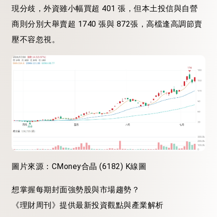
現分歧，外資雖小幅買超 401 張，但本土投信與自營
商則分別大舉賣超 1740 張與 872張，高檔逢高調節賣
壓不容忽視。
圖片來源：CMoney合晶 (6182) K線圖
想掌握每期封面強勢股與市場趨勢？
《理財周刊》提供最新投資觀點與產業解析