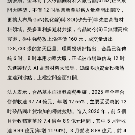
擴張期。全球前十大矽晶圓材料大廠合晶(6182)正式展
開大轉型，不僅 12 吋晶圓新產能邁入量產開出階段，
更擴大布局 GaN(氮化鎵)與 SOI(矽光子)等先進高階材
料領域。受多重利多題材共振，合晶於今(8)日無懼高檔
震盪，盤中強勢攻上漲停價 160 元，成交量爆出
138,733 張的驚天巨量。理周投研部指出，合晶已從傳
統 6 吋、8 吋車用功率大廠，正式被市場重估為 12 吋
先進製程與 AI 高階材料大黑馬，短線多頭資金投機熱
度達到沸點，上檔空間全面打開。
法人表示，合晶基本面復甦趨勢明確，2025 年全年合
併營收達 97.74 億元、年增 12.66%，主要受受惠於 12
吋矽晶圓出貨增加的穩健拉動。進入 2026 年，前 5 個
月營收穩定落於 7.4 億至 8.9 億元區間，其中 5 月營收
達 8.89 億元(年增 11.94%)、3 月營收 8.88 億元，前 4