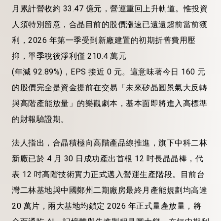
月累計營收約 33.47 億元，營運重回上升軌道。惟投資
人須特別留意，合晶目前的股價漲速已遠遠超前當前獲
利，2026 年第一季受到新廠建置的初期折舊費用壓
抑，單季稅後淨利僅 210.4 萬元
(年減 92.89%)，EPS 接近 0 元。這意味著今日 160 元
的股價完全是資金提前在交易「未來矽晶圓景氣大反轉
與高階產能放量」的樂觀劇本，基本面即將進入高標準
的財報驗證期。
法人指出，合晶積極向高階產品線推進，旗下中科二林
新廠已於 4 月 30 日成功產出首根 12 吋長晶晶棒，代
表 12 吋高階技術實力正式邁入營運生產階段。目前台
灣二林基地與中國鄭州二期廠房最終月產能規劃均高達
20 萬片，兩大基地均鎖定 2026 年正式量產放量，將