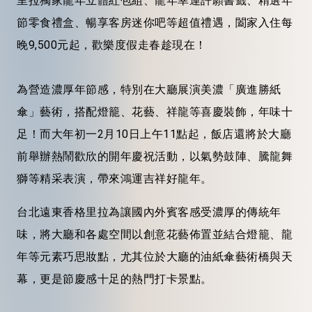
里拉獨家龍年立體紅包組、龍年幸運許願書籤、精選年
節零食禮盒、暢享客房迷你吧等超值禮遇，闔家入住每
晚9,500元起，歡樂度假走春趁現在！
為營造濃厚年節感，特別在大廳展演美濃「廣進勝紙
傘」藝術，搭配燈籠、花藝、祥龍等喜慶裝飾，年味十
足！而大年初一2月10日上午11點起，飯店還將於大廳
前舉辦熱鬧歡欣的開年慶祝活動，以氣勢鼓陣、騰龍舞
獅等精采表演，帶來鴻運吉祥好龍年。
台北遠東香格里拉為讓國內外賓客感受濃厚的傳統年
味，將大廳和各處空間以創意花藝佈置並結合燈籠、龍
年等元素巧思妝點，尤其位於大廳的油紙傘藝術橋與天
幕，更是節慶感十足的熱門打卡景點。