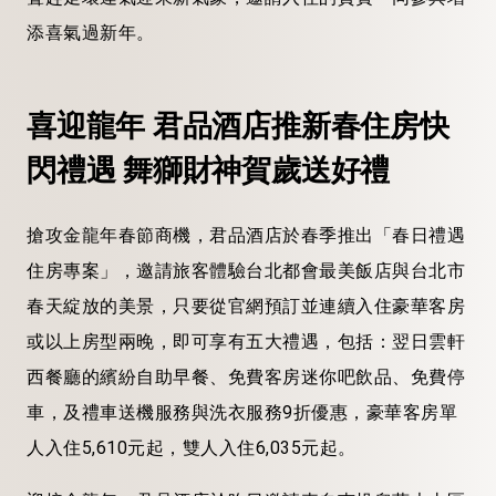
添喜氣過新年。
喜迎龍年
君品酒店推新春住房快
閃禮遇
舞獅財神賀歲送好禮
搶攻金龍年春節商機，君品酒店於春季推出「春日禮遇
住房專案」，邀請旅客體驗台北都會最美飯店與台北市
春天綻放的美景，只要從官網預訂並連續入住豪華客房
或以上房型兩晚，即可享有五大禮遇，包括：翌日雲軒
西餐廳的繽紛自助早餐、免費客房迷你吧飲品、免費停
車，及禮車送機服務與洗衣服務9折優惠，豪華客房單
人入住5,610元起，雙人入住6,035元起。