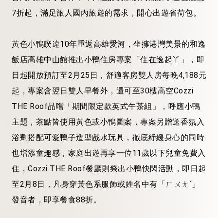
7折起，滿足旅人國內旅遊的需求，開心出遊省荷包。
黃色小鴨睽違10年重返高雄愛河，坐擁港灣美景的和逸
飯店高雄中山館推出小鴨住房專案「住在逸起丫」，即
日起開放預訂至2月25日，舒適客房雙人房每晚4,188元
起，專案含翌日雙人早餐外，還可至30樓高空Cozzi
THE Roof品嚐「期間限定款英式午茶組」，呼應小鴨
主題，茶點皆使用黃色或小鴨圖案，專案另贈送香氛入
浴劑搭配可愛鴨子造型戲水玩具，徹底紓緩身心的同時
也增添童趣感，家庭出遊再享一位11歲以下兒童免費入
住，Cozzi THE Roof餐廳則祭出小鴨快閃活動，即日起
至2月8日，凡身穿黃色系服飾或姓名中有「ㄏㄨㄤˊ」
發音者，即享餐食88折。