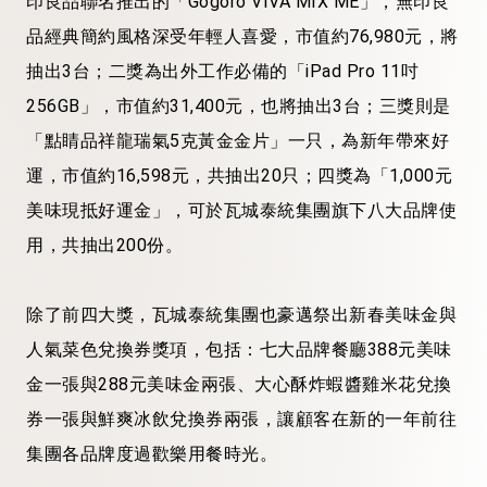
印良品聯名推出的「Gogoro VIVA MIX ME」，無印良
品經典簡約風格深受年輕人喜愛，市值約76,980元，將
抽出3台；二獎為出外工作必備的「iPad Pro 11吋
256GB」，市值約31,400元，也將抽出3台；三獎則是
「點睛品祥龍瑞氣5克黃金金片」一只，為新年帶來好
運，市值約16,598元，共抽出20只；四獎為「1,000元
美味現抵好運金」，可於瓦城泰統集團旗下八大品牌使
用，共抽出200份。
除了前四大獎，瓦城泰統集團也豪邁祭出新春美味金與
人氣菜色兌換券獎項，包括：七大品牌餐廳388元美味
金一張與288元美味金兩張、大心酥炸蝦醬雞米花兌換
券一張與鮮爽冰飲兌換券兩張，讓顧客在新的一年前往
集團各品牌度過歡樂用餐時光。