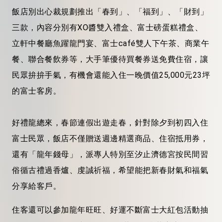
飯店別出心裁規劃推出「春到」、「福到」、「財到」
三款，內容分別有XO醬雙入禮盒、富士磅蛋糕禮盒、
立軒中餐廳魚躍龍門宴、富士café雙人下午茶、商業午
餐、聯合餐飲券等，大手筆優待買餐券送免費住宿，讓
民眾拚拚手氣，有機會還能入住一晚價值25,000元23坪
的富士客房。
好禮龍總來，春節連假出遊走春，針對除夕到初四入住
富士民眾，飯店不僅贈送週邊精選商品、住宿抵用券，
還有「龍年錢母」，派專人特別至汐止濟德宮按民間習
俗循古禮過香爐、虔誠祈福，希望能把新春財氣和福氣
分享給客戶。
住客還可以參加龍年旺旺、好運不斷富士大紅包活動抽