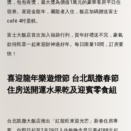
獎，包包有獎，最大獎為價值1萬元的豪華客房平日住
宿券。喜迎金龍年，屬龍者入住，飯店加碼贈送富士
café 4吋蛋糕。
富士大飯店首次加入福袋行列，賀年好禮送不完，豪氣
款待民眾一起來迎財神過好年。每日限量10間，訂房要
快！
喜迎龍年樂遊燈節
台北凱撒春節
住房送開運水果乾及迎賓零食組
台北凱撒大飯店推出「紅龍旺來迎光芒」新春住房專
案，自即日起至2月29日入住每晚含早只要4288元起，