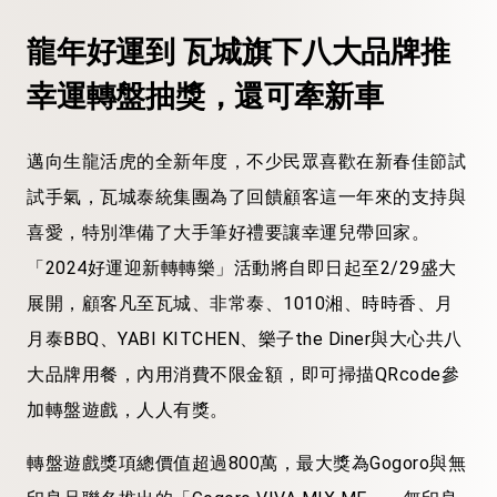
龍年好運到
瓦城旗下八大品牌推
幸運轉盤抽獎，還可牽新車
邁向生龍活虎的全新年度，不少民眾喜歡在新春佳節試
試手氣，瓦城泰統集團為了回饋顧客這一年來的支持與
喜愛，特別準備了大手筆好禮要讓幸運兒帶回家。
「2024好運迎新轉轉樂」活動將自即日起至2/29盛大
展開，顧客凡至瓦城、非常泰、1010湘、時時香、月
月泰BBQ、YABI KITCHEN、樂子the Diner與大心共八
大品牌用餐，內用消費不限金額，即可掃描QRcode參
加轉盤遊戲，人人有獎。
轉盤遊戲獎項總價值超過800萬，最大獎為Gogoro與無