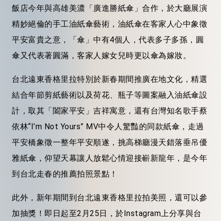
飯店今年與高雄美濃「廣進勝紙傘」合作，於大廳展演
精妙絕倫的手工油紙傘藝術，油紙傘在客家人心中象徵
平安富貴之意，「傘」中有4個人，代表多子多孫，圓
傘又代表著圓滿，客家人嫁女兒時更以傘為嫁妝。
台北遠東香格里拉特別於新春期間推廣在地文化，精選
結合年節剪紙藝術以及荷花、瓶子等圖案融入油紙傘設
計，取其「闔家平安」吉祥寓意，還有台灣知名歌手蔡
依林“I’m Not Yours” MV中令人驚豔的同款紙傘，走過
平安橋象徵一整年平安順遂，挑高梯廳漫天錯落垂吊優
雅紙傘，仰望天幕讓人放鬆心情迎接嶄新龍年，是今年
到台北走春的推薦拍照景點！
此外，新年期間到台北遠東香格里拉拍美照，還可以參
加抽獎！即日起至2月25日，於Instagram上分享與台