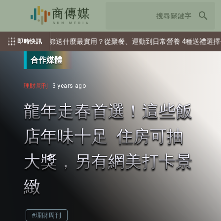
search
最實用？從聚餐、運動到日常營養 4種送禮選擇一次看
台灣科
即時快訊
合作媒體
理財周刊
3 years ago
龍年走春首選！這些飯
店年味十足 住房可抽
大獎，另有網美打卡景
緻
#理財周刊