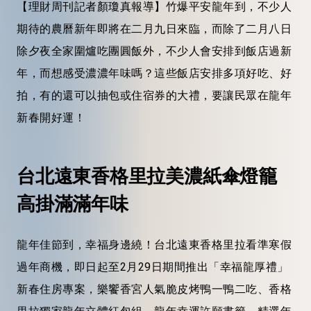
【理財周刊記者顏瓊真報導】竹爆平安龍年到，不少人
期待的農曆新年即將在二月九日來臨，而除了二月八日
除夕夜全家圍爐吃團圓飯外，不少人會安排到飯店過新
年，而想感受濃濃年味嗎？這些飯店安排多項好吃、好
拍，有的還可以抽包或住宿券的大禮，要讓民眾在龍年
新春開好運！
台北遠東香格里拉美濃紙傘燈籠
高掛滿滿年味
龍年佳節到，幸福身邊繞！台北遠東香格里拉看準寒假
過年商機，即日起至2月29日期間推出「幸福龍厚禮」
新春住房專案，樂饗香宮人氣脆皮烤鴨一鴨二吃、香格