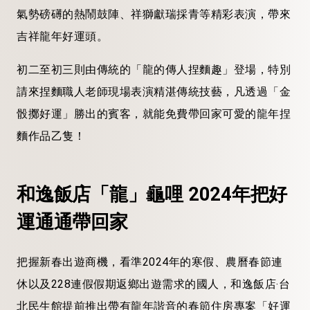
氣勢磅礡的熱鬧鼓陣、祥獅獻瑞採青等精彩表演，帶來
吉祥龍年好運頭。
初二至初三則由傳統的「龍的傳人捏麵趣」登場，特別
請來捏麵職人老師現場表演精湛傳統技藝，凡透過「金
骰擲好運」勝出的賓客，就能免費帶回家可愛的龍年捏
麵作品乙隻！
和逸飯店「龍」龜哩 2024
年把好
運通通帶回家
把握新春出遊商機，看準2024年的寒假、農曆春節連
休以及228連假假期返鄉出遊需求的國人，和逸飯店‧台
北民生館提前推出帶有龍年諧音的春節住房專案「好運