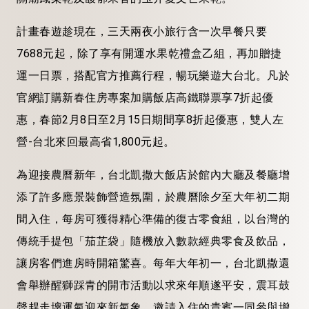
計畫春遊趁現在，三天兩夜小旅行含一次早餐只要
7688元起，除了享有開運水果乾禮盒乙組，再加贈捷
運一日票，搭配官方推薦行程，暢玩樂遊大台北。凡於
官網訂購新春住房專案加購飯店高鐵聯票享7折起優
惠，春節2月8日至2月15日期間享8折起優惠，雙人左
營-台北來回最高省1,800元起。
為迎接農曆新年，台北凱撒大飯店於館內大廳及餐廳增
添了許多應景裝飾營造氛圍，於農曆除夕至大年初二期
間入住，每房可獲得精心準備的復古零食組，以台灣的
傳統手提包「茄芷袋」隨機放入數款經典零食及飲品，
讓房客們進房時開箱驚喜。每年大年初一，台北凱撒還
會舉辦醒獅踩青的開市活動以求來年順遂平安，震耳鼓
聲趕走壞運氣迎來新氣象，邀請入住的貴賓一同參與增