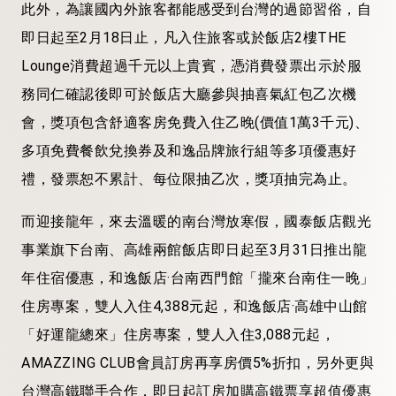
此外，為讓國內外旅客都能感受到台灣的過節習俗，自
即日起至2月18日止，凡入住旅客或於飯店2樓THE
Lounge消費超過千元以上貴賓，憑消費發票出示於服
務同仁確認後即可於飯店大廳參與抽喜氣紅包乙次機
會，獎項包含舒適客房免費入住乙晚(價值1萬3千元)、
多項免費餐飲兌換券及和逸品牌旅行組等多項優惠好
禮，發票恕不累計、每位限抽乙次，獎項抽完為止。
而迎接龍年，來去溫暖的南台灣放寒假，國泰飯店觀光
事業旗下台南、高雄兩館飯店即日起至3月31日推出龍
年住宿優惠，和逸飯店·台南西門館「攏來台南住一晚」
住房專案，雙人入住4,388元起，和逸飯店·高雄中山館
「好運龍總來」住房專案，雙人入住3,088元起，
AMAZZING CLUB會員訂房再享房價5%折扣，另外更與
台灣高鐵聯手合作，即日起訂房加購高鐵票享超值優惠