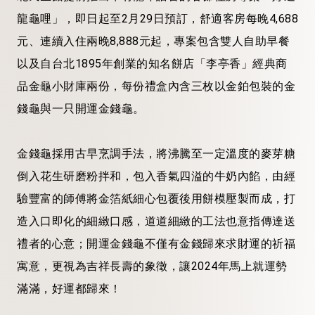
龍龜哩」，即日起至2月29日預訂，舒適客房每晚4,688
元、連續入住兩晚8,888元起，專案包含雙人自助早餐
以及自台北1895年創業的知名餅店「李亭香」經典商
品金龜小財庫兩份，每份禮盒內含三枚以金鉑包裝的金
錢龜與一只開運金錢龜。
金錢龜採用古早烹調手法，將沸騰至一定溫度的麥芽糖
倒入花生研磨粉拌和，包入香氣四溢的牛奶內餡，由經
驗豐富的師傅將金箔紙細心包覆後用餅模壓製而成，打
造入口即化的細緻口感，道道細緻的工法也意指傳達送
禮者的心意；開運金錢龜不僅有金錢歸來求財運的祈福
寓意，更視為吉祥長壽的象徵，讓2024年馬上就運勢
滿滿，好運都歸來！