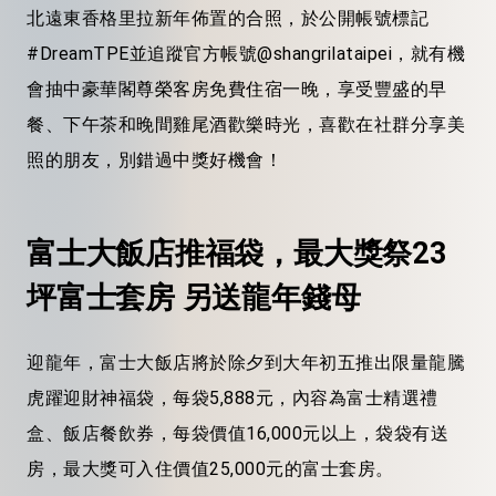
北遠東香格里拉新年佈置的合照，於公開帳號標記
#DreamTPE並追蹤官方帳號@shangrilataipei，就有機
會抽中豪華閣尊榮客房免費住宿一晚，享受豐盛的早
餐、下午茶和晚間雞尾酒歡樂時光，喜歡在社群分享美
照的朋友，別錯過中獎好機會！
富士大飯店推福袋，最大獎祭23
坪富士套房
另送龍年錢母
迎龍年，富士大飯店將於除夕到大年初五推出限量龍騰
虎躍迎財神福袋，每袋5,888元，內容為富士精選禮
盒、飯店餐飲券，每袋價值16,000元以上，袋袋有送
房，最大獎可入住價值25,000元的富士套房。