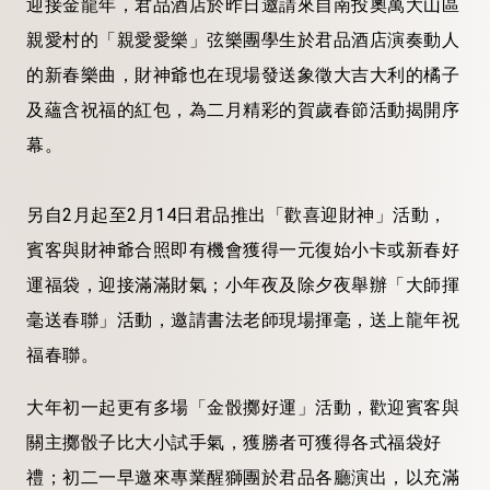
迎接金龍年，君品酒店於昨日邀請來自南投奧萬大山區
親愛村的「親愛愛樂」弦樂團學生於君品酒店演奏動人
的新春樂曲，財神爺也在現場發送象徵大吉大利的橘子
及蘊含祝福的紅包，為二月精彩的賀歲春節活動揭開序
幕。
另自2月起至2月14日君品推出「歡喜迎財神」活動，
賓客與財神爺合照即有機會獲得一元復始小卡或新春好
運福袋，迎接滿滿財氣；小年夜及除夕夜舉辦「大師揮
毫送春聯」活動，邀請書法老師現場揮毫，送上龍年祝
福春聯。
大年初一起更有多場「金骰擲好運」活動，歡迎賓客與
關主擲骰子比大小試手氣，獲勝者可獲得各式福袋好
禮；初二一早邀來專業醒獅團於君品各廳演出，以充滿