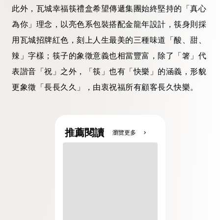
此外，瓦城幸福筷禮盒希望傳遞集團始終堅持的「真心
為你」理念，以亮色系包裝搭配金龍年設計，筷身則採
用瓦城招牌紅色，刻上人生最美的三種味道「酸、甜、
辣」字樣；筷子的象徵意義也相當豐富，除了「箸」代
表諧音「祝」之外，「筷」也有「快樂」的涵義，形貌
更象徵「長長久久」，由衷祝福所有顧客長久快樂。
推薦閱讀
瀏覽更多
chevron_right