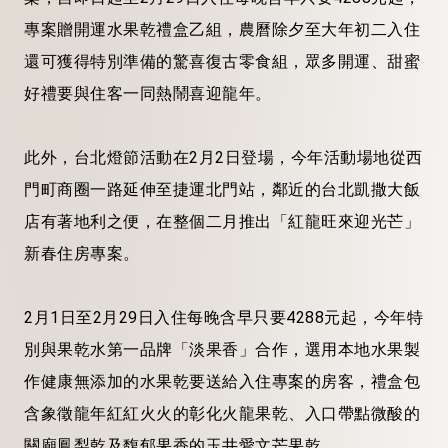
專案贈開運水果乾禮盒乙組，農曆除夕至大年初二入住
還可獲得特別準備的驚喜復古零食組，眾多開運、甜蜜
好禮要與住客一同熱鬧喜迎龍年。
此外，台北燈節活動在2月2日登場，今年活動場地從西
門町商圈一路延伸至捷運北門站，鄰近的台北凱撒大飯
店有著地利之便，在整個二月推出「紅龍旺來迎光芒」
新春住房專案。
2月1日至2月29日入住每晚含早只要4288元起，今年特
別與果乾水第一品牌「淡果香」合作，選用本地水果製
作健康無添加的水果乾要送給入住專案的房客，禮盒包
含象徵龍年紅紅火火的彰化火龍果乾、入口帶點微酸的
關廟鳳梨乾及馥郁果香的玉井愛文芒果乾。