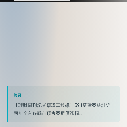
摘要
【理財周刊記者顏瓊真報導】591新建案統計近
兩年全台各縣市預售案房價漲幅...