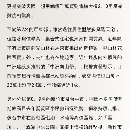
更是突破天際，想用總價千萬買到電梯大樓2、3房產品
難度相當高。
至於第7名的屏東縣，雖然過往居住型態多屬透天宅，
但隨著房價攀高，集合式住宅也漸漸打開買氣。近年除
了有上市建商愛山林在屏東市推出的造鎮案「甲山林花
園帝寶」外，去年也有在地起家、近年逐步向外擴展的
中洲建設所推出的「中洲向山學」，根據實登顯示，目
前預售屋行情最高都已站穩3字頭，成交均價也由每坪
22萬上漲至24萬，年漲幅達近1成。
另外分居第8、9名的新竹市及台中市，則因本身房價基
期較高且去年蛋黃區小坪數銷況強勢，價格持續走揚。
像台中市在西屯區七期、水湳等高價區塊，如「雲
頂」、「親家中央公園」支撐下價格始終堅挺；新竹市