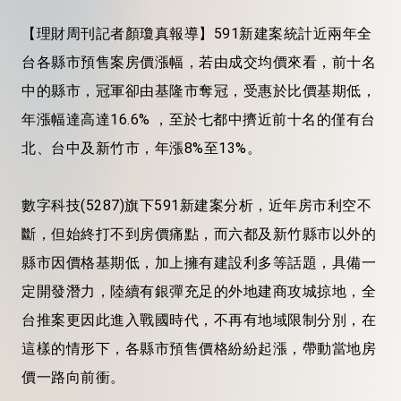
【理財周刊記者顏瓊真報導】591新建案統計近兩年全
台各縣市預售案房價漲幅，若由成交均價來看，前十名
中的縣市，冠軍卻由基隆市奪冠，受惠於比價基期低，
年漲幅達高達16.6% ，至於七都中擠近前十名的僅有台
北、台中及新竹市，年漲8%至13%。
數字科技(5287)旗下591新建案分析，近年房市利空不
斷，但始終打不到房價痛點，而六都及新竹縣市以外的
縣市因價格基期低，加上擁有建設利多等話題，具備一
定開發潛力，陸續有銀彈充足的外地建商攻城掠地，全
台推案更因此進入戰國時代，不再有地域限制分別，在
這樣的情形下，各縣市預售價格紛紛起漲，帶動當地房
價一路向前衝。