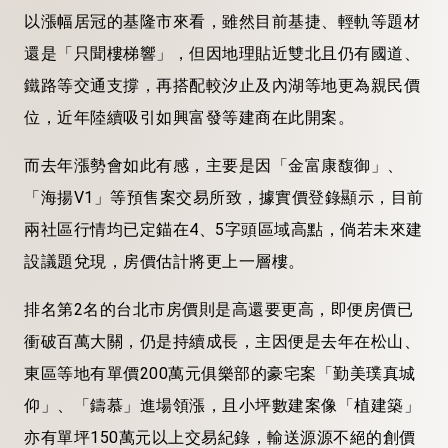
以漲幅居冠的基隆市來看，雖然目前基捷、輕軌等題材
還是「只聞樓梯響」，但因地理貼近雙北且仍有國道、
鐵路等交通支撐，再搭配較汐止及內湖等地更為親民價
位，近年陸續吸引如興富發等建商在此開案。
而去年漲勢會如此有感，主要是因「金富康馥御」、
「海揚V1」等預售案交易所致，據實價登錄顯示，目前
兩社區行情均已定錨在4、5字頭區域高點，倘若未來建
設議題兌現，房價估計將更上一層樓。
排名第2名的台北市房價則是高還要更高，即便房價已
衝破百萬大關，仍是持續成長，主因便是去年在松山、
東區等地有單價200萬元俱樂部的豪宅案「勤美璞真城
仰」、「鑄慕」進場領漲，且小坪數建案像「植建築」
亦有單坪150萬元以上交易紀錄，輸送源源不絕的創價