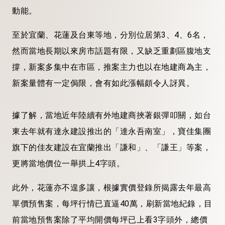
動能。
至於宜蘭、花蓮及台東等地，分別位居第3、4、6名，
然而當地長期以來房市話題有限，又缺乏重劃區腹地支
撐，新案多集中在市區，推案主力也以在地建商為主，
新案量體有一定侷限，會有如此漲幅頗令人訝異。
據了解，當地近年陸續有外地建商挾著銀彈叩關，如台
東去年就有達永建設推出的「達永吾南室」，寶佳集團
旗下的佳友建設在宜蘭推出「謙和」、「謙王」等案，
更將當地價位一舉拱上4字頭。
此外，花蓮亦不遑多讓，根據實價登錄所揭露去年最高
單價預售案，每坪行情已直逼40萬，刷新當地紀錄，目
前當地預售案除了平均開價每坪已上看3字頭外，總價