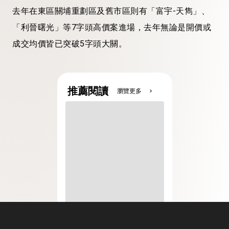
去年在東區關埔重劃區及舊市區則有「富宇-天雋」、
「利晉曙光」等7字頭高價案進場，去年無論是開價或
成交均價皆已突破5字頭大關。
推薦閱讀
瀏覽更多
chevron_right