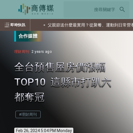
search
會是首選
父親節送什麼最實用？從聚餐、運動到日常營養 4種送
即時快訊
合作媒體
理財周刊
2 years ago
全台預售屋房價漲幅
TOP10 這縣市打趴六
都奪冠
#理財周刊
Feb 26, 2024 5:04 PM Monday