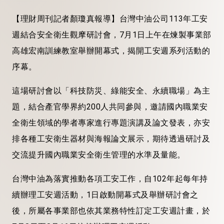
【理財周刊記者顏瓊真報導】台灣中油公司113年工安
週結合安全衛生觀摩研討會，7月1日上午在煉製事業部
高雄宏南訓練教室舉辦開幕式，揭開工安週系列活動的
序幕。
這場研討會以「科技防災、綠能安全、永續職場」為主
題，結合產官學界約200人共同參與，邀請國內職業安
全衛生領域的學者專家進行專題演講及論文發表，亦安
排各種工安衛生器材與海報論文展示，期待透過研討及
交流提升國內職業安全衛生管理的水準及量能。
台灣中油為落實推動各項工安工作，自102年起每年持
續辦理工安週活動，1日啟動開幕式及舉辦研討會之
後，所屬各事業部也依其業務特性訂定工安週計畫，於