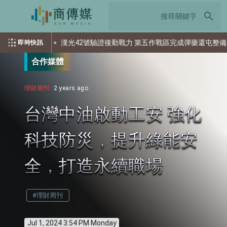
search
資？
漢光42號驗證後勤戰力 第五作戰區完成彈藥還屯整備
即時快訊
合作媒體
理財周刊
2 years ago
台灣中油啟動工安 強化
科技防災，提升綠能安
全，打造永續職場
#理財周刊
Jul 1, 2024 3:54 PM Monday