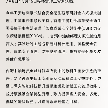
7月8日至8月16日接棒辦理工安週活動。
今年工安週開幕式結合安全衛生觀摩研討會方式擴大辦
理，由董事長李順欽主持，首場由勞動部職業安全衛生
署長鄒子廉專題演講「落實職業安全與衛生(OSH) 力促
永續發展目標(SDGs)」，台灣中油總經理方振仁擔任引
言人；其餘研討主題包括智能科技應用、製程安全管
理、綠能安全管理、防災應變管理、事故案例分享及友
善健康職場等。
台灣中油肩負全國能源與石化中間原料生產及供應的重
任，除了透過平日工安訓練及演練精進工安技能外，亦
逐步導入智能科技提升設備維護及整體工安管理效能，
並持續推動企業轉型升級，致力提供國人安全、多元、
低碳的能源服務，以邁向永續經營之目標。