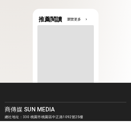
推薦閱讀
瀏覽更多
chevron_right
商傳媒 SUN MEDIA
總社地址：330 桃園市桃園區中正路1092號25樓
客服信箱：
sunmedia1010@gmail.com