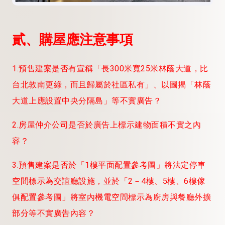
貳、購屋應注意事項
1.預售建案是否有宣稱「長300米寬25米林蔭大道，比
台北敦南更綠，而且歸屬於社區私有」、以圖揭「林蔭
大道上應設置中央分隔島」
等不實廣告？
2.房屋仲介公司是否於廣告上標示建物面積不實之內
容？
3.預售建案是否於「1樓平面配置參考圖」將法定停車
空間標示為交誼廳設施，並於「2－4樓、5樓、6樓傢
俱配置參考圖」將室內機電空間標示為廚房與餐廳外擴
部分
等
不實廣告內容？