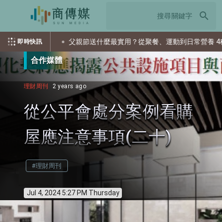
search
父親節送什麼最實用？從聚餐、運動到日常營養 4種送禮選擇一次看
即時快訊
合作媒體
理財周刊
2 years ago
從公平會處分案例看購
屋應注意事項(二十)
#理財周刊
Jul 4, 2024 5:27 PM Thursday