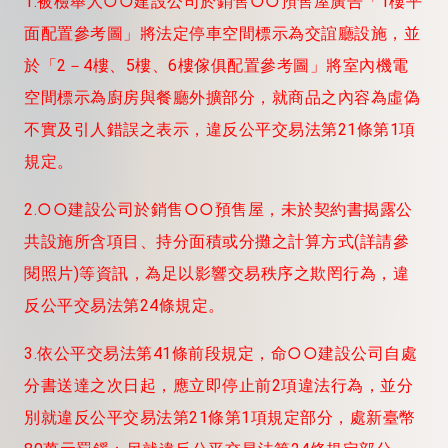
1.被檢舉人○○建設公司於銷售○○預售屋廣告「1樓平
面配置參考圖」將法定停車空間標示為交誼廳設施，並
於「2－4樓、5樓、6樓傢俱配置參考圖」將室內機電
空間標示為廚房與餐廳外擴部分，就商品之內容為虛偽
不實及引人錯誤之表示，違反公平交易法第21條第1項
規定。
2.○○建設公司於銷售○○預售屋，未於契約書揭露公
共設施所含項目、持分面積或分攤之計算方式(詳請參
閱照片)等資訊，為足以影響交易秩序之欺罔行為，違
反公平交易法第24條規定。
3.依公平交易法第41條前段規定，命○○建設公司自處
分書送達之次日起，應立即停止前2項違法行為，並分
別就違反公平交易法第21條第1項規定部分，處新臺幣