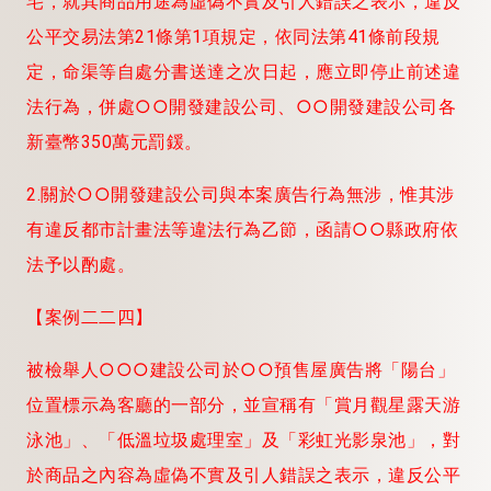
宅，就其商品用途為虛偽不實及引人錯誤之表示，違反
公平交易法第21條第1項規定，依同法第41條前段規
定，命渠等自處分書送達之次日起，應立即停止前述違
法行為，併處○○開發建設公司、○○開發建設公司各
新臺幣350萬元罰鍰。
2.關於○○開發建設公司與本案廣告行為無涉，惟其涉
有違反都市計畫法等違法行為乙節，函請○○縣政府依
法予以酌處。
【案例二二四】
被檢舉人○○○建設公司於○○預售屋廣告將「陽台」
位置標示為客廳的一部分，並宣稱有「賞月觀星露天游
泳池」、「低溫垃圾處理室」及「彩虹光影泉池」，對
於商品之內容為虛偽不實及引人錯誤之表示，違反公平