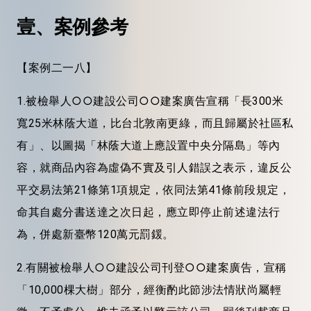
壹、案例參考
【案例二一八】
1.被檢舉人○○建設公司○○建案廣告宣稱「長300米
寬25米林蔭大道，比台北敦南更綠，而且歸屬於社區私
有」、以圖揭「林蔭大道上應設置中央分隔島」等內
容，就商品內容為虛偽不實及引人錯誤之表示，違反公
平交易法第21條第1項規定，依同法第41條前段規定，
命其自處分書送達之次日起，應立即停止前述違法行
為，併處新臺幣120萬元罰鍰。
2.有關被檢舉人○○建設公司刊登○○建案廣告，宣稱
「10,000棵大樹」部分，經衡酌此節涉法情狀尚屬輕