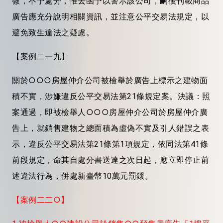
微，不予處分，惟去函予以警示該公司，嗣後刊載商品
廣告應充分說明相關資訊，並注意公平交易法規定，以
避免致生違法之疑慮。
【案例二一九】
關於○○○房屋仲介公司被檢舉於廣告上標示之建物面
積不實，涉嫌違反公平交易法第21條規定案。決議：照
案通過，即被檢舉人○○○房屋仲介公司於房屋仲介廣
告上，就銷售建物之總面積為虛偽不實及引人錯誤之表
示，違反公平交易法第21條第1項規定，依同法第41條
前段規定，命其自處分書送達之次日起，應立即停止前
述違法行為，併處新臺幣10萬元罰鍰。
【案例二二○】