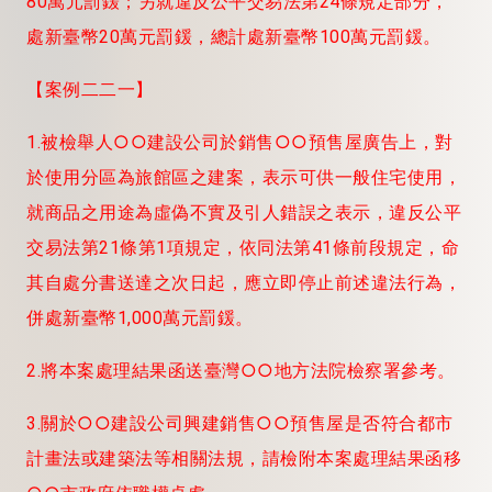
80萬元罰鍰；另就違反公平交易法第24條規定部分，
處新臺幣20萬元罰鍰，總計處新臺幣100萬元罰鍰。
【案例二二一】
1.被檢舉人○○建設公司於銷售○○預售屋廣告上，對
於使用分區為旅館區之建案，表示可供一般住宅使用，
就商品之用途為虛偽不實及引人錯誤之表示，違反公平
交易法第21條第1項規定，依同法第41條前段規定，命
其自處分書送達之次日起，應立即停止前述違法行為，
併處新臺幣1,000萬元罰鍰。
2.將本案處理結果函送臺灣○○地方法院檢察署參考。
3.關於○○建設公司興建銷售○○預售屋是否符合都市
計畫法或建築法等相關法規，請檢附本案處理結果函移