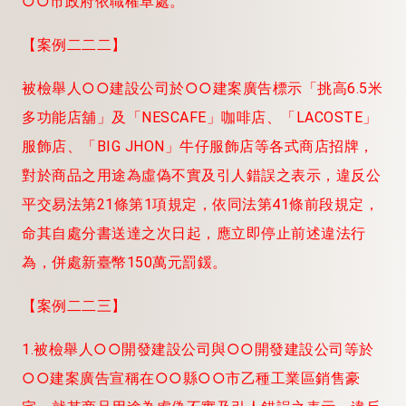
○○市政府依職權卓處。
【案例二二二】
被檢舉人○○建設公司於○○建案廣告標示「挑高6.5米
多功能店舖」及「NESCAFE」咖啡店、「LACOSTE」
服飾店、「BIG JHON」牛仔服飾店等各式商店招牌，
對於商品之用途為虛偽不實及引人錯誤之表示，違反公
平交易法第21條第1項規定，依同法第41條前段規定，
命其自處分書送達之次日起，應立即停止前述違法行
為，併處新臺幣150萬元罰鍰。
【案例二二三】
1.被檢舉人
○○開發建設公司與○○開發建設公司等於
○○建案廣告宣稱在○○縣
○○市乙種工業區銷售豪