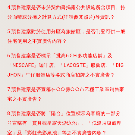
4.預售建案是否未於契約書揭露公共設施所含項目、持
分面積或分攤之計算方式(詳請參閱照片)等資訊？
5.預售建案對於使用分區為旅館區，是否刊登可供一般
住宅使用之不實廣告內容？
6.預售建案是否標示「挑高6.5米多功能店舖」及
「NESCAFE」咖啡店、「LACOSTE」服飾店、「BIG
JHON」牛仔服飾店等各式商店招牌
之不實廣告？
7.預售建案是否宣稱在
○○縣○○市乙種工業區銷售豪
宅之不實廣告？
8.預售建案是否將「陽台」位置標示為客廳的一部分，
並宣稱有「賞月觀星露天游泳池」、「低溫垃圾處理
室」及「彩虹光影泉池」等
之不實廣告內容？