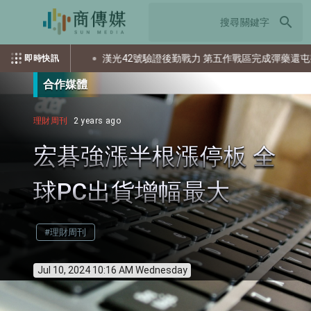
search
個資？
漢光42號驗證後勤戰力 第五作戰區完成彈藥還屯整備
即時快訊
合作媒體
理財周刊
2 years ago
宏碁強漲半根漲停板 全
球PC出貨增幅最大
#理財周刊
Jul 10, 2024 10:16 AM Wednesday