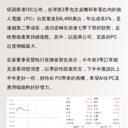
研調業者IDC公布，全球第2季包含桌機和筆電在內的個
人電腦（PC）出貨量達到6,490萬台，年比成長3%，是
連續第二季成長，成功逆轉先前連七季下滑的頹勢，反
映整個產業持續復甦。其中，以蘋果公司、宏碁的PC
出貨增幅最大。
宏碁董事長暨執行長陳俊聖也表示，今年第3季訂單能
見度看得蠻清楚，以季節性因素而言，下半年應該比上
半年更好一些，靜待AI PC帶來的商機，希望AI在PC及
應用端能夠好好發力。