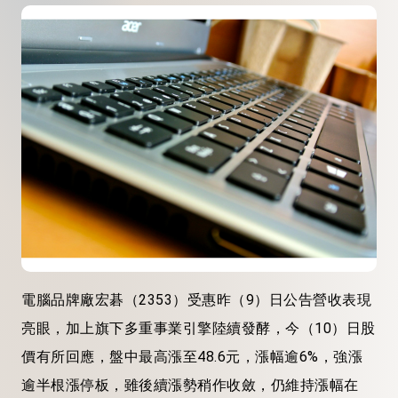
電腦品牌廠宏碁（2353）受惠昨（9）日公告營收表現
亮眼，加上旗下多重事業引擎陸續發酵，今（10）日股
價有所回應，盤中最高漲至48.6元，漲幅逾6%，強漲
逾半根漲停板，雖後續漲勢稍作收斂，仍維持漲幅在