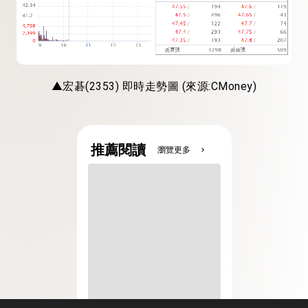
▲宏碁(2353) 即時走勢圖 (來源:CMoney)
推薦閱讀
瀏覽更多
chevron_right