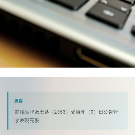
摘要
電腦品牌廠宏碁（2353）受惠昨（9）日公告營
收表現亮眼...