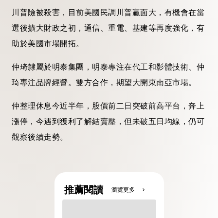
川普險被殺害，目前美國民調川普贏面大，有機會在當
選後擴大財政之初，通信、重電、基建等再度強化，有
助於美國市場開拓。
仲琦隸屬於明泰集團，明泰專注在代工和影體技術、仲
琦專注品牌經營。雙方合作，期望大開東南亞市場。
仲整理休息今近半年，股價前二日突破前高平台，奔上
漲停，今遇到獲利了解結賣壓，但未破五日均線，仍可
觀察後續走勢。
推薦閱讀
瀏覽更多
chevron_right