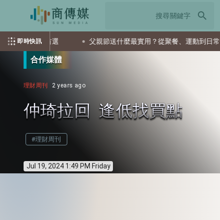
search
ETF會是首選
父親節送什麼最實用？從聚餐、運動到日常營養 
即時快訊
合作媒體
理財周刊
2 years ago
仲琦拉回 逢低找買點
#理財周刊
Jul 19, 2024 1:49 PM Friday