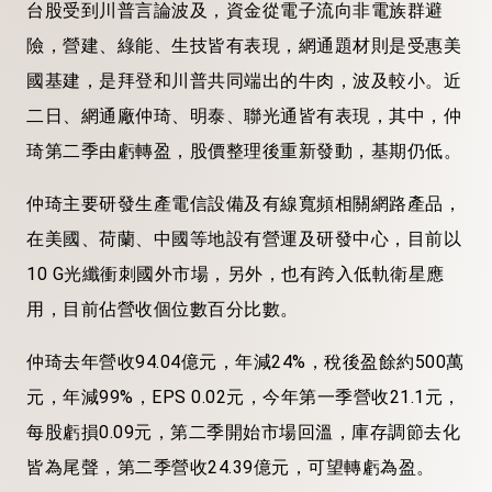
台股受到川普言論波及，資金從電子流向非電族群避
險，營建、綠能、生技皆有表現，網通題材則是受惠美
國基建，是拜登和川普共同端出的牛肉，波及較小。近
二日、網通廠仲琦、明泰、聯光通皆有表現，其中，仲
琦第二季由虧轉盈，股價整理後重新發動，基期仍低。
仲琦主要研發生產電信設備及有線寬頻相關網路產品，
在美國、荷蘭、中國等地設有營運及研發中心，目前以
10 G光纖衝刺國外市場，另外，也有跨入低軌衛星應
用，目前佔營收個位數百分比數。
仲琦去年營收94.04億元，年減24%，稅後盈餘約500萬
元，年減99%，EPS 0.02元，今年第一季營收21.1元，
每股虧損0.09元，第二季開始市場回溫，庫存調節去化
皆為尾聲，第二季營收24.39億元，可望轉虧為盈。