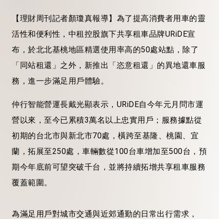
【理財周刊記者顏瓊真報導】為了提高消費者用車的靈
活性和便利性，中租控股旗下共享租車品牌URiDE宣
布，於北北基桃地區精選使用率高的50處站點，除了
「同站租還」之外，新推出「恣意租還」的異地還車服
務，進一步滿足用戶體驗。
仲行智能營運長戴光顯表示，URiDE自今年元月問市運
營以來，至今已累積3萬名以上忠實用戶；服務據點從
初期的台北市與新北市70處，橫跨至基隆、桃園、宜
蘭，拓展至250處，車輛數從100台車增加至500台，預
期今年底前可望突破千台，並將持續拓增共享租車服務
覆蓋範圍。
為滿足用戶對城市交通與近郊通勤的日常出行需求，