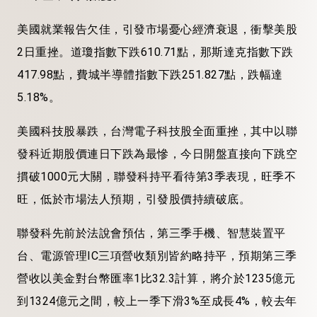
美國就業報告欠佳，引發市場憂心經濟衰退，衝擊美股
2日重挫。道瓊指數下跌610.71點，那斯達克指數下跌
417.98點，費城半導體指數下跌251.827點，跌幅達
5.18%。
美國科技股暴跌，台灣電子科技股全面重挫，其中以聯
發科近期股價連日下跌為最慘，今日開盤直接向下跳空
摜破1000元大關，聯發科持平看待第3季表現，旺季不
旺，低於市場法人預期，引發股價持續破底。
聯發科先前於法說會預估，第三季手機、智慧裝置平
台、電源管理IC三項營收類別皆約略持平，預期第三季
營收以美金對台幣匯率1比32.3計算，將介於1235億元
到1324億元之間，較上一季下滑3%至成長4%，較去年