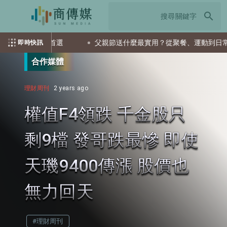
search
TF會是首選
父親節送什麼最實用？從聚餐、運動到日常營養 4
即時快訊
合作媒體
理財周刊
2 years ago
權值F4領跌 千金股只
剩9檔 發哥跌最慘 即使
天璣9400傳漲 股價也
無力回天
#理財周刊