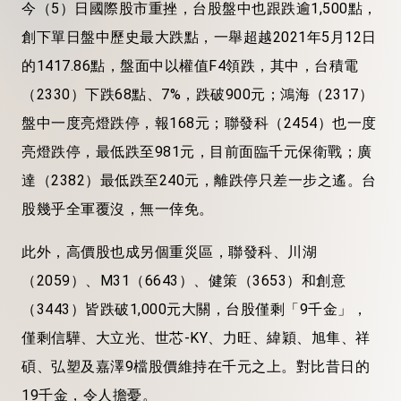
今（5）日國際股市重挫，台股盤中也跟跌逾1,500點，
創下單日盤中歷史最大跌點，一舉超越2021年5月12日
的1417.86點，盤面中以權值F4領跌，其中，台積電
（2330）下跌68點、7%，跌破900元；鴻海（2317）
盤中一度亮燈跌停，報168元；聯發科（2454）也一度
亮燈跌停，最低跌至981元，目前面臨千元保衛戰；廣
達（2382）最低跌至240元，離跌停只差一步之遙。台
股幾乎全軍覆沒，無一倖免。
此外，高價股也成另個重災區，聯發科、川湖
（2059）、M31（6643）、健策（3653）和創意
（3443）皆跌破1,000元大關，台股僅剩「9千金」，
僅剩信驊、大立光、世芯-KY、力旺、緯穎、旭隼、祥
碩、弘塑及嘉澤9檔股價維持在千元之上。對比昔日的
19千金，令人擔憂。