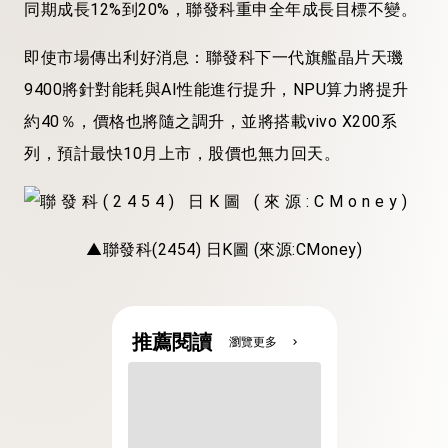
同期成長12%到20%，聯發科重申全年成長目標不變。
即使市場傳出利好消息：聯發科下一代旗艦晶片天璣
9400將針對能耗與AI性能進行提升，NPU算力將提升
約40％，價格也將隨之調升，並將搭載vivo X200系
列，預計最快10月上市，股價也無力回天。
▲聯發科(2454) 日K圖 (來源:CMoney)
推薦閱讀
瀏覽更多
chevron_right