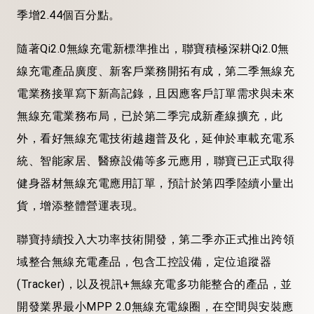
季增2.44個百分點。
隨著Qi2.0無線充電新標準推出，聯寶積極深耕Qi2.0無
線充電產品廣度、新客戶業務開拓有成，第二季無線充
電業務接單寫下新高記錄，且因應客戶訂單需求與未來
無線充電業務布局，已於第二季完成新產線擴充，此
外，看好無線充電技術越趨普及化，延伸於車載充電系
統、智能家居、醫療設備等多元應用，聯寶已正式取得
健身器材無線充電應用訂單，預計於第四季陸續小量出
貨，增添整體營運表現。
聯寶持續投入大功率技術開發，第二季亦正式推出跨領
域整合無線充電產品，包含工控設備，定位追蹤器
(Tracker)，以及視訊+無線充電多功能整合的產品，並
開發業界最小MPP 2.0無線充電線圈，在空間與安裝應