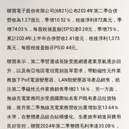
聯寶電子股份有限公司(6821)公布2024年第二季合併
營收為1.27億元，季增10.52％，稅後淨利872萬元，季
增74.03％，每股稅後盈餘(EPS)達0.28元，季增75％。
累計2024年上半年合併營收2.41億元，稅後淨利1,373
萬元，每股稅後盈餘(EPS)0.44元。
聯寶表示，第二季營運成長除受惠網通產業景氣逐步回
升，以及南亞地區電信寬頻急單需求，帶動磁性元件業
務旗下PoE電源變壓器、LAN類變壓器等產品銷售，挹
注第二季磁性元件業務銷售季增21.16％，另一方面，
無線充電業務同步受惠國際知名客戶既有產品拉貨熱
絡，推升第二季無線充電業務營收比重增加至13.64％
水準，在整體產品組合結構優化、生產效率精進與費用
良好管控，聯寶2024年第二季整體毛利率達35.08％，