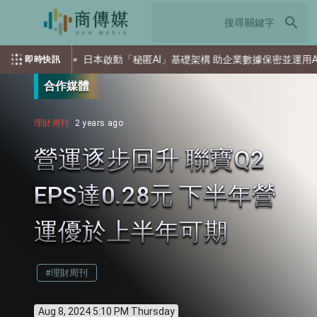
search
攻擊
日本啟動「秘匿AI」基礎架構 助企業數據保密並運用AI
即時快訊
合作媒體
理財周刊
2 years ago
營運逐步回升 聯寶Q2
EPS達0.28元 下半年營
運優於上半年可期
#理財周刊
Aug 8, 2024 5:10 PM Thursday