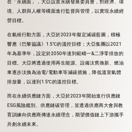
在「永續面」，大亞設置永續發展委員會，對經濟、環
境、人群與人權等構面進行監督與管理，以實現永續經
營目標。
在氣候行動方面，大亞於2023年擬定減碳藍圖，積極
響應《巴黎協議》1.5℃的溫控目標；大亞集團以2021
年為基準年，設定於2050年達到範疇一&二淨零排放的
目標。大亞將透過使用再生能源、設備汰舊換新、燃油
車逐步汰換為油電/電動車等減碳措施，降低溫室氣體
排放量，以達到1.5℃的溫控目標。
而在永續供應鏈方面，大亞於2023年開始進行供應鏈
ESG風險鑑別、供應鏈碳管理，並透過供應商大會與教
育訓練向供應商傳達永續理念，期望價值鏈上下游攜手
共創永續未來。