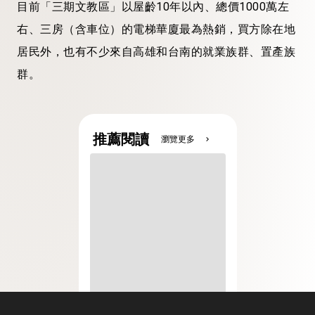
目前「三期文教區」以屋齡10年以內、總價1000萬左
右、三房（含車位）的電梯華廈最為熱銷，買方除在地
居民外，也有不少來自高雄和台南的就業族群、置產族
群。
推薦閱讀
瀏覽更多
chevron_right