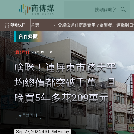
search
TF會是首選
父親節送什麼最實用？從聚餐、運動到日常營養 4
即時快訊
合作媒體
理財周刊
2 years ago
啥咪！連屏東市透天平
均總價都突破千萬，且
晚買5年多花209萬元
#理財周刊
Sep 27, 2024 4:31 PM Friday