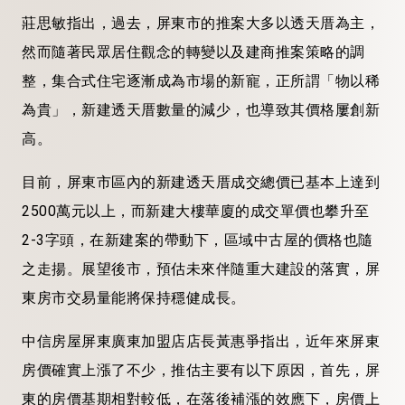
莊思敏指出，過去，屏東市的推案大多以透天厝為主，
然而隨著民眾居住觀念的轉變以及建商推案策略的調
整，集合式住宅逐漸成為市場的新寵，正所謂「物以稀
為貴」，新建透天厝數量的減少，也導致其價格屢創新
高。
目前，屏東市區內的新建透天厝成交總價已基本上達到
2500萬元以上，而新建大樓華廈的成交單價也攀升至
2-3字頭，在新建案的帶動下，區域中古屋的價格也隨
之走揚。展望後市，預估未來伴隨重大建設的落實，屏
東房市交易量能將保持穩健成長。
中信房屋屏東廣東加盟店店長黃惠爭指出，近年來屏東
房價確實上漲了不少，推估主要有以下原因，首先，屏
東的房價基期相對較低，在落後補漲的效應下，房價上