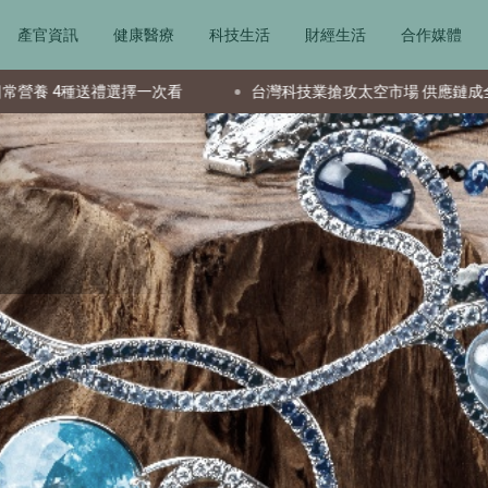
產官資訊
健康醫療
科技生活
財經生活
合作媒體
台灣科技業搶攻太空市場 供應鏈成全球要角新星
美國生