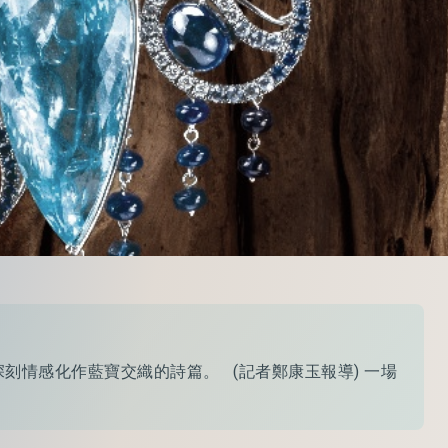
情感化作藍寶交織的詩篇。 (記者鄭康玉報導) 一場