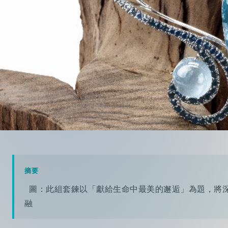
摘要
圖：此組套鍊以「獻給生命中最美的邂逅」為題，將深刻
融