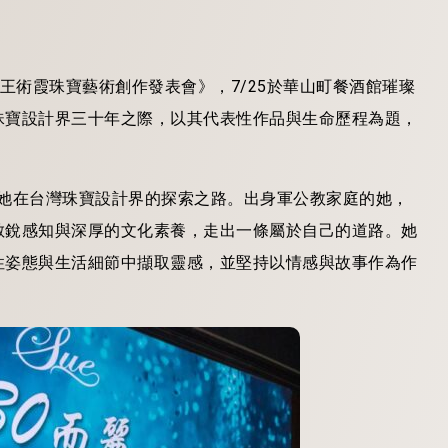
王術霞珠寶藝術創作發表會》，7/25於華山町餐酒館璀璨
珠寶設計界三十年之際，以其代表性作品與生命歷程為題，
啟了她在台灣珠寶設計界的探索之路。出身軍公教家庭的她，
敏銳感知與深厚的文化素養，走出一條屬於自己的道路。她
性姿態與生活細節中擷取靈感，並堅持以情感與故事作為作