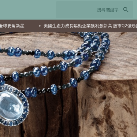
search
產力成長驅動企業獲利創新高 股市Q2強勁反彈
日本TCS加速轉