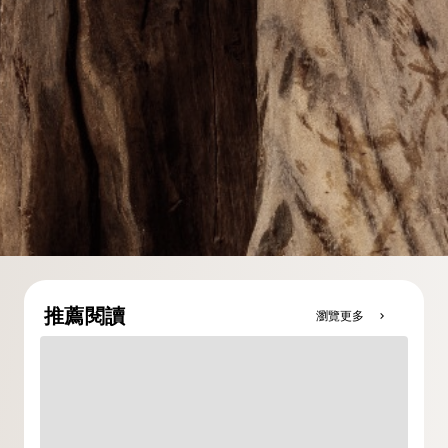
推薦閱讀
瀏覽更多
chevron_right