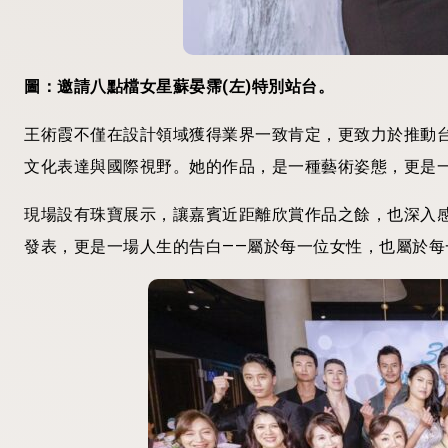
圖：邀請八點檔女星蘇晏霈(左)特別站台。
王術霞不僅在設計領域獲得業界一致肯定，更致力於推動
文化表達與國際視野。她的作品，是一種藝術姿態，更是
現場設有珠寶展示，讓嘉賓近距離欣賞作品之餘，也深入
發表，更是一場人生的告白——屬於每一位女性，也屬於每