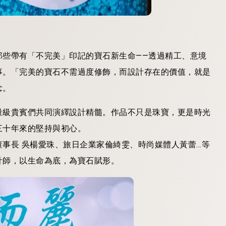
那些帶有「不完美」印記的寶石新生命——透過精工、意境
事。「完美的寶石不需過度修飾，而設計存在的價值，就是
念。
量級貴賓們共同演繹設計精髓。作品不只是珠寶，更是時光
三十年來的堅持與初心。
事長 吳楊愛珠、旅日企業家倫綺雯、時尚媒體人黃蕾…等
計師，以生命為底，為寶石賦形。