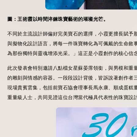
圖：王術霞以時間淬鍊珠寶藝術的璀璨光芒。
不同於主流設計師偏好完美寶石的選擇，小霞更擅長賦予
與擬物化設計語言，將每一件珠寶轉化為可佩戴的生命敘
為那份獨特與靈魂增添光采。」這正是小霞創作的核心信
此次發表會特別邀請八點檔女星蘇晏霈領銜，與男模和重
的雕刻與情感的容器。一段段設計背後，皆訴說著創作者
現場貴賓雲集，包括前寶石協會理事長馬永康、順成蛋糕董
重量級人士，共同見證這位台灣當代極具代表性的珠寶設