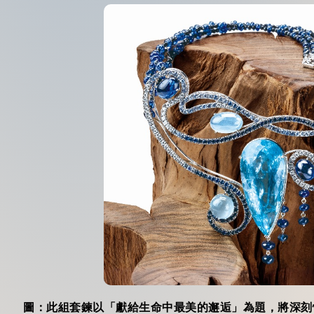
圖：此組套鍊以「獻給生命中最美的邂逅」為題，將深刻