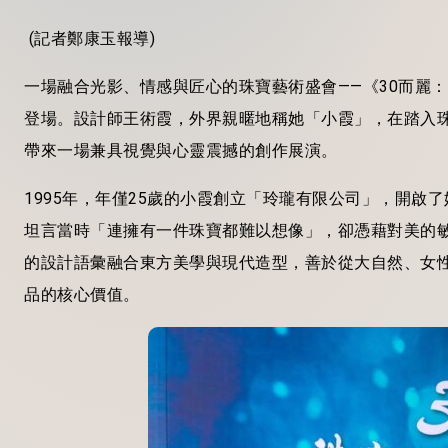
(
記者
鄭康
玉報導
)
一場融合光影、情感與匠心的珠寶藝術盛會——《30而麗：
登場。設計師王術霞，外界親暱地稱她「小霞」，在踏入
帶來一場兼具視覺與心靈震撼的創作展演。
1995年，年僅25歲的小霞創立「玲瓏有限公司」，開
坦言當時「連擁有一件珠寶都難以想像」，卻憑藉對美的
的設計語彙融合東方美學與現代造型，善於從大自然、女
品的核心價值。