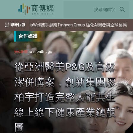
search
dsWell攜手越南Tinhvan Group 強化AI開發與全球佈局
Amer
即時快訊
合作媒體
yes新聞
a month ago
從亞洲醫美P&G及高露
潔併購案，創新集團廖
柏宇打造完整人寵共生
線上線下健康產業鏈版
圖