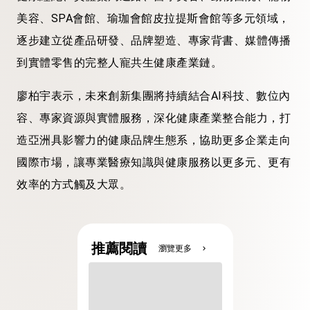
美容、SPA會館、瑜珈會館皮拉提斯會館等多元領域，
逐步建立從產品研發、品牌塑造、專家背書、媒體傳播
到實體零售的完整人寵共生健康產業鏈。
廖柏宇表示，未來創新集團將持續結合AI科技、數位內
容、專家資源與實體服務，深化健康產業整合能力，打
造亞洲具影響力的健康品牌生態系，協助更多企業走向
國際市場，讓專業醫療知識與健康服務以更多元、更有
效率的方式觸及大眾。
推薦閱讀
瀏覽更多
chevron_right