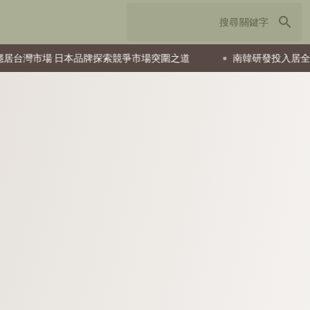
search
市場 日本品牌探索競爭市場突圍之道
南韓研發投入居全球前段 