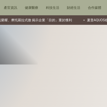
產官資訊
健康醫療
科技生活
財經生活
合作媒體
托羅拉式微 揭示企業「目的」重於獲利
夏普AQUOS穩居台灣