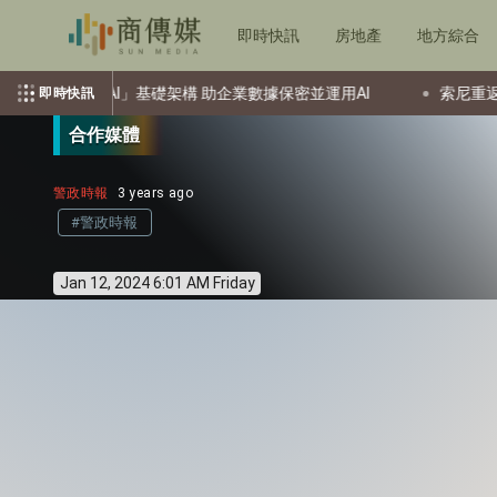
即時快訊
房地產
地方綜合
秘匿AI」基礎架構 助企業數據保密並運用AI
索尼重返榮耀、摩
即時快訊
合作媒體
警政時報
3 years ago
#警政時報
Jan 12, 2024 6:01 AM Friday