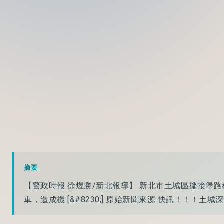
摘要
【警政時報 徐煜勝/新北報導】 新北市土城區擺接堡
車，造成機 [&#8230;] 原始新聞來源 快訊！！！