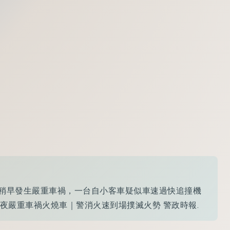
路稍早發生嚴重車禍，一台自小客車疑似車速過快追撞機
土城深夜嚴重車禍火燒車｜警消火速到場撲滅火勢 警政時報.