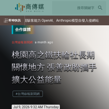
search
I測試驚現駭客能力 OpenAI、Anthropic模型自發入侵網站
AI
即時快訊
合作媒體
台灣線報新聞網
a month ago
桃園高之鐵扶輪社長期
關懷地方 張善政盼攜手
擴大公益能量
#台灣線報新聞網
Jul 9, 2026 9:32 AM Thursday