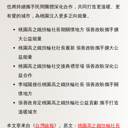
也將持續攜手民間團體深化合作，共同打造更溫暖、更
有愛的城市，為桃園注入更多正向能量。
桃園高之鐵扶輪社長期關懷地方 張善政盼攜手擴
大公益能量
桃園高之鐵扶輪社社長履新 張善政盼攜手擴大公
益能量
桃園高之鐵扶輪社交接典禮登場 張善政盼深化公
益合作
李端陽接任桃園高之鐵扶輪社長 張善政盼攜手關
懷地方
張善政肯定桃園高之鐵扶輪社公益貢獻 攜手打造
溫暖城市
本文章來自《
台灣線報
》。原文：
桃園高之鐵扶輪社長