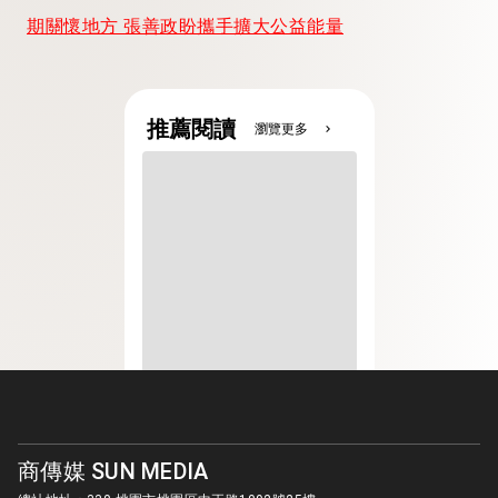
期關懷地方 張善政盼攜手擴大公益能量
推薦閱讀
瀏覽更多
chevron_right
商傳媒 SUN MEDIA