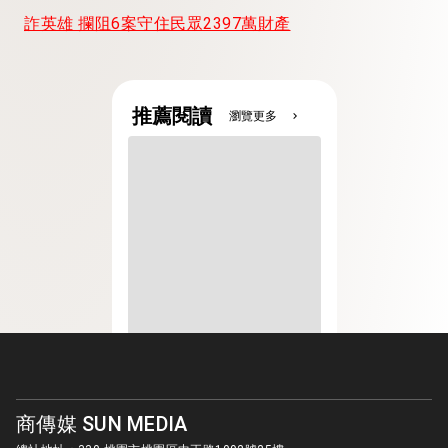
詐英雄 攔阻6案守住民眾2397萬財產
推薦閱讀
瀏覽更多
chevron_right
商傳媒 SUN MEDIA