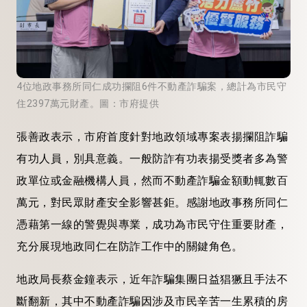
4位地政事務所同仁成功攔阻6件不動產詐騙案，總計為市民守
住2397萬元財產。圖：市府提供
張善政表示，市府首度針對地政領域專案表揚攔阻詐騙
有功人員，別具意義。一般防詐有功表揚受獎者多為警
政單位或金融機構人員，然而不動產詐騙金額動輒數百
萬元，對民眾財產安全影響甚鉅。感謝地政事務所同仁
憑藉第一線的警覺與專業，成功為市民守住重要財產，
充分展現地政同仁在防詐工作中的關鍵角色。
地政局長蔡金鐘表示，近年詐騙集團日益猖獗且手法不
斷翻新，其中不動產詐騙因涉及市民辛苦一生累積的房