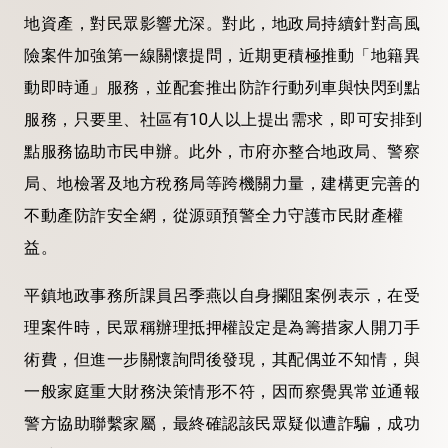
地資產，對民眾影響尤深。對此，地政局持續針對高風
險案件加強第一線關懷提問，近期更積極推動「地籍異
動即時通」服務，並配套推出防詐行動列車與快閃到點
服務，只要里、社區有10人以上提出需求，即可安排到
點服務協助市民申辦。此外，市府亦整合地政局、警察
局、地檢署及地方稅務局等跨機關力量，建構更完善的
不動產防詐安全網，從源頭預警全力守護市民財產權
益。
平鎮地政事務所課員呂季燕以自身攔阻案例表示，在受
理案件時，民眾稱辦理抵押權設定是為籌措家人開刀手
術費，但進一步關懷詢問後發現，其配偶並不知情，與
一般家庭重大財務決策情形不符，因而察覺異常並通報
警方協助聯繫家屬，最終確認該民眾疑似遭詐騙，成功