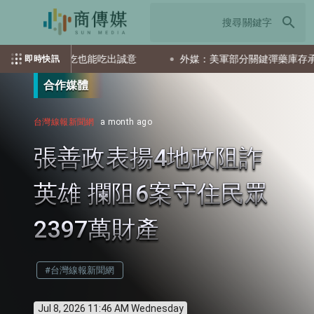
search
現沖 小吃也能吃出誠意
外媒：美軍部分關鍵彈藥庫存承壓 戰備
即時快訊
合作媒體
台灣線報新聞網
a month ago
張善政表揚4地政阻詐
英雄 攔阻6案守住民眾
2397萬財產
#台灣線報新聞網
Jul 8, 2026 11:46 AM Wednesday