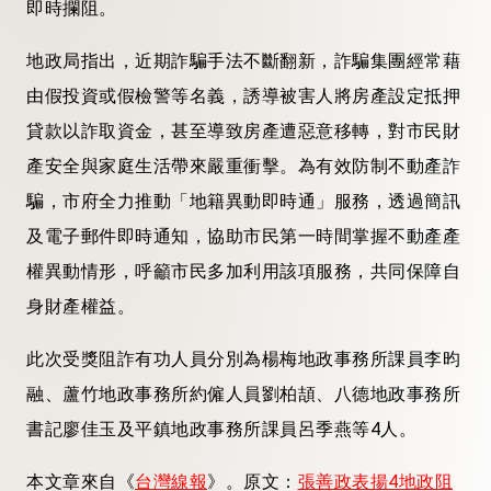
即時攔阻。
地政局指出，近期詐騙手法不斷翻新，詐騙集團經常藉
由假投資或假檢警等名義，誘導被害人將房產設定抵押
貸款以詐取資金，甚至導致房產遭惡意移轉，對市民財
產安全與家庭生活帶來嚴重衝擊。為有效防制不動產詐
騙，市府全力推動「地籍異動即時通」服務，透過簡訊
及電子郵件即時通知，協助市民第一時間掌握不動產產
權異動情形，呼籲市民多加利用該項服務，共同保障自
身財產權益。
此次受獎阻詐有功人員分別為楊梅地政事務所課員李昀
融、蘆竹地政事務所約僱人員劉柏頡、八德地政事務所
書記廖佳玉及平鎮地政事務所課員呂季燕等4人。
本文章來自《
台灣線報
》。原文：
張善政表揚4地政阻