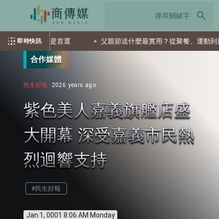
search
檔ETF會是首選
父親節送什麼最實用？從聚餐、運動到日常營養
即時快訊
合作媒體
民生好報
2026 years ago
紫色美人嘉義旗艦店盛
大開幕 深受嘉義市民熱
烈迴響支持
#民生好報
Jan 1, 0001 8:06 AM Monday