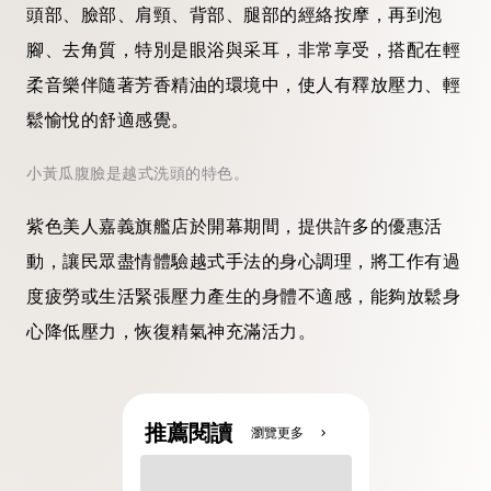
頭部、臉部、肩頸、背部、腿部的經絡按摩，再到泡
腳、去角質，特別是眼浴與采耳，非常享受，搭配在輕
柔音樂伴隨著芳香精油的環境中，使人有釋放壓力、輕
鬆愉悅的舒適感覺。
小黃瓜腹臉是越式洗頭的特色。
紫色美人嘉義旗艦店於開幕期間，提供許多的優惠活
動，讓民眾盡情體驗越式手法的身心調理，將工作有過
度疲勞或生活緊張壓力產生的身體不適感，能夠放鬆身
心降低壓力，恢復精氣神充滿活力。
推薦閱讀
瀏覽更多
chevron_right