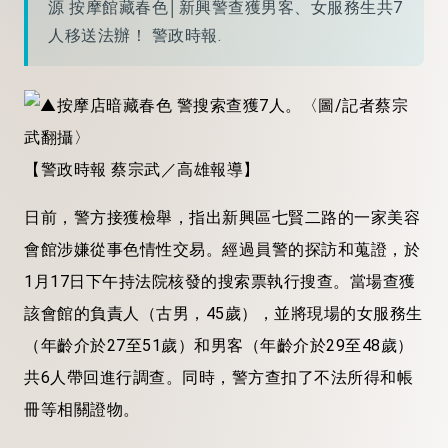
源 按摩館藏春色│新興警查獲男客、女服務生共7
人移送法辦！ 警政時報.
【警政時報 蔡宗武／高雄報導】
日
前，警方接獲檢舉，指出新興區七賢二路的一家美容
會館涉嫌從事色情性交易。經過員警的探訪和蒐證，於
1月17日下午持法院核發的搜索票執行搜查。當場查獲
該會館的負責人（古男，45歲），並將現場的女服務生
（年齡介於27至51歲）和男客（年齡介於29至48歲）
共6人帶回進行調查。同時，警方查扣了不法所得和帳
冊等相關證物。