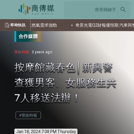
search
受惠液化天然氣需求強勁
奇景光電Q2財報優預期 汽車與智慧眼
即時快訊
合作媒體
警政時報
3 years ago
按摩館藏春色│新興警
查獲男客、女服務生共
7人移送法辦！
#警政時報
Jan 18, 2024 7:08 PM Thursday