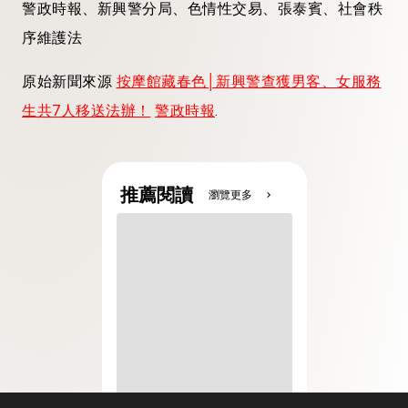
警政時報、新興警分局、色情性交易、張泰賓、社會秩
序維護法
原始新聞來源
按摩館藏春色│新興警查獲男客、女服務
生共7人移送法辦！
警政時報
.
推薦閱讀
瀏覽更多
chevron_right