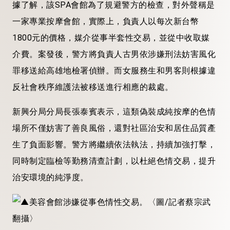
據了解，該SPA會館為了規避警方的檢查，對外聲稱是
一家專業按摩會館，實際上，負責人以每次新台幣
1800元的價格，媒介從事半套性交易，並從中收取媒
介費。案發後，警方將負責人古男依涉嫌刑法妨害風化
罪移送給高雄地檢署偵辦。而女服務生和男客則根據違
反社會秩序維護法被移送進行相應的裁處。
新興分局分局長張泰賓表示，這類偽裝成純按摩的色情
場所不僅妨害了善良風俗，還對社區治安和居住品質產
生了負面影響。警方將繼續依法執法，持續加強打擊，
同時制定臨檢等勤務清查計劃，以杜絕色情交易，提升
治安環境的純淨度。