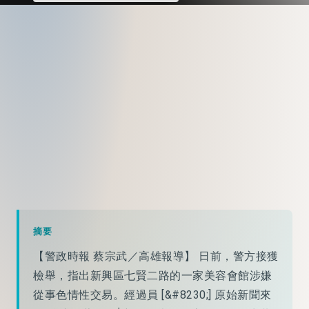
摘要
【警政時報 蔡宗武／高雄報導】 日前，警方接獲
檢舉，指出新興區七賢二路的一家美容會館涉嫌
從事色情性交易。經過員 [&#8230;] 原始新聞來