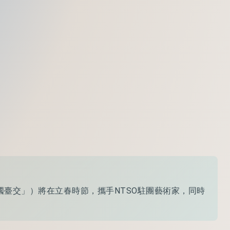
國臺交」）將在立春時節，攜手NTSO駐團藝術家，同時