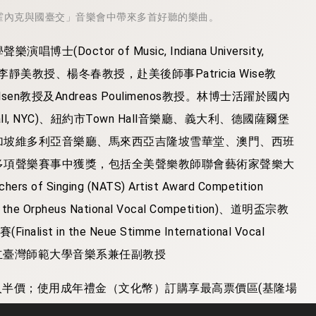
霍內克與國臺交」音樂會中帶來多首好聽的樂曲。
tor of Music, Indiana University,
、李靜美教授、楊冬春教授，赴美後師事Patricia Wise教
lsen教授及Andreas Poulimenos教授。林博士活躍於國內
l, NYC)、紐約市Town Hall音樂廳、義大利、德國薩爾堡
加坡維多利亞音樂廳、馬來西亞吉隆坡雪華堂、澳門、西班
多項聲樂賽事中獲獎，包括全美聲樂教師聯會藝術家聲樂大
s of Singing (NATS) Artist Award Competition
e Orpheus National Vocal Competition)、道明盃宗教
in the Neue Stimme International Vocal
及國立臺灣師範大學音樂系兼任副教授
人半價；使用成年禮金（文化幣）訂購享最高票價區(基隆場
區享6折優惠，更有「學生體驗票」100元優惠，歡迎多多購票