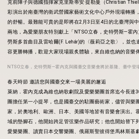
克前陣子與德國指揮家克里斯蒂安·提勒曼（Christian T
彩演出於南臺灣的衛武營國家藝術文化中心戶外現場轉播
的舒暢。最難能可貴的是即將在2月3日至4日的北臺灣與
兩地，為愛樂朋友特別獻上「NTSO立春，史特勞斯—霍內
勞斯多首曲目及雷哈爾(F. Lehár)的〈薇莉亞之歌〉
容更勝轉播，歡迎大家現場親炙體驗，來自維也納的音樂
NTSO立春，史特勞斯—霍內克與國臺交音樂會將於基隆、臺中登
春天時節 邀請您與國臺交來一場美麗的邂逅
萊納．霍內克成為維也納歌劇院及愛樂樂團首席迄今長達30
團擔任第一小提琴，也是國臺交的駐團藝術家，儘管與樂
家，於奧地利、歐洲、日本、美國等地皆有音樂會演出。
域的墊腳石，他開始跨足管弦樂作品研究；他也開始替下
愛樂樂團、讀賣日本交響樂團、俄羅斯聖彼得堡馬林斯基