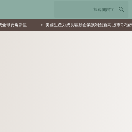
search
美國生產力成長驅動企業獲利創新高 股市Q2強勁反彈