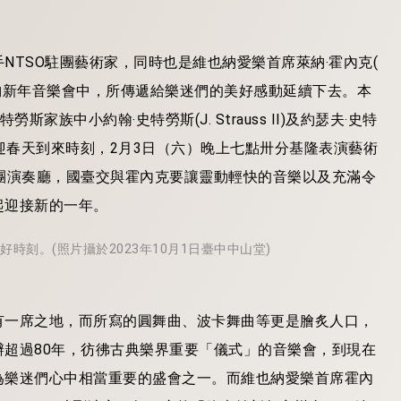
TSO駐團藝術家，同時也是維也納愛樂首席萊納‧霍內克(
在維也納新年音樂會中，所傳遞給樂迷們的美好感動延續下去。本
族中小約翰‧史特勞斯(J. Strauss II)及約瑟夫‧史特
束，喜迎春天到來時刻，2月3日（六）晚上七點卅分基隆表演藝術
團演奏廳，國臺交與霍內克要讓靈動輕快的音樂以及充滿令
起迎接新的一年。
刻。(照片攝於2023年10月1日臺中中山堂)
有一席之地，而所寫的圓舞曲、波卡舞曲等更是膾炙人口，
超過80年，彷彿古典樂界重要「儀式」的音樂會，到現在
為樂迷們心中相當重要的盛會之一。而維也納愛樂首席霍內