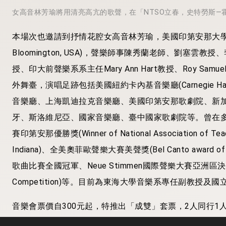
女高音林芳瑜將用清亮高亢的歌聲，在「NTSO立春，史特勞斯—
本場次也邀請到抒情花腔女高音林芳瑜，美國印第安那大學聲樂演唱博士(Doc
Bloomington, USA)，聲樂師事陳秀蘭老師、劉塞雲教授
授、印大前聲樂系系主任Mary Ann Hart教授、Roy Samue
外舞臺，演唱足跡包括美國紐約卡內基音樂廳(Carnegie Hal
音樂廳、上海凱迪拉克音樂廳、美國印第安那歌劇院、新
牙、斯洛維尼亞、國家音樂廳、臺中國家歌劇院等。曾在
賽印第安那優勝獎(Winner of National Association of Teacher
Indiana)、全美奧菲歐聲樂大賽美聲獎(Bel Canto award of th
歌曲比賽全國冠軍、Neue Stimmen國際聲樂大賽亞洲區決賽(Finalist 
Competition)等。目前為東海大學音樂系專任副教授
音樂會票價自300元起，特推出「成雙」套票，2人同行1
800元、臺中場1,000元)青年價300元；另可自選各票