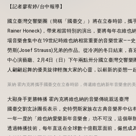
【記者廖宥婷/台中報導】
國立臺灣交響樂團（簡稱「國臺交」）將在立春時節，攜手N
Rainer Honeck)，帶來相當特別的演出，要將每年
場音樂會集中在19世紀時維也納相當重要的音樂世家——史特勞斯家
勞斯(Josef Strauss)兄弟的作品。從冷冽的冬日結
中心演藝廳、2月4日（日）下午兩點卅分國立臺灣交響樂
人翩翩起舞的優美旋律輕撫大家的心靈，以嶄新的姿態一
萊納‧霍內克將攜手國臺交在立春時節，傳遞維也納新年音樂會的美好時
大顯身手更勝轉播 霍內克將維也納的音樂傳統親送臺灣
國臺交劉玄詠團長表示，史特勞斯家族在古典音樂界中佔
一年一度的「維也納愛樂新年音樂會」功不可沒，這個舉辦
透過轉播技術，每年直送在全球數十億觀眾面前，儼然成