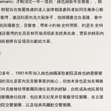
hielemann）才剛演完一年一度的「維也納新年音樂會」，精
，輕鬆自在無憂無慮的迷人旋律都讓參與者如同洗滌身心般
中臺灣，邀請到霍內克大顯身手，指揮國臺交在基隆、臺中
克與國臺交」音樂會，帶來小約翰‧史特勞斯、約瑟夫‧史特
，並也邀請臺灣的女高音林芳瑜演唱多首經典名曲，豐富的精彩內
傳統都將在這場演出獻給大家。
場
多年， 1981年即加入維也納國家歌劇院及維也納愛樂樂
團的演出是霍內克音樂事業的核心，但他本身也是知名獨奏
霍內克種種領導樂團與擔任首席的經驗，自然成為他拓展領
列樂團擔任指揮，包括東京紀尾井音樂廳管弦樂團、名古屋
劇院交響樂團，以及瑞典馬爾默交響樂團。