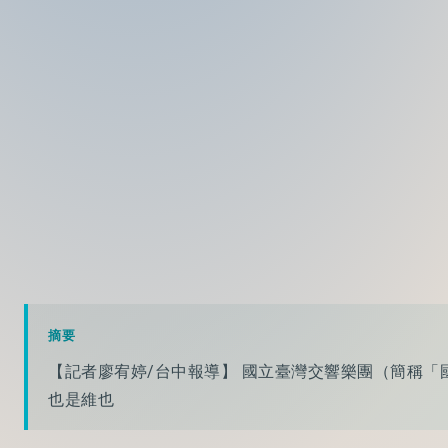
摘要
【記者廖宥婷/台中報導】 國立臺灣交響樂團（簡稱「
也是維也