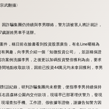
，因詐騙集團仍持續與李男聯絡，警方請被害人將計就計，
7歲謝姓男車手送辦。
騙案件，稱日前在臉書看到投資股票廣告，有名Line暱稱為
資有興趣，向李男介紹一個「知微投資公司」，並誆稱保證
成功案例洗腦李男，之後更以加碼投資雙倍獲利為由，要求
時間地點收取款項，因前已投資44萬元均未拿回獲利，李男
團對話紀錄，研判詐騙集團尚未察覺，便指導李男持續保持
區右昌森林公園內交付款項，現場早已部署埋伏警力，發現
，現場查扣手機、工作證、假收據等證物，謝嫌告知警方因