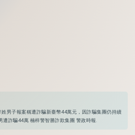
李姓男子報案稱遭詐騙新臺幣44萬元，因詐騙集團仍持續
高雄男遭詐騙44萬 楠梓警智勝詐欺集團 警政時報.