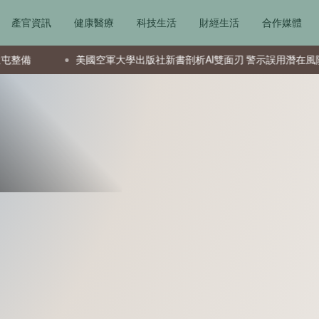
產官資訊
健康醫療
科技生活
財經生活
合作媒體
美國空軍大學出版社新書剖析AI雙面刃 警示誤用潛在風險