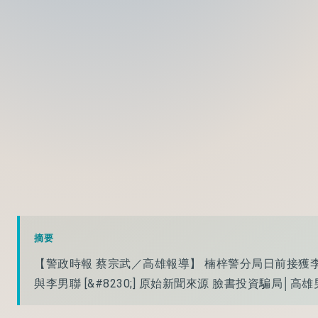
摘要
【警政時報 蔡宗武／高雄報導】 楠梓警分局日前接獲
與李男聯 [&#8230;] 原始新聞來源 臉書投資騙局│