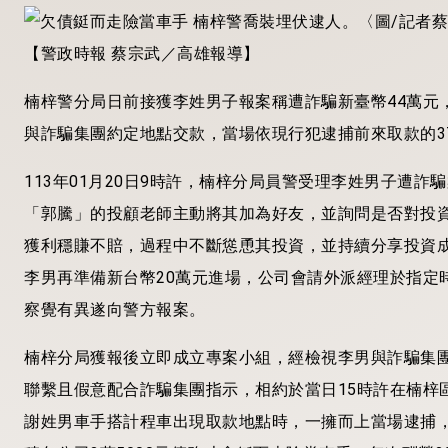
【警政時報 蔡宗武／高雄報導】
楠
梓警分局日前接獲李姓男子報案稱遭詐騙新臺幣44萬元
與詐騙集團約定地點交款，當場依現行犯逮捕前來取款的3
113年01月20日9時許，楠梓分局員警受理李姓男子遭詐
「郭騰」的投顧老師主動將其加為好友，並詢問是否對投
獲利穩賺不賠，過程中不斷慫恿其投資，並持續分享投資
李男再準備新台幣20萬元進場，公司會請外派經理於指定
察覺有異遂向警方報案。
楠梓分局獲報後立即成立專案小組，經檢視李男與詐騙集
聯繫且假意配合詐騙集團指示，相約於當日15時許在楠梓
謝姓男車手搭計程車出現取款地點時，一擁而上當場逮捕