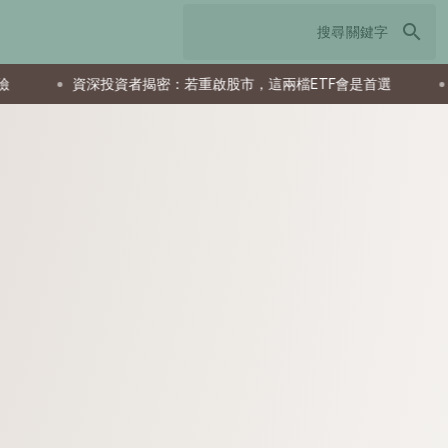
search
資深投資者揭密：若重啟股市，這兩檔ETF會是首選
父親節送