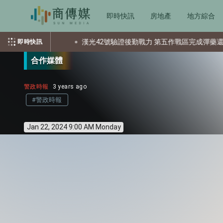
即時快訊
房地產
地方綜合
少個資？
漢光42號驗證後勤戰力 第五作戰區完成彈藥還屯整備
即時快訊
合作媒體
警政時報
3 years ago
#警政時報
Jan 22, 2024 9:00 AM Monday