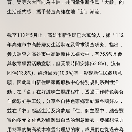
育、樂等六大面向為主軸，共同彙集新住民「大齡」的
生活儀式感，攜手營造高雄在地「新」潮流。
截至113年5月止，高雄市新住民已六萬餘人，據「112
年高雄市中高齡婦女生活狀況及需求調查研究」指出，
參與調查之高雄市中高齡新住民婦女中，有75.9%具參
與教育學習活動意願，但受限時間安排(63.8%)、沒有
同伴(13.8%)、經濟因素(10.3%)等，影響新住民參與意
願。因此鳳山新住民家庭服務中心特別規劃系列性活
動，在「食」在好滋味主題課程中，透過手作特色美食
佳餚彩虹手工餃，分享各自特色家鄉菜結識各國好友，
並在「衣」起話生活及築夢建「住」師主題中，結合豐
富的多元文化色彩繪製出自己的創意新衣，發揮想像力
用簡單的樂高積木堆疊出理想的家，成員們也從過去為