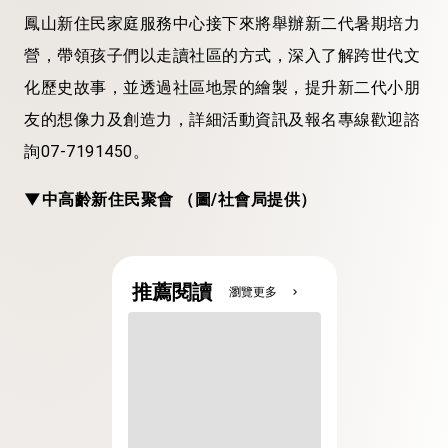
鳳山新住民家庭服務中心接下來將舉辦新二代暑期培力
營，帶領孩子們以走讀社區的方式，深入了解跨世代文
化歷史故事，並透過社區地景的繪製，提升新二代小朋
友的想像力及創造力，詳細活動資訊及報名專線歡迎諮
詢07-7191450。
▼中高齡新住民聚會 （圖/社會局提供）
推薦閱讀
瀏覽更多
chevron_right