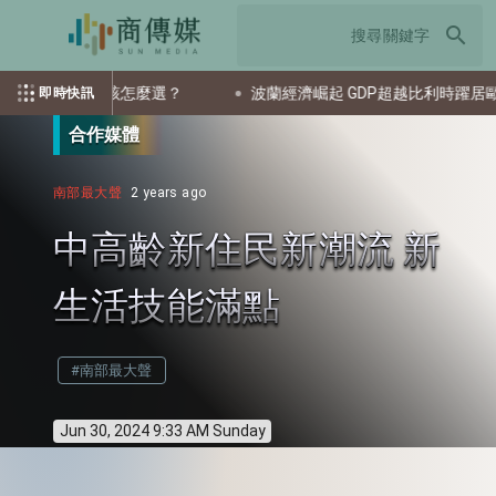
search
各有所長，該怎麼選？
波蘭經濟崛起 GDP超越比利時躍居歐盟第
即時快訊
合作媒體
南部最大聲
2 years ago
中高齡新住民新潮流 新
生活技能滿點
#南部最大聲
Jun 30, 2024 9:33 AM Sunday