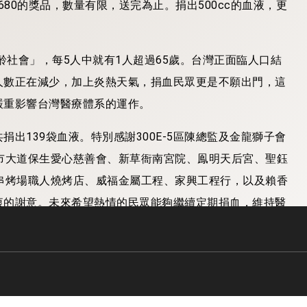
2680的獎品，數量有限，送完為止。捐出500cc的血液，更
齡社會」，每5人中就有1人超過65歲。台灣正面臨人口結
人數正在減少，加上炎熱天氣，捐血民眾更是不願出門，這
嚴重影響台灣醫療體系的運作。
出139袋血液。特別感謝300E-5區陳總監及金龍獅子會
市大道保生愛心慈善會、新草衙南宮院、鳯明天后宮、聖鈺
串烤場職人燒烤店、威福金屬工程、家興工程行，以及賴香
衷的謝意。未來希望熱情的民眾能夠繼續定期捐血，維持醫