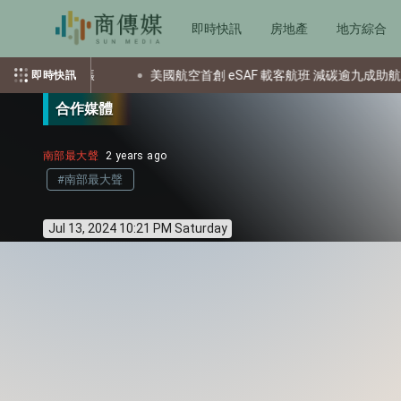
即時快訊
房地產
地方綜合
應聲飆漲
美國航空首創 eSAF 載客航班 減碳逾九成助航空業轉
即時快訊
合作媒體
南部最大聲
2 years ago
#南部最大聲
Jul 13, 2024 10:21 PM Saturday