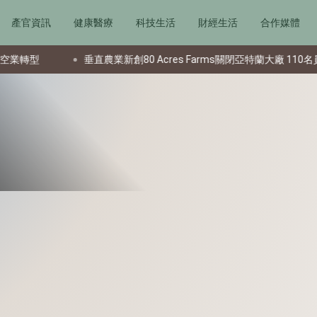
產官資訊
健康醫療
科技生活
財經生活
合作媒體
型
垂直農業新創80 Acres Farms關閉亞特蘭大廠 110名員工受