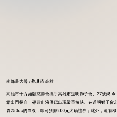
南部最大聲 /蔡琪繗 高雄
高雄市十方如願慈善會攜手高雄市道明獅子會、27號鍋 
意出門捐血，導致血液供應出現嚴重短缺。在道明獅子會
袋250cc的血液，即可獲贈200元火鍋禮券；此外，還有