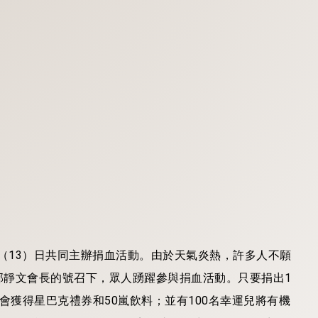
今（13）日共同主辦捐血活動。由於天氣炎熱，許多人不願
邱靜文會長的號召下，眾人踴躍參與捐血活動。只要捐出1
機會獲得星巴克禮券和50嵐飲料；並有100名幸運兒將有機