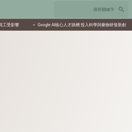
search
影響
Google AI核心人才跳槽 投入科學與藥物研發新創