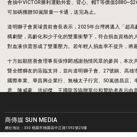
會抽中VICTOR勝利運動外套、背心、帽T等價值$880~$
可加碼獲贈50嵐限量一卡通，送完為止。
道明獅子會黃璿貴前會長表示，2025年台灣將邁入「超高
構劇變，高齡化和少子化的雙重衝擊下，符合捐血資格的
對血液供需形成了雙重壓力。若年輕人捐血率不提升，將
十方如願慈善會理事長張惇閎感謝熱情民眾的參與，本次共捐
暨全體獅友的蒞臨支持，並向道明獅子會、27號鍋、高雄
國際車業、華昌興企業行、無極太子行宮、50嵐德昌店、
君、陳威豪、洪紹傑、王國龍等協辦單位和贊助者表示由
療體系的正常運作。
圖/主辦單位合照 （圖/
張惇閎提供）
商傳媒 SUN MEDIA
總社地址：330 桃園市桃園區中正路1092號25樓
客服信箱：
sunmedia1010@gmail.com