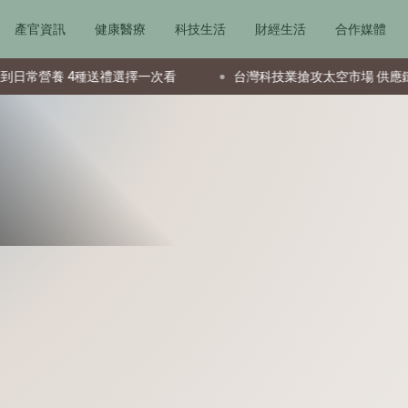
產官資訊
健康醫療
科技生活
財經生活
合作媒體
養 4種送禮選擇一次看
台灣科技業搶攻太空市場 供應鏈成全