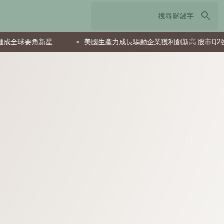
search
球要角新星
美國生產力成長驅動企業獲利創新高 股市Q2強勁反彈