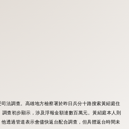
受司法調查。高雄地方檢察署於昨日兵分十路搜索黃紹庭住
。調查初步顯示，涉及浮報金額達數百萬元。黃紹庭本人則
，他透過管道表示會儘快返台配合調查，但具體返台時間未