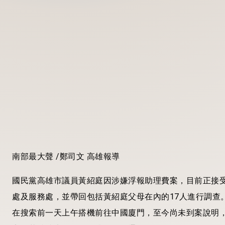
南部最大聲 /鄭司文 高雄報導
國民黨高雄市議員黃紹庭因涉嫌浮報助理費案，目前正接
處及服務處，並帶回包括黃紹庭父母在內的17人進行調查
在搜索前一天上午搭機前往中國廈門，至今尚未到案說明