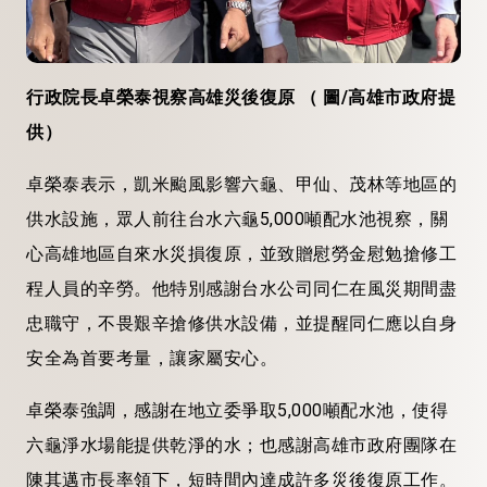
行政院長卓榮泰視察高雄災後復原 （ 圖/高雄市政府提
供）
卓榮泰表示，凱米颱風影響六龜、甲仙、茂林等地區的
供水設施，眾人前往台水六龜5,000噸配水池視察，關
心高雄地區自來水災損復原，並致贈慰勞金慰勉搶修工
程人員的辛勞。他特別感謝台水公司同仁在風災期間盡
忠職守，不畏艱辛搶修供水設備，並提醒同仁應以自身
安全為首要考量，讓家屬安心。
卓榮泰強調，感謝在地立委爭取5,000噸配水池，使得
六龜淨水場能提供乾淨的水；也感謝高雄市政府團隊在
陳其邁市長率領下，短時間內達成許多災後復原工作。