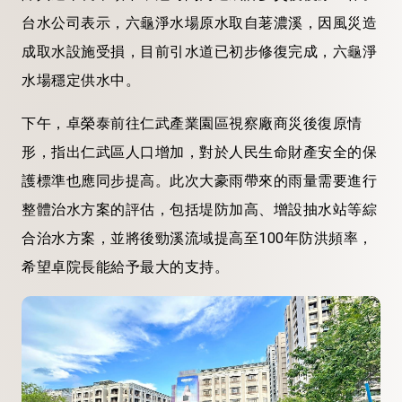
台水公司表示，六龜淨水場原水取自荖濃溪，因風災造
成取水設施受損，目前引水道已初步修復完成，六龜淨
水場穩定供水中。
下午，卓榮泰前往仁武產業園區視察廠商災後復原情
形，指出仁武區人口增加，對於人民生命財產安全的保
護標準也應同步提高。此次大豪雨帶來的雨量需要進行
整體治水方案的評估，包括堤防加高、增設抽水站等綜
合治水方案，並將後勁溪流域提高至100年防洪頻率，
希望卓院長能給予最大的支持。