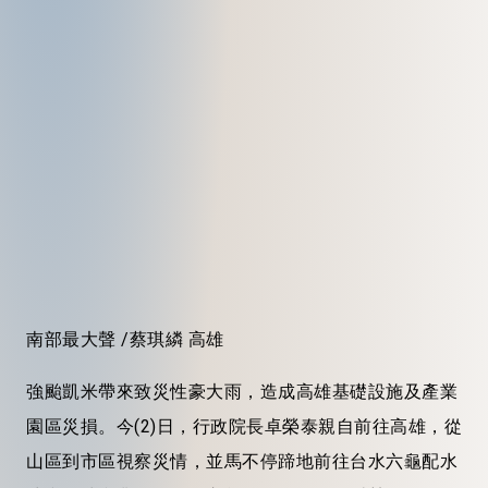
南部最大聲 /蔡琪繗 高雄
強颱凱米帶來致災性豪大雨，造成高雄基礎設施及產業
園區災損。今(2)日，行政院長卓榮泰親自前往高雄，從
山區到市區視察災情，並馬不停蹄地前往台水六龜配水