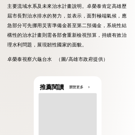
主要流域水系及未來治水計畫說明。卓榮泰肯定高雄歷
屆市長對治水排水的努力，並表示，面對極端氣候，應
急部分可先挪用災害準備金甚至第二預備金，系統性結
構性的治水計畫則需各部會重新檢視預算，持續有效治
理水利問題，展現韌性國家的面貌。
卓榮泰視察六龜台水 （圖/高雄市政府提供）
推薦閱讀
瀏覽更多
chevron_right