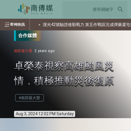
search
個資？
漢光42號驗證後勤戰力 第五作戰區完成彈藥還屯整備
即時快訊
合作媒體
南部最大聲
2 years ago
卓榮泰視察高雄颱風災
情，積極推動災後復原
#南部最大聲
Aug 3, 2024 12:02 PM Saturday