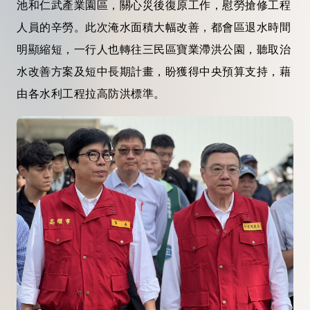
池和仁武產業園區，關心災後復原工作，慰勞搶修工程
人員的辛勞。此次淹水面積大幅改善，都會區退水時間
明顯縮短，一行人也轉往三民區寶業滯洪公園，聽取治
水改善方案及短中長期計畫，盼獲得中央預算支持，藉
由各水利工程拉高防洪標準。