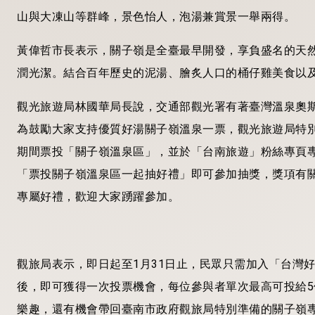
山與大凍山等群峰，景色怡人，泡湯兼賞景一舉兩得。
黃偉哲市長表示，關子嶺是全臺最早開發，享負盛名的天
潤光潔。結合百年歷史的泥湯、膾炙人口的桶仔雞美食以
觀光旅遊局林國華局長說，交通部觀光署有著臺灣溫泉奧斯卡
為鼓勵大家支持優質好湯關子嶺溫泉一票，觀光旅遊局特
期間票投「關子嶺溫泉區」，並於「台南旅遊」粉絲專頁
「票投關子嶺溫泉區一起抽好禮」即可參加抽獎，獎項有
專屬好禮，歡迎大家踴躍參加。
觀旅局表示，即日起至1月31日止，民眾只需加入「台灣好湯」官方L
後，即可獲得一次投票機會，每位參與者單次最高可投給
樂趣，還有機會帶回臺南市政府觀旅局特別準備的關子嶺