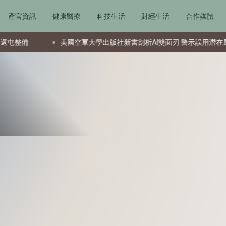
產官資訊
健康醫療
科技生活
財經生活
合作媒體
美國空軍大學出版社新書剖析AI雙面刃 警示誤用潛在風險