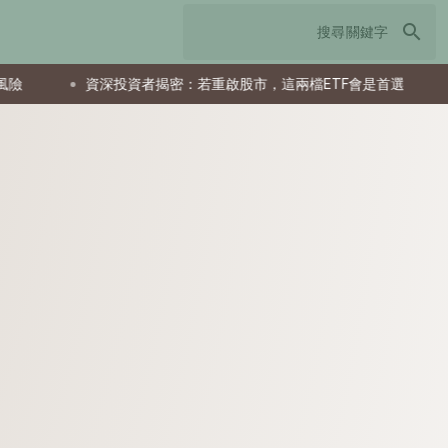
search
資深投資者揭密：若重啟股市，這兩檔ETF會是首選
父親節