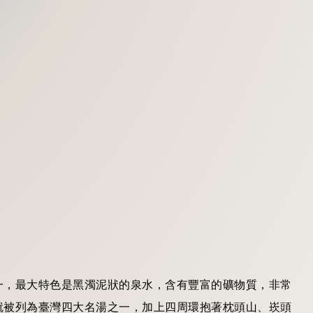
一，最大特色是黑濁泥狀的泉水，含有豐富的礦物質，非常
就被列為臺灣四大名湯之一，加上四周環抱著枕頭山、崁頭