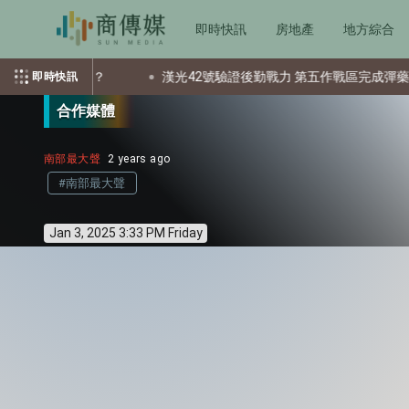
即時快訊
房地產
地方綜合
少個資？
漢光42號驗證後勤戰力 第五作戰區完成彈藥還屯整備
即時快訊
合作媒體
南部最大聲
2 years ago
#南部最大聲
Jan 3, 2025 3:33 PM Friday