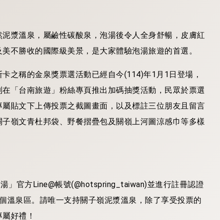
然泥漿溫泉，屬鹼性碳酸泉，泡湯後令人全身舒暢，皮膚紅
及美不勝收的國際級美景，是大家體驗泡湯旅遊的首選。
之稱的金泉獎票選活動已經自今(114)年1月1日登場，
別在「台南旅遊」粉絲專頁推出加碼抽獎活動，民眾於票選
專屬貼文下上傳投票之截圖畫面，以及標註三位朋友且留言
關子嶺文青杜邦袋、野餐摺疊包及關嶺上河圖涼感巾等多樣
ine@帳號(@hotspring_taiwan)並進行註冊認證
5個溫泉區。請唯一支持關子嶺泥漿溫泉，除了享受投票的
專屬好禮！