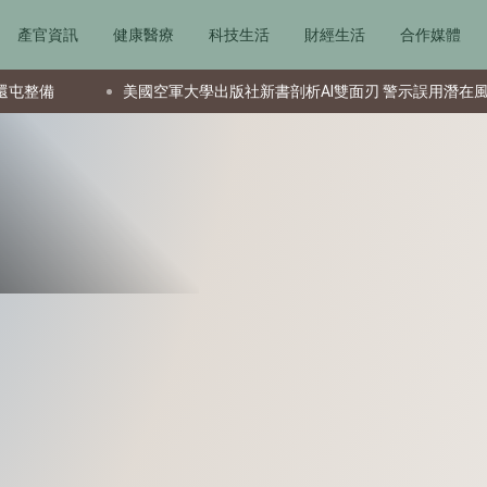
產官資訊
健康醫療
科技生活
財經生活
合作媒體
美國空軍大學出版社新書剖析AI雙面刃 警示誤用潛在風險