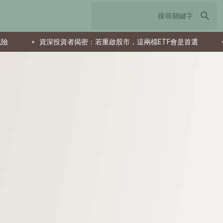
search
資深投資者揭密：若重啟股市，這兩檔ETF會是首選
父親節送