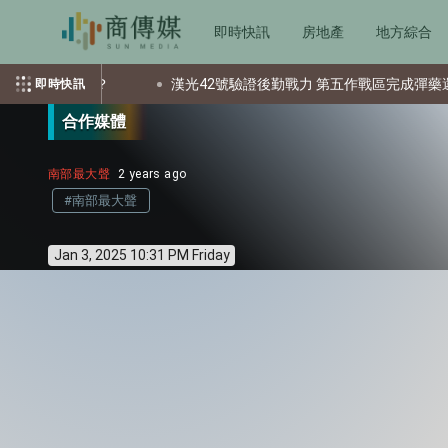
即時快訊
房地產
地方綜合
個資？
漢光42號驗證後勤戰力 第五作戰區完成彈藥還屯整備
即時快訊
合作媒體
南部最大聲
2 years ago
#南部最大聲
Jan 3, 2025 10:31 PM Friday