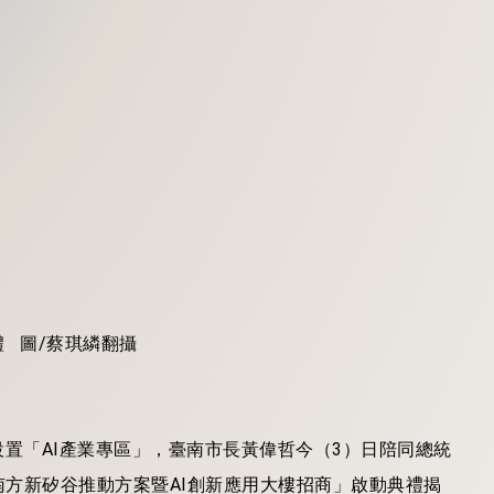
 圖/蔡琪繗翻攝
設置「AI產業專區」，臺南市長黃偉哲今（3）日陪同總統
方新矽谷推動方案暨AI創新應用大樓招商」啟動典禮揭