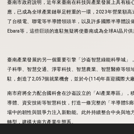
臺南市政府說明，近年來臺南在科技與產業發展上具有核
應，已成為全球產業鏈舉足輕重的一環，2023年營業額高
了台積電、聯電等半導體領頭羊，以及許多國際半導體設備廠商，
Ebara等，這些巨頭的進駐無疑將使臺南成為全球AI晶片
臺南產業發展的另一個重要引擎「沙崙智慧綠能科學城」
子科學、智慧交通、淨零科技、智慧農業、智慧醫療等領域產
駐，創造了2,057個就業機會，並於今(114)年喜迎國
南市府將全力配合國科會在沙崙設立的「AI產業專區」，
導體、資安技術等智慧科技，打造一條完整的「半導體S
場中的韌性與競爭力注入新動能。此外持續整合中央與地方
轉型，建構大南方產業生態系。