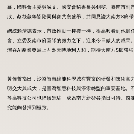
幕，國科會主委吳誠文、國安會秘書長吳釗燮、臺南市副
欣、蔡筱薇等皆陪同與會共襄盛舉，共同見證大南方S廊帶
總統賴清德表示，市政推動一棒接一棒，很高興看到他擔
會、立委及南市府團隊的努力之下，迎來今日傲人的成果
灣在AI產業發展上占盡天時地利人和，期待大南方S廊帶
黃偉哲指出，沙崙智慧綠能科學城有豐富的研發和技術實
明交大與成大，是臺灣智慧科技與淨零轉型的重要基地。不
等高科技公司也陸續進駐，成為南方新矽谷指日可待。感
究能夠發揮到極致。