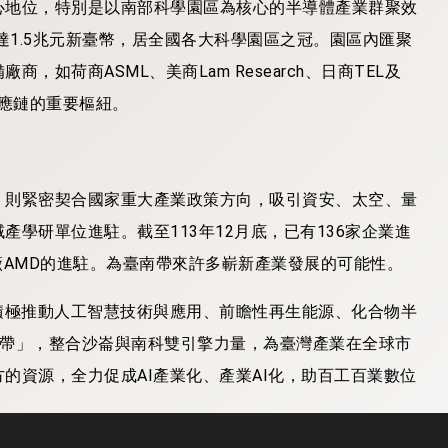
心地位，特別是以南部科學園區為核心的半導體產業群聚效
達1.5兆元新臺幣，居全國各大科學園區之冠。園區內匯聚
如荷商ASML、美商Lam Research、日商TEL及
供應鏈的重要樞紐。
，則緊密契合國家重大產業政策方向，吸引資安、太空、量
學研單位進駐。截至113年12月底，已有136家企業進
際大廠AMD的進駐。為臺南帶來許多嶄新產業發展的可能性。
積極推動人工智慧技術與應用、前瞻性再生能源、化合物半
廊帶」，整合沙崙與南科雙引擎力量，為臺灣產業在全球市
的資源，全力促成AI產業化、產業AI化，助百工百業數位