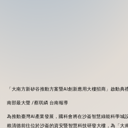
「大南方新矽谷推動方案暨AI創新應用大樓招商」啟動典禮
南部最大聲 /蔡琪繗 台南報導
為推動臺灣AI產業發展，國科會將在沙崙智慧綠能科學城
賴清德前往位於沙崙的資安暨智慧科技研發大樓，為「大南