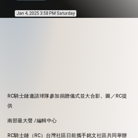
Jan 4, 2025 3:58 PM Saturday
RC騎士鏈邀請球隊參加捐贈儀式並大合影。圖／RC提
供
南部最大聲 /編輯中心
RC騎士鏈（RC）台灣社區日前攜手銘文社區共同舉辦