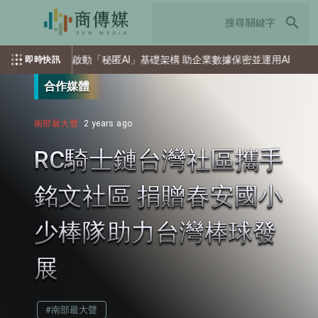
search
日本啟動「秘匿AI」基礎架構 助企業數據保密並運用AI
索
即時快訊
合作媒體
南部最大聲
2 years ago
RC騎士鏈台灣社區攜手
銘文社區 捐贈春安國小
少棒隊助力台灣棒球發
展
#南部最大聲