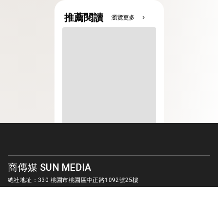
推薦閱讀
瀏覽更多
chevron_right
商傳媒 SUN MEDIA
總社地址：330 桃園市桃園區中正路1092號25樓
客服信箱：
sunmedia1010@gmail.com
© SUN MEDIA CREATIVE LIMITED. ALL RIGHTS RESERVED.