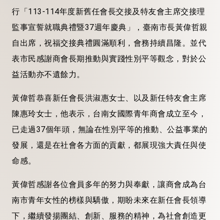
行「113-114年度新舊任會長交接及特友會主席交接理
監事宣誓就職典禮暨37週年慶典」，臺南市長黃偉哲親
自出席，祝福交接典禮圓滿順利，會務持續昌隆。並代
表市民感謝商會長期推動與實踐性別平等觀念，對於公
益活動亦不遺餘力。
黃偉哲恭喜新任會長洪淑惠女士、以及新任特友會主席
陳惠玲女士，他表示，台南女國際青年商會成立至今，
已走過37個年頭，無論在性別平等的推動、公益事業的
發展，還是在社會各方面的貢獻，都展現強大責任與使
命感。
黃偉哲感謝各位會員多年的努力與奉獻，讓商會成為台
南市青年女性的榜樣與驕傲，期盼未來在新任會長領導
下，繼續發揚團結、創新、服務的精神，為社會創造更