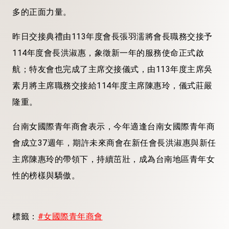
多的正面力量。
昨日交接典禮由113年度會長張羽濡將會長職務交接予
114年度會長洪淑惠，象徵新一年的服務使命正式啟
航；特友會也完成了主席交接儀式，由113年度主席吳
素月將主席職務交接給114年度主席陳惠玲，儀式莊嚴
隆重。
台南女國際青年商會表示，今年適逢台南女國際青年商
會成立37週年，期許未來商會在新任會長洪淑惠與新任
主席陳惠玲的帶領下，持續茁壯，成為台南地區青年女
性的榜樣與驕傲。
標籤：
#女國際青年商會