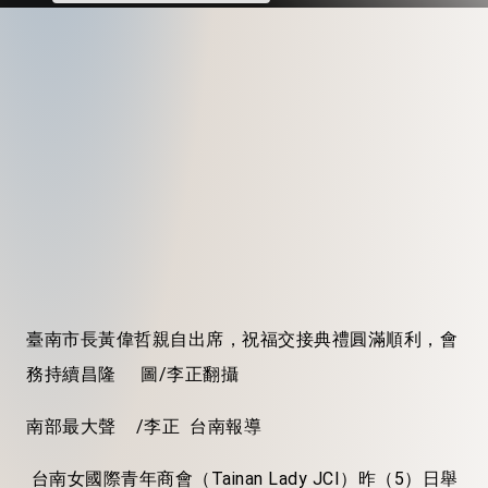
臺南市長黃偉哲親自出席，祝福交接典禮圓滿順利，會
務持續昌隆 圖/李正翻攝
南部最大聲 /李正 台南報導
台南女國際青年商會（Tainan Lady JCI）昨（5）日舉