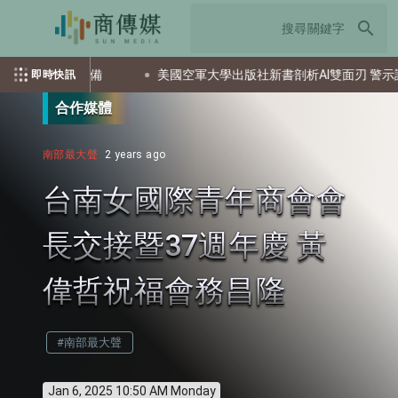
search
成彈藥還屯整備
美國空軍大學出版社新書剖析AI雙面刃 警示誤用
即時快訊
合作媒體
南部最大聲
2 years ago
台南女國際青年商會會
長交接暨37週年慶 黃
偉哲祝福會務昌隆
#南部最大聲
Jan 6, 2025 10:50 AM Monday