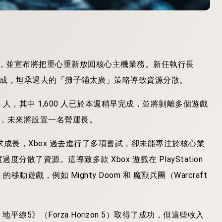
規模重組，並宣布將把重心重新放回核心主機業務。新任執行長
收高達八成，坦承過去的「攤子鋪太廣」策略導致資源分散。
200 人，其中 1,600 人已於本週稍早完成，並將剝離多個遊戲
隊，未來將設置一名營運長。
，為求成長，Xbox 過去進行了多項嘗試，卻未能專注於核心業
了資源。這導致多款 Xbox 遊戲在 PlayStation
遊戲，例如 Mighty Doom 和 魔獸兵團（Warcraft
 地平線5》（Forza Horizon 5）取得了成功，但這些收入