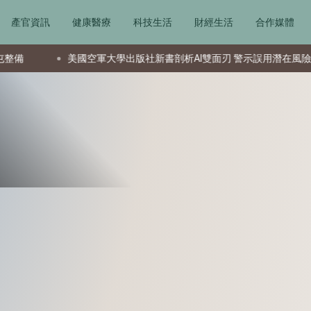
產官資訊
健康醫療
科技生活
財經生活
合作媒體
國空軍大學出版社新書剖析AI雙面刃 警示誤用潛在風險
資深投