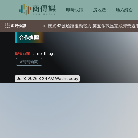
即時快訊
房地產
地方綜合
漢光42號驗證後勤戰力 第五作戰區完成彈藥還屯整備
美
即時快訊
合作媒體
鴨鴨新聞
a month ago
#鴨鴨新聞
Jul 8, 2026 8:24 AM Wednesday