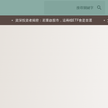
search
資者揭密：若重啟股市，這兩檔ETF會是首選
父親節送什麼最實