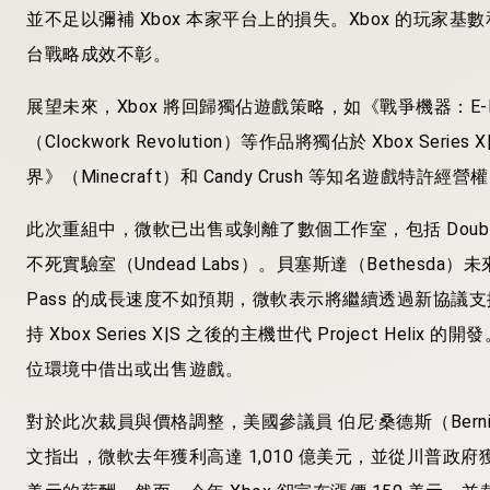
並不足以彌補 Xbox 本家平台上的損失。Xbox 的玩
台戰略成效不彰。
展望未來，Xbox 將回歸獨佔遊戲策略，如《戰爭機器：E-Day》
（Clockwork Revolution）等作品將獨佔於 Xbox S
界》（Minecraft）和 Candy Crush 等知名遊戲特許經營
此次重組中，微軟已出售或剝離了數個工作室，包括 Double Fine Pr
不死實驗室（Undead Labs）。貝塞斯達（Bethesda
Pass 的成長速度不如預期，微軟表示將繼續透過新協
持 Xbox Series X|S 之後的主機世代 Project H
位環境中借出或出售遊戲。
對於此次裁員與價格調整，美國參議員 伯尼·桑德斯（Bernie 
文指出，微軟去年獲利高達 1,010 億美元，並從川普政府獲得