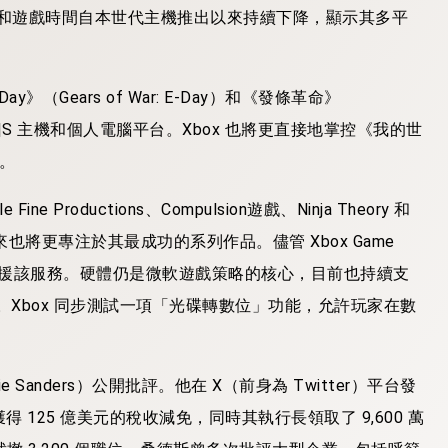
家基數和遊戲時間自本世代主機推出以來持續下降，顯示其多平
（Gears of War: E-Day）和《發條革命》
eries X|S 主機和個人電腦平台。Xbox 也將更直接地掌控《我的世
權。
oductions、Compulsion遊戲、Ninja Theory 和
）未來也將更專注於其最成功的系列作品。儘管 Xbox Game
議支援該服務。硬體仍是微軟遊戲策略的核心，目前也持續支
elix 的開發。Xbox 同步測試一項「光碟轉數位」功能，允許玩家在數
Sanders）公開批評。他在 X（前身為 Twitter）平台發
 125 億美元的稅收減免，同時其執行長領取了 9,600 萬