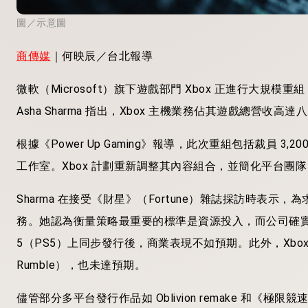
圖／示意圖
商傳媒
｜何映辰／台北報導
微軟（Microsoft）旗下遊戲部門 Xbox 正進行大
Asha Sharma 指出，Xbox 主機業務佔其遊戲總營
根據《Power Up Gaming》報導，此次重組包括裁員 3,
工作室。Xbox 計劃重新調整其內容組合，並簡化平台團
Sharma 在接受《財星》（Fortune）雜誌採訪時表示
務。她認為衡量策略最重要的標準是資源投入，而公司確實過度分散
5（PS5）上同步發行後，商業表現不如預期。此外，Xbox 的移動
Rumble），也未達預期。
儘管部分多平台發行作品如 Oblivion remake 和《極限競速