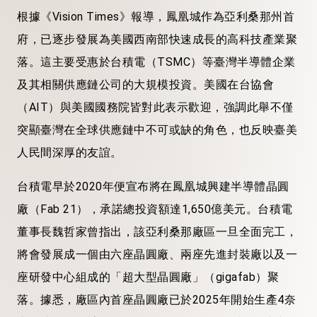
根據《Vision Times》報導，鳳凰城作為亞利桑那州首
府，已逐步發展為美國西南部快速成長的高科技產業聚
落。這主要受惠於台積電（TSMC）等臺灣半導體企業
及其相關供應鏈公司的大規模投資。美國在台協會
（AIT）與美國國務院皆對此表示歡迎，強調此舉不僅
突顯臺灣在全球供應鏈中不可或缺的角色，也反映臺美
人民間深厚的友誼。
台積電早於2020年便宣布將在鳳凰城興建半導體晶圓
廠（Fab 21），承諾總投資額達1,650億美元。台積電
董事長魏哲家曾指出，該亞利桑那廠區一旦全面完工，
將會發展成一個由六座晶圓廠、兩座先進封裝廠以及一
座研發中心組成的「超大型晶圓廠」（gigafab）聚
落。據悉，廠區內首座晶圓廠已於2025年開始生產4奈