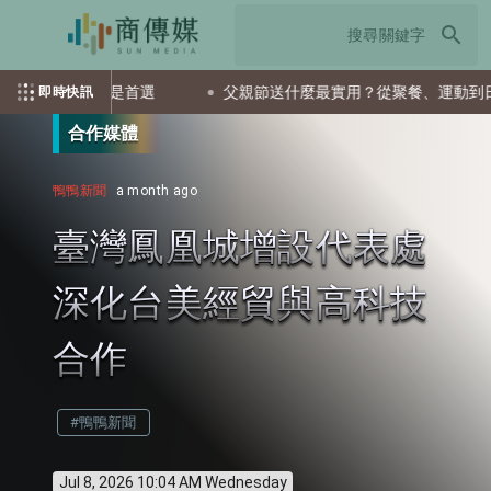
search
檔ETF會是首選
父親節送什麼最實用？從聚餐、運動到日常營養
即時快訊
合作媒體
鴨鴨新聞
a month ago
臺灣鳳凰城增設代表處
深化台美經貿與高科技
合作
#鴨鴨新聞
Jul 8, 2026 10:04 AM Wednesday