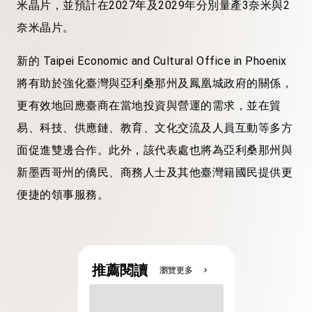
米晶片，並預計在2027年及2029年分別量產3奈米與2
奈米晶片。
新的 Taipei Economic and Cultural Office in Phoenix
將有助於強化臺灣與亞利桑那州及鳳凰城政府的關係，
更有效地回應臺商在當地投資與營運的需求，並在貿
易、科技、供應鏈、教育、文化交流及人員互動等多方
面促進雙邊合作。此外，該代表處也將為亞利桑那州與
新墨西哥州的僑民、商務人士及其他臺灣籍國民提供更
便捷的領事服務。
推薦閱讀
瀏覽更多
chevron_right