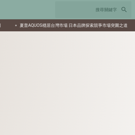
search
普AQUOS穩居台灣市場 日本品牌探索競爭市場突圍之道
南韓研