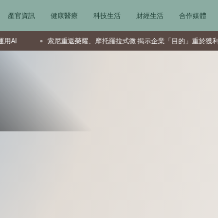
產官資訊
健康醫療
科技生活
財經生活
合作媒體
索尼重返榮耀、摩托羅拉式微 揭示企業「目的」重於獲利
夏