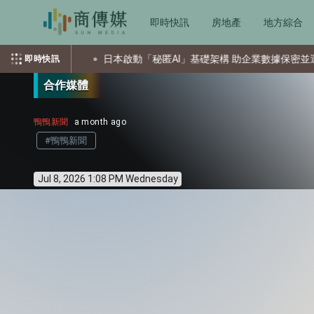
即時快訊
房地產
地方綜合
擊
日本啟動「秘匿AI」基礎架構 助企業數據保密並運用AI
即時快訊
合作媒體
鴨鴨新聞
a month ago
#鴨鴨新聞
Jul 8, 2026 1:08 PM Wednesday