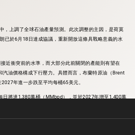
告中，上調了全球石油產量預測。此次調整的主因，是荷莫
美國與伊朗已於6月18日達成協議，重新開放這條具戰略意義的水
復到接近衝突前的水準，而大部分此前關閉的產能則有望在
和汽油價格構成下行壓力。具體而言，布蘭特原油（Brent
在2027年進一步跌至平均每桶65美元。
達1,380萬桶（MMbpd），並於2027年增至1,400萬
長的需求，同時使價格維持在相對溫和的水準。原油價格走
平均約為每加侖3.60美元。