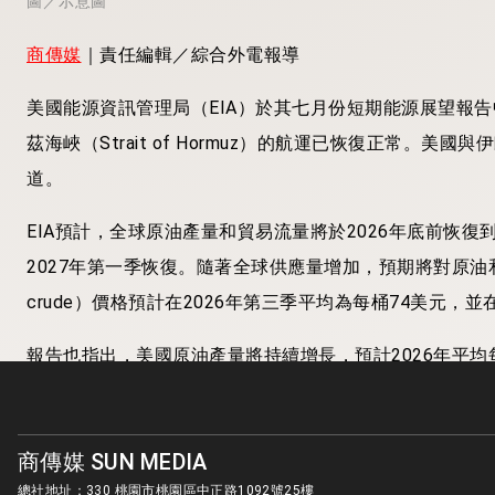
圖／示意圖
商傳媒
｜責任編輯／綜合外電報導
美國能源資訊管理局（EIA）於其七月份短期能源展望報
茲海峽（Strait of Hormuz）的航運已恢復正常。
道。
EIA預計，全球原油產量和貿易流量將於2026年底前恢
2027年第一季恢復。隨著全球供應量增加，預期將對原油
crude）價格預計在2026年第三季平均為每桶74美元，並
報告也指出，美國原油產量將持續增長，預計2026年平均每日將
桶/日。此外，創紀錄的美國天然氣產量有望支撐不斷增
低也預期將帶動美國零售汽油價格下降，預計2026年下半年
商傳媒 SUN MEDIA
總社地址：330 桃園市桃園區中正路1092號25樓