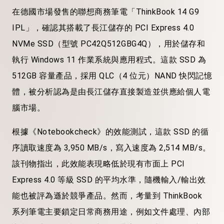
在德國市場發售的聯想商務筆電「ThinkBook 14 G9
IPL」，確認其搭載了長江儲存的 PCI Express 4.0
NVMe SSD（型號 PC42Q512GBG4Q），用於儲存和
執行 Windows 11 作業系統與應用程式。這款 SSD 為
512GB 容量產品，採用 QLC（4 位元）NAND 快閃記憶
體，被分析認為是由長江儲存直接製造並供應給個人電
腦市場。
根據《Notebookcheck》的效能測試，這款 SSD 的循
序讀取速度為 3,950 MB/s，寫入速度為 2,514 MB/s。
該刊物指出，此效能表現略低於現有市面上 PCI
Express 4.0 等級 SSD 的平均水準，隨機輸入/輸出效
能也被評為遜於競爭產品。然而，考量到 ThinkBook
系列筆電主要鎖定日常商務用途，例如文件處理、內部