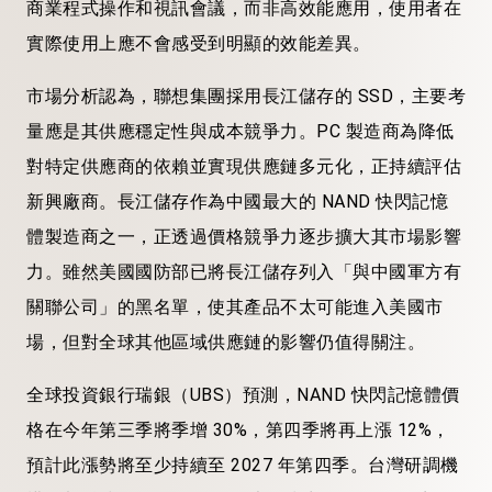
商業程式操作和視訊會議，而非高效能應用，使用者在
實際使用上應不會感受到明顯的效能差異。
市場分析認為，聯想集團採用長江儲存的 SSD，主要考
量應是其供應穩定性與成本競爭力。PC 製造商為降低
對特定供應商的依賴並實現供應鏈多元化，正持續評估
新興廠商。長江儲存作為中國最大的 NAND 快閃記憶
體製造商之一，正透過價格競爭力逐步擴大其市場影響
力。雖然美國國防部已將長江儲存列入「與中國軍方有
關聯公司」的黑名單，使其產品不太可能進入美國市
場，但對全球其他區域供應鏈的影響仍值得關注。
全球投資銀行瑞銀（UBS）預測，NAND 快閃記憶體價
格在今年第三季將季增 30%，第四季將再上漲 12%，
預計此漲勢將至少持續至 2027 年第四季。台灣研調機