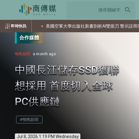
search
屯整備
美國空軍大學出版社新書剖析AI雙面刃 警示誤用潛在風險
即時快訊
合作媒體
鴨鴨新聞
a month ago
中國長江儲存SSD獲聯
想採用 首度切入全球
PC供應鏈
#鴨鴨新聞
Jul 8, 2026 1:19 PM Wednesday