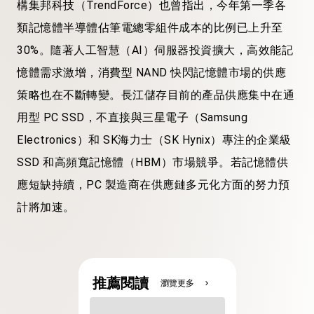
構集邦科技（TrendForce）也曾指出，今年第一季各
類記憶體半導體佔筆電總零組件成本的比例已上升至
30%。隨著人工智慧（AI）伺服器投資擴大，高效能記
憶體需求激增，消費型 NAND 快閃記憶體市場的供應
策略也在不斷轉變。長江儲存目前的產品供應集中在通
用型 PC SSD，不直接與三星電子（Samsung
Electronics）和 SK海力士（SK Hynix）專注的企業級
SSD 和高頻寬記憶體（HBM）市場競爭。若記憶體供
應短缺持續，PC 製造商在供應鏈多元化方面的努力預
計將加速。
推薦閱讀
瀏覽更多
chevron_right