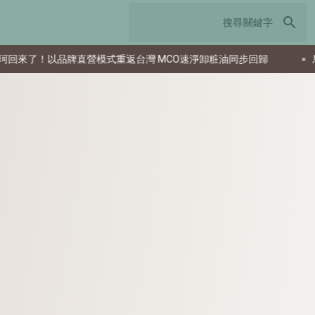
search
直營模式重返台灣 MCO速淨卸粧油同步回歸
馬雲雲鋒基金投資舊金