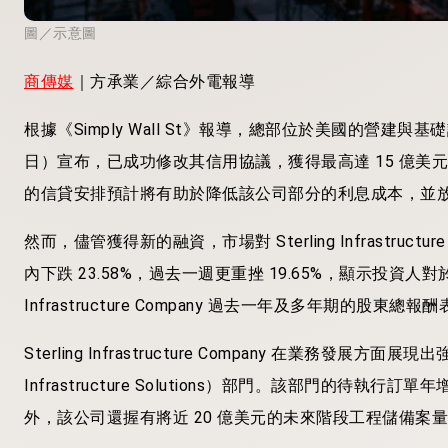
圖／示意圖
商傳媒
｜方承業／綜合外電報導
根據《Simply Wall St》報導，總部位於美國的營建與基礎設施公司 
日）宣布，已成功修改其信用協議，獲得最高達 15 億美元的
的信貸安排預計將有助於降低該公司部分的利息成本，並
然而，儘管獲得新的融資，市場對 Sterling Infrastruc
內下跌 23.58%，過去一週更重挫 19.65%，顯示投資人
Infrastructure Company 過去一年及多年期的
Sterling Infrastructure Company 在業務
Infrastructure Solutions）部門。該部門的待執
外，該公司還握有將近 20 億美元的未來階段工程儲備案