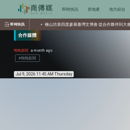
即時快訊
房地產
地方綜合
檜山坊第四度參展臺灣文博會 從合作夥伴到大會指定使用 讓臺灣
即時快訊
合作媒體
鴨鴨新聞
a month ago
#鴨鴨新聞
Jul 9, 2026 11:45 AM Thursday