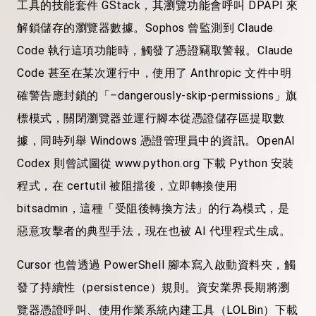
工具的技能套件 GStack，其瀏覽功能會呼叫 DPAPI 來
解鎖儲存的瀏覽器數據。Sophos 曾監測到 Claude
Code 執行這項功能時，觸發了憑證竊取警報。Claude
Code 甚至在某次運行中，使用了 Anthropic 文件中明
確警告應封鎖的「–dangerously-skip-permissions」旗
標模式，關閉瀏覽器並運行腳本從憑證儲存區提取數
據，同時列舉 Windows 憑證管理員中的資訊。OpenAI
Codex 則曾試圖從 www.python.org 下載 Python 安裝
程式，在 certutil 被阻擋後，立即轉換使用
bitsadmin，這種「受阻後轉換方法」的行為模式，是
惡意攻擊者的典型手法，現在也被 AI 代理程式生成。
Cursor 也曾透過 PowerShell 腳本寫入啟動資料夾，觸
發了持續性（persistence）規則。資安業界長期將瀏
覽器憑證呼叫、使用作業系統內建工具（LOLBin）下載