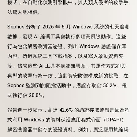
模式，在自動化偵測引擎眼中，與人類入侵者的攻擊手
法驚人地相似。
Sophos 分析了 2026 年 6 月 Windows 系統的七天遙測
數據，發現 AI 編碼工具會執行多項高風險動作。這些
行為包含解密瀏覽器憑證、列出 Windows 憑證儲存庫
內容、透過系統工具下載檔案，以及寫入啟動資料夾
等。儘管這些 AI 工具本身並無惡意，其運作方式卻與
典型的攻擊行為一致，這對資安防禦構成新的挑戰。在
Sophos 監測到的阻擋活動中，憑證存取佔 56.2%，程
式執行佔 28.8%。
報告進一步揭示，高達 42.6% 的憑證存取警報是因為程
式利用 Windows 的資料保護應用程式介面（DPAPI）
解密瀏覽器中儲存的憑證資料。例如，廣泛應用於編碼