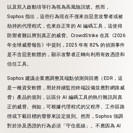
以及寫入啟動項等行為視為高風險訊號。然而，
Sophos 指出，這些行為現在不僅來自惡意攻擊者或被
劫持的代理程式，也來自正常的 AI 編碼工具，這使得
防禦者難以辨別真正的威脅。CrowdStrike 在其《2026
年全球威脅報告》中提到，2025 年有 82% 的偵測事件
是不含惡意軟體的，顯示攻擊者正轉向利用有效憑證和
信任工具。
Sophos 建議企業應調整其端點偵測與回應（EDR，這
是一種資安軟體，用於持續監控終端設備並應對網路威
脅）產品的規則，以區分 AI 編碼工具的執行雜訊與真
正的威脅。例如，可根據代理程式的父程序、工作區路
徑或下載目標的聲譽來設定規則。然而，Sophos 強調
對於涉及憑證的行為必須「守住底線」。不應因為 AI