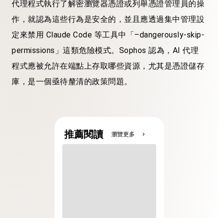
代理程式執行了解密瀏覽器憑證或列舉憑證管理員的操
作，就認為這些行為是安全的，並且應透過集中管理設
定來禁用 Claude Code 等工具中「–dangerously-skip-
permissions」這類危險模式。Sophos 認為，AI 代理
程式應被允許在端點上存取哪些資源，尤其是憑證儲存
庫，是一個亟待釐清的政策問題。
推薦閱讀
瀏覽更多
chevron_right