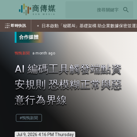
search
攻擊
日本啟動「秘匿AI」基礎架構 助企業數據保密並運用AI
即時快訊
合作媒體
鴨鴨新聞
a month ago
AI 編碼工具觸發端點資
安規則 恐模糊正常與惡
意行為界線
#鴨鴨新聞
Jul 9, 2026 4:16 PM Thursday