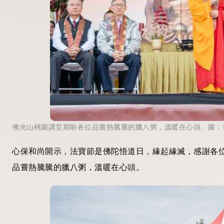
佛光山桃園講堂期盼各位品嘗熱騰騰的臘八粥，溫暖在心頭。圖：
心保和尚開示，法寶節是佛陀悟道日，緣起緣滅，感謝各
品嘗熱騰騰的臘八粥，溫暖在心頭。