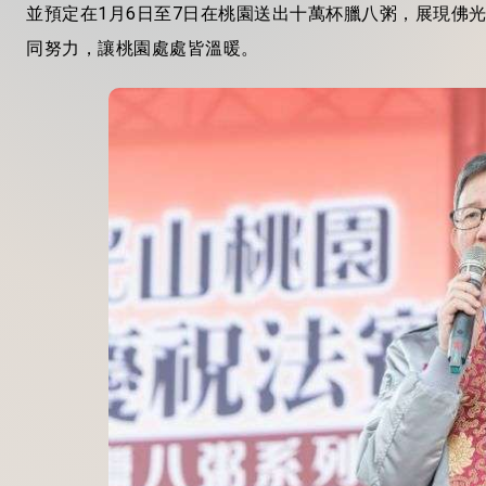
並預定在1月6日至7日在桃園送出十萬杯臘八粥，展現佛
同努力，讓桃園處處皆溫暖。