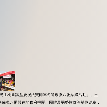
佛光山桃園講堂慶祝法寶節寒冬送暖臘八粥結緣活動」。王
準備臘八粥與在地政府機關、團體及弱勢族群等單位結緣，