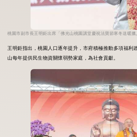
桃園市副市長王明鉅出席「佛光山桃園講堂慶祝法寶節寒冬送暖臘
王明鉅指出，桃園人口逐年提升，市府積極推動多項福利
山每年提供民生物資關懷弱勢家庭，為社會貢獻。