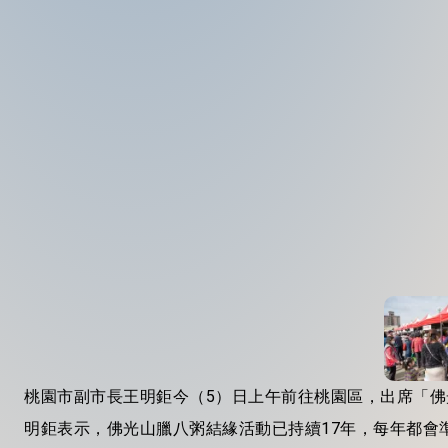
桃園市副市長王明鉅今（5）日上午前往桃園區，出席「
明鉅表示，佛光山臘八粥結緣活動已持續17年，每年都會