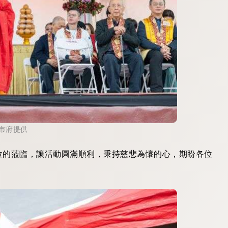
市府提供
位的蒞臨，讓活動圓滿順利，秉持慈悲為懷的心，期盼各位