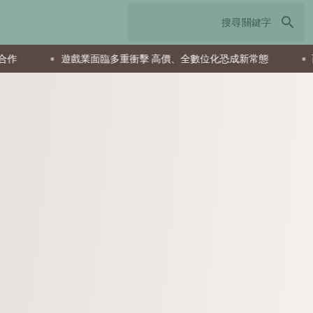
search
業面臨多重衝擊 高價、全數位化恐成新常態
西蒙地產家族爆經營