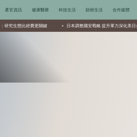
產官資訊
健康醫療
科技生活
財經生活
合作媒體
更關鍵
日本調整國安戰略 提升軍力深化美日合作
遊戲