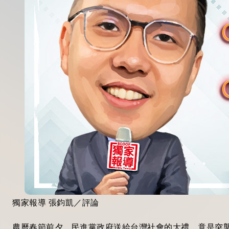
獨家報導 張鈞凱／評論
農曆春節前夕，民進黨政府送給台灣社會的大禮，竟是突