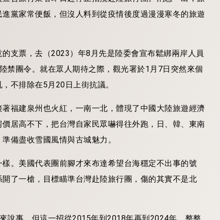
民進黨家常便飯，但沒人料到從疫情後度過漫漫寒冬的旅遊
的支票，去（2023）年8月先是陸委會宣布鬆綁兩岸人員
除赴陸禁團令。就在眾人期待之際，觀光署於1月7日突然來個
，不排除在5月20日上街抗議。
接著福建泉州也火紅，一南一北，體現了中國大陸旅遊經濟
房價居高不下，把台灣自家民眾嚇得往外跑，日、韓、東南
，準備盡收雪國風情與古城魅力。
一樣。美國代表團前腳才來布達希望台海穩定不出事的號
係開了一槍，目標瞄準台灣赴陸旅行團，傷的其實不是北
說事，但這一招從2015年到2018年再到2024年，整整