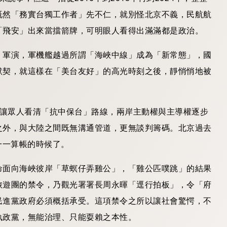
既然「務實台獨工作者」先不仁，就別怪北京不義，民航航
「飛安」出來當擋箭牌，可明眼人看得出滿滿都是政治。
」軍演，軍機艦越過所謂「海峽中線」成為「新常態」，國
默契，就這樣在「美台友好」的高光時刻之後，靜悄悄地被
而讓眾人看清「抗中保台」路線，兩岸主動權與主導權逐步
之外，與大陸之間既無溝通管道，更無談判籌碼。北京過去
黨一一算帳的時候了。
命面向海峽彼岸「草螟仔弄雞公」，「雞公匹噗跳」的結果
旅遊團的禁令，乃觀光署署長周永暉「逕行拍板」，令「府
民進黨政府必須概括承受。這項禁令之所以讓社會驚愕，不
執政黨，無能治理、只能耍賴之本性。