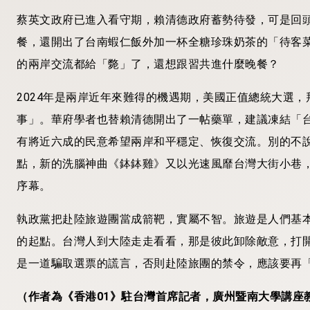
蔡英文政府已進入看守期，賴清德政府蓄勢待發，可是回
餐，還開出了台南蝦仁飯外加一杯全糖珍珠奶茶的「待客
的兩岸交流都給「斃」了，還想跟習共進什麼晚餐？
2024年是兩岸近年來難得的機遇期，美國正值總統大選
事」。華府學者也替賴清德開出了一帖藥單，建議凍結「
有將近六成的民意希望兩岸和平穩定、恢復交流。別的不
點，新的洗腦神曲《鉢鉢雞》又以光速風靡台灣大街小巷
序幕。
執政黨把赴陸旅遊團當成箭靶，實屬不智。旅遊是人們基
的起點。台灣人到大陸走走看看，那是彼此卸除敵意，打
是一道騙取選票的謊言，否則赴陸旅團的禁令，應該要再
（作者為《香港
01
》駐台灣首席記者，廣州暨南大學講座