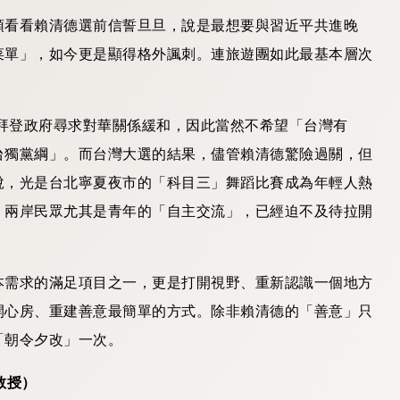
頭看看賴清德選前信誓旦旦，說是最想要與習近平共進晚
菜單」，如今更是顯得格外諷刺。連旅遊團如此最基本層次
，拜登政府尋求對華關係緩和，因此當然不希望「台灣有
台獨黨綱」。而台灣大選的結果，儘管賴清德驚險過關，但
說，光是台北寧夏夜市的「科目三」舞蹈比賽成為年輕人熱
，兩岸民眾尤其是青年的「自主交流」，已經迫不及待拉開
本需求的滿足項目之一，更是打開視野、重新認識一個地方
開心房、重建善意最簡單的方式。除非賴清德的「善意」只
「朝令夕改」一次。
教授）