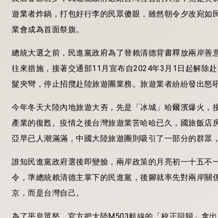
遊業者炸鍋，打包好行李的民眾傻眼，雖然朝令夕改宛如
業會成為首面祭旗。
總統大選之前，民進黨政府為了替賴清德背書釋放兩岸善意
往來措施，接著交通部11月宣布自2024年3月1日起解
髮夾彎，停止招攬赴陸旅遊團業務。旅遊業者紛紛發出怒吼
今年冬天大陸內地旅遊大夯，先是「冰城」哈爾濱爆火，
產業的復甦。疫情之後台灣旅遊業苦哈哈已久，國旅飯店
亞早已人潮滿滿，中國大陸旅遊團則吸引了一部分的群眾
誰知民進黨政府選後即變臉，兩岸政策的月亮初一十五不
令，準總統賴清德主掌下的民進黨，後腳就率先對兩岸關
京，而是台灣自己。
為了平息眾怒，官方把大陸M503航線的「校正回歸」拿出來