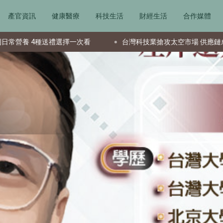
產官資訊
健康醫療
科技生活
財經生活
合作媒體
選擇一次看
台灣科技業搶攻太空市場 供應鏈成全球要角新星