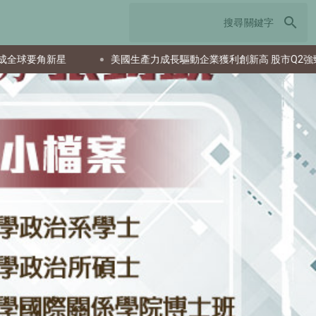
search
美國生產力成長驅動企業獲利創新高 股市Q2強勁反彈
日本