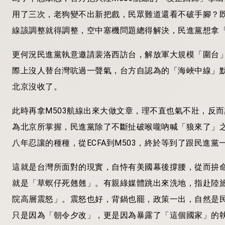
用了三次，老狗變不出新把戲，民眾難道還看不破手腳？
線該調整就得調整，空中塞機問題總得解決，民進黨想拿
更何況民進黨執意邀請裴洛西訪台，解放軍大規模「圍台
際上沒人替台灣吭過一聲氣，台方自認為的「海峽中線」
北京沒收了。
此時再拿M503航線出來大做文章，理不直也氣不壯，反
為北京所掌握，民進黨除了不斷扯破喉嚨吶喊「狼來了」
八年忍讓的種種，從ECFA到M503，終於等到了跟民進
這就是台灣所面對的現實，自恃有美國幕後撐腰，從而拚
就是「草螟仔死翹翹」。有親綠媒體跳出來洗地，指赴陸
院高層震怒」。震怒也好，背鍋也罷，政策一出，自然是
只是因為「朝令夕改」，更是因為暴露了「這個國家」的