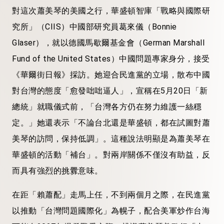
對這次蕭美琴的美國之行，華盛頓智庫「戰略與國際研
究所」（CIIS）中國部研究員葛來儀（Bonnie
Glaser），就以德國馬歇爾基金會（German Marshall
Fund of the United States）中國問題專家身分，接受
《華爾街日報》採訪。她迎合民進黨的立場，散布中國
對台灣的態度「愈發咄咄逼人」，宣稱在5月20日「新
總統」就職儀式前，「台灣各方仍在努力維護一絲穩
定。」她還表示「不論台北還是華盛頓，都在試圖對蕭
美琴的訪問，保持低調」。這種說法明顯是為蕭美琴在
華盛頓的活動「補台」。對兩岸關係不僅沒有助益，反
而具有強烈的挑釁意味。
在距「賴蕭配」走馬上任，不到兩個月之際，在民進黨
以推動「台灣問題國際化」為幌子，配合美軍炒作台海