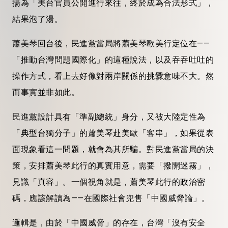
揚為「美台官員公開進行來往，終於成為合法形式」，
結果泡了湯。
蕭美琴回台後，民進黨當局將蕭美琴歐美行定位在——
「推動台灣問題國際化」的這種說法，以及吞吞吐吐的
操作方式，看上去好像對兩岸關係的挑釁意味不大。然
而事實並非如此。
民進黨設計具有「準副總統」身分，又被大陸定性為
「典型台獨分子」的蕭美琴赴美歐「客串」，如果從表
面現象看這一問題，就會為其所騙。對民進黨當局的決
策，安排蕭美琴此行的真實用意，需要「撥開迷霧」，
見識「真容」。一個視角就是，蕭美琴此行的政治密
碼，應該解讀為——在國際社會兜售「中國威脅論」。
邏輯是，由於「中國威脅」的存在，台灣「沒有安全