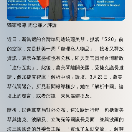
獨家報導 周忠菲／評論
近日，新當選的台灣準副總統蕭美琴，抓緊「5.20」前
的空隙，先是赴美一周「處理私人物品」。接著又釋放
資訊，表示在華盛頓也有公務，即與美官員就台灣新政
「進行互動」。此後，蕭美琴離開美國，受捷克議長邀
請，參加捷克智庫「解析中國」論壇。3月23日，蕭美
琴低調返台。所見新聞報導極少，她在「解析中國」論
壇上的發言，或者演說，未見媒體提及。
隨後，民進黨當局對外公布，這次歐洲行程，包括蕭美
琴與捷克、波蘭及、立陶宛等國議長見面，並與波羅的
海三國國會的外委會主席，「實現了互動交流」。解釋