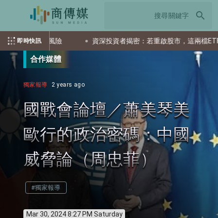
search
潛在風險
資深投資者揭密：若重啟股市，這兩檔ETF會是首選
即時快訊
合作媒體
獨家報導
2 years ago
國戰會論壇／蕭美琴美
歐行的政治密碼：中國
威脅論（周忠菲）
#獨家報導
Mar 30, 2024 8:27 PM Saturday