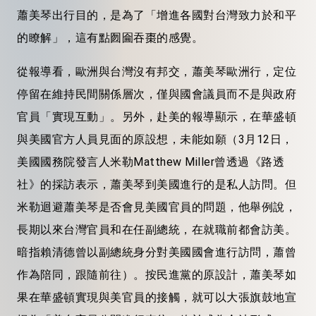
蕭美琴出行目的，是為了「增進各國對台灣致力於和平
的瞭解」，這有點囫圇吞棗的感覺。
從報導看，歐洲與台灣沒有邦交，蕭美琴歐洲行，定位
停留在維持民間關係層次，僅與國會議員而不是與政府
官員「實現互動」。另外，赴美的報導顯示，在華盛頓
與美國官方人員見面的原設想，未能如願（3月12日，
美國國務院發言人米勒Matthew Miller曾透過《路透
社》的採訪表示，蕭美琴到美國進行的是私人訪問。但
米勒迴避蕭美琴是否會見美國官員的問題，他舉例說，
長期以來台灣官員和在任副總統，在就職前都會訪美。
暗指賴清德曾以副總統身分對美國國會進行訪問，蕭曾
作為陪同，跟隨前往）。按民進黨的原設計，蕭美琴如
果在華盛頓實現與美官員的接觸，就可以大張旗鼓地宣