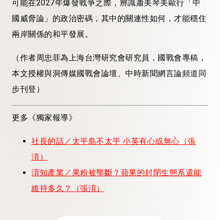
可能在2027年爆發戰爭之際，辨識蕭美琴美歐行「中
國威脅論」的政治密碼，其中的關連性如何，才能穩住
兩岸關係的和平發展。
（作者周忠菲為上海台灣研究會研究員，國戰會專稿，
本文授權與洞傳媒國戰會論壇、中時新聞網言論頻道同
步刊登）
更多《獨家報導》
社長的話／太平島不太平 小英有心或無心（張
淯）
淯知產業／果粉被壟斷？蘋果的封閉生態系還能
維持多久？（張淯）