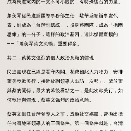
成為民進黨內的一支不可小覷的，有特殊後台的力量。
蕭美琴從民進黨國際事務部主任，駐華盛頓辦事處代
表，到成為「台灣副總統」，投身蔡團隊，成為「抱團
思維」的一分子，這樣的政治基因，遠比媒體宣揚的
——「蕭美琴英文流暢」重要得多。
其二，蔡英文強烈的個人政治意願的體現
民進黨現在已經是看守內閣。花費如此人力物力，安排
蕭美琴歐美行，接近於副領導人出訪「友邦」。鑒於蕭
與蔡的關係，最大的幕後看點之一，是此次歐美行，如
何執行與體現，蔡英文強烈的政治意願。
蔡英文擔任台灣領導人之前，透過社交媒體，曾拋出擔
任台灣地區領導人的三個條件。第一個條件就是，台灣