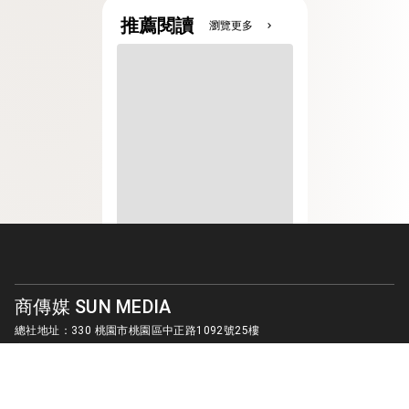
推薦閱讀
瀏覽更多
chevron_right
商傳媒 SUN MEDIA
總社地址：330 桃園市桃園區中正路1092號25樓
客服信箱：
sunmedia1010@gmail.com
© SUN MEDIA CREATIVE LIMITED. ALL RIGHTS RESERVED.