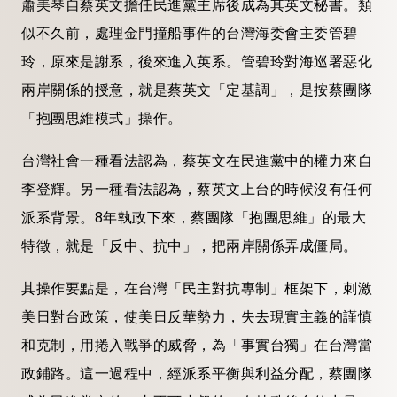
蕭美琴自蔡英文擔任民進黨主席後成為其英文秘書。類
似不久前，處理金門撞船事件的台灣海委會主委管碧
玲，原來是謝系，後來進入英系。管碧玲對海巡署惡化
兩岸關係的授意，就是蔡英文「定基調」，是按蔡團隊
「抱團思維模式」操作。
台灣社會一種看法認為，蔡英文在民進黨中的權力來自
李登輝。另一種看法認為，蔡英文上台的時候沒有任何
派系背景。8年執政下來，蔡團隊「抱團思維」的最大
特徵，就是「反中、抗中」，把兩岸關係弄成僵局。
其操作要點是，在台灣「民主對抗專制」框架下，刺激
美日對台政策，使美日反華勢力，失去現實主義的謹慎
和克制，用捲入戰爭的威脅，為「事實台獨」在台灣當
政鋪路。這一過程中，經派系平衡與利益分配，蔡團隊