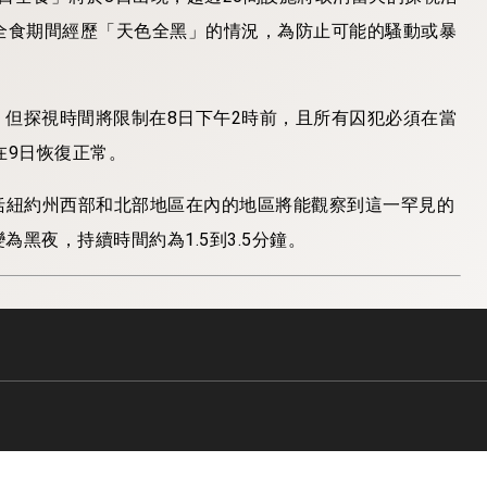
全食期間經歷「天色全黑」的情況，為防止可能的騷動或暴
但探視時間將限制在8日下午2時前，且所有囚犯必須在當
在9日恢復正常。
包括紐約州西部和北部地區在內的地區將能觀察到這一罕見的
黑夜，持續時間約為1.5到3.5分鐘。